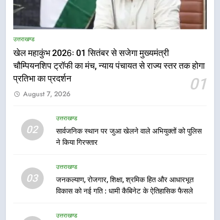
5
राष्ट्रीय हथकरघा दिवस पर मुख्यमंत्री
उत्तराखण्ड
धामी ने उत्कृष्ट बुनकरों और हस्तशिल्प
खेल महाकुंभ 2026ः 01 सितंबर से सजेगा मुख्यमंत्री
कारीगरों को किया सम्मानित
उत्तराखण्ड
चौम्पियनशिप ट्रॉफी का मंच, न्याय पंचायत से राज्य स्तर तक होगा
प्रतिभा का प्रदर्शन
01
6
August 7, 2026
उत्तराखंड कांग्रेस में बड़ा संगठनात्मक
फेरबदल, नई कार्यकारिणी और समितियों
का गठन
उत्तराखण्ड
उत्तराखण्ड
02
सार्वजनिक स्थान पर जुआ खेलने वाले अभियुक्तों को पुलिस
ने किया गिरफ्तार
7
मुख्यमंत्री धामी बोले- युवाओं को रोजगार
उत्तराखण्ड
देना सरकार की सर्वोच्च प्राथमिकता, आने
03
जनकल्याण, रोजगार, शिक्षा, श्रमिक हित और आधारभूत
वाले महीनों में हजारों पदों पर की जाएगी
उत्तराखण्ड
विकास को नई गति : धामी कैबिनेट के ऐतिहासिक फैसले
भर्ती
8
उत्तराखण्ड