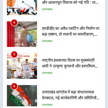
कैबिनेट के ऐतिहासिक फैसले
उत्तराखण्ड
4
एमडीडीए का अवैध प्लाटिंग और निर्माण पर
बड़ा एक्शन, दो स्थानों पर ध्वस्तीकरण,
मसूरी मार्ग पर अवैध निर्माण सील
उत्तराखण्ड
5
राष्ट्रीय हथकरघा दिवस पर मुख्यमंत्री
धामी ने उत्कृष्ट बुनकरों और हस्तशिल्प
कारीगरों को किया सम्मानित
उत्तराखण्ड
6
उत्तराखंड कांग्रेस में बड़ा संगठनात्मक
फेरबदल, नई कार्यकारिणी और समितियों
का गठन
उत्तराखण्ड