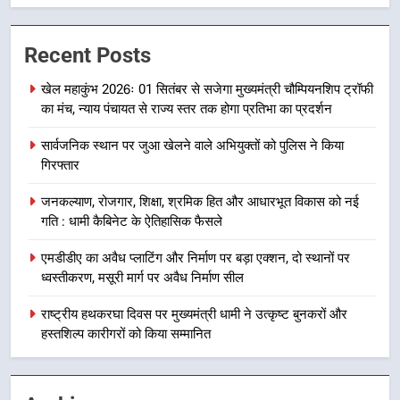
7
मुख्यमंत्री धामी बोले- युवाओं को रोजगार
Recent Posts
देना सरकार की सर्वोच्च प्राथमिकता, आने
वाले महीनों में हजारों पदों पर की जाएगी
उत्तराखण्ड
खेल महाकुंभ 2026ः 01 सितंबर से सजेगा मुख्यमंत्री चौम्पियनशिप ट्रॉफी
भर्ती
का मंच, न्याय पंचायत से राज्य स्तर तक होगा प्रतिभा का प्रदर्शन
8
सार्वजनिक स्थान पर जुआ खेलने वाले अभियुक्तों को पुलिस ने किया
दिल्ली-देहरादून आर्थिक कॉरिडोर से जुड़ी
गिरफ्तार
12 किमी ग्रीनफील्ड बाईपास परियोजना
का डीएम ने किया निरीक्षण; समयबद्ध एवं
उत्तराखण्ड
जनकल्याण, रोजगार, शिक्षा, श्रमिक हित और आधारभूत विकास को नई
गुणवत्तापूर्ण निर्माण सुनिश्चित करने के
गति : धामी कैबिनेट के ऐतिहासिक फैसले
निर्देश, सुरक्षा मानकों से कोई समझौता
1
नहींः डीएम
एमडीडीए का अवैध प्लाटिंग और निर्माण पर बड़ा एक्शन, दो स्थानों पर
खेल महाकुंभ 2026ः 01 सितंबर से सजेगा
ध्वस्तीकरण, मसूरी मार्ग पर अवैध निर्माण सील
मुख्यमंत्री चौम्पियनशिप ट्रॉफी का मंच,
न्याय पंचायत से राज्य स्तर तक होगा
राष्ट्रीय हथकरघा दिवस पर मुख्यमंत्री धामी ने उत्कृष्ट बुनकरों और
उत्तराखण्ड
प्रतिभा का प्रदर्शन
हस्तशिल्प कारीगरों को किया सम्मानित
2
सार्वजनिक स्थान पर जुआ खेलने वाले