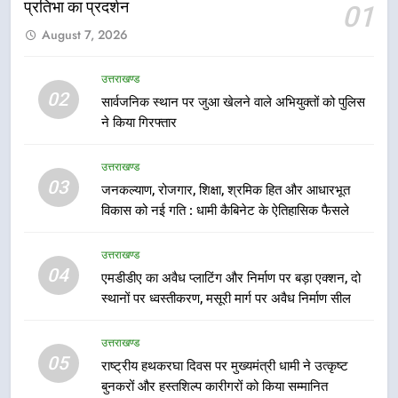
प्रतिभा का प्रदर्शन
01
6
August 7, 2026
उत्तराखंड कांग्रेस में बड़ा संगठनात्मक
फेरबदल, नई कार्यकारिणी और समितियों
का गठन
उत्तराखण्ड
उत्तराखण्ड
02
सार्वजनिक स्थान पर जुआ खेलने वाले अभियुक्तों को पुलिस
ने किया गिरफ्तार
7
मुख्यमंत्री धामी बोले- युवाओं को रोजगार
उत्तराखण्ड
देना सरकार की सर्वोच्च प्राथमिकता, आने
03
जनकल्याण, रोजगार, शिक्षा, श्रमिक हित और आधारभूत
वाले महीनों में हजारों पदों पर की जाएगी
उत्तराखण्ड
विकास को नई गति : धामी कैबिनेट के ऐतिहासिक फैसले
भर्ती
8
उत्तराखण्ड
दिल्ली-देहरादून आर्थिक कॉरिडोर से जुड़ी
04
एमडीडीए का अवैध प्लाटिंग और निर्माण पर बड़ा एक्शन, दो
12 किमी ग्रीनफील्ड बाईपास परियोजना
स्थानों पर ध्वस्तीकरण, मसूरी मार्ग पर अवैध निर्माण सील
का डीएम ने किया निरीक्षण; समयबद्ध एवं
उत्तराखण्ड
गुणवत्तापूर्ण निर्माण सुनिश्चित करने के
उत्तराखण्ड
निर्देश, सुरक्षा मानकों से कोई समझौता
05
1
राष्ट्रीय हथकरघा दिवस पर मुख्यमंत्री धामी ने उत्कृष्ट
नहींः डीएम
बुनकरों और हस्तशिल्प कारीगरों को किया सम्मानित
खेल महाकुंभ 2026ः 01 सितंबर से सजेगा