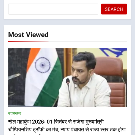
SEARCH
Most Viewed
5
राष्ट्रीय हथकरघा दिवस पर मुख्यमंत्री
उत्तराखण्ड
धामी ने उत्कृष्ट बुनकरों और हस्तशिल्प
खेल महाकुंभ 2026ः 01 सितंबर से सजेगा मुख्यमंत्री
कारीगरों को किया सम्मानित
उत्तराखण्ड
चौम्पियनशिप ट्रॉफी का मंच, न्याय पंचायत से राज्य स्तर तक होगा