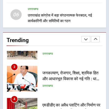
मुख्यमंत्री चौम्पियनशिप ट्रॉफी का मंच,
न्याय पंचायत से राज्य स्तर तक होगा
उत्तराखण्ड
उत्तराखण्ड
06
प्रतिभा का प्रदर्शन
उत्तराखंड कांग्रेस में बड़ा संगठनात्मक फेरबदल, नई
कार्यकारिणी और समितियों का गठन
2
सार्वजनिक स्थान पर जुआ खेलने वाले
अभियुक्तों को पुलिस ने किया गिरफ्तार
Trending
उत्तराखण्ड
3
जनकल्याण, रोजगार, शिक्षा, श्रमिक हित
और आधारभूत विकास को नई गति : धामी
कैबिनेट के ऐतिहासिक फैसले
उत्तराखण्ड
4
एमडीडीए का अवैध प्लाटिंग और निर्माण पर
बड़ा एक्शन, दो स्थानों पर ध्वस्तीकरण,
मसूरी मार्ग पर अवैध निर्माण सील
उत्तराखण्ड