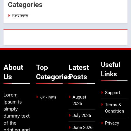
Categories
7
मुख्यमंत्री धामी बोले- युवाओं को रोजगार
उत्तराखण्ड
देना सरकार की सर्वोच्च प्राथमिकता, आने
वाले महीनों में हजारों पदों पर की जाएगी
उत्तराखण्ड
भर्ती
8
दिल्ली-देहरादून आर्थिक कॉरिडोर से जुड़ी
12 किमी ग्रीनफील्ड बाईपास परियोजना
Useful
का डीएम ने किया निरीक्षण; समयबद्ध एवं
About
Top
Latest
उत्तराखण्ड
गुणवत्तापूर्ण निर्माण सुनिश्चित करने के
Links
Us
Categories
Posts
निर्देश, सुरक्षा मानकों से कोई समझौता
नहींः डीएम
Support
Lorem
उत्तराखण्ड
August
Ipsum is
2026
Terms &
simply
Condition
dummy text
July 2026
of the
Privacy
June 2026
printing and