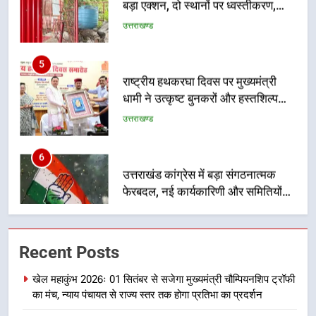
5
राष्ट्रीय हथकरघा दिवस पर मुख्यमंत्री
धामी ने उत्कृष्ट बुनकरों और हस्तशिल्प
कारीगरों को किया सम्मानित
उत्तराखण्ड
6
उत्तराखंड कांग्रेस में बड़ा संगठनात्मक
फेरबदल, नई कार्यकारिणी और समितियों
का गठन
उत्तराखण्ड
7
मुख्यमंत्री धामी बोले- युवाओं को रोजगार
Recent Posts
देना सरकार की सर्वोच्च प्राथमिकता, आने
वाले महीनों में हजारों पदों पर की जाएगी
उत्तराखण्ड
खेल महाकुंभ 2026ः 01 सितंबर से सजेगा मुख्यमंत्री चौम्पियनशिप ट्रॉफी
भर्ती
का मंच, न्याय पंचायत से राज्य स्तर तक होगा प्रतिभा का प्रदर्शन
8