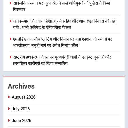
सार्वजनिक स्थान पर जुआ खेलने वाले अभियुक्तों को पुलिस ने किया
दिल्ली-देहरादून आर्थिक कॉरिडोर से जुड़ी
गिरफ्तार
12 किमी ग्रीनफील्ड बाईपास परियोजना
का डीएम ने किया निरीक्षण; समयबद्ध एवं
उत्तराखण्ड
जनकल्याण, रोजगार, शिक्षा, श्रमिक हित और आधारभूत विकास को नई
गुणवत्तापूर्ण निर्माण सुनिश्चित करने के
गति : धामी कैबिनेट के ऐतिहासिक फैसले
निर्देश, सुरक्षा मानकों से कोई समझौता
1
नहींः डीएम
एमडीडीए का अवैध प्लाटिंग और निर्माण पर बड़ा एक्शन, दो स्थानों पर
खेल महाकुंभ 2026ः 01 सितंबर से सजेगा
ध्वस्तीकरण, मसूरी मार्ग पर अवैध निर्माण सील
मुख्यमंत्री चौम्पियनशिप ट्रॉफी का मंच,
न्याय पंचायत से राज्य स्तर तक होगा
राष्ट्रीय हथकरघा दिवस पर मुख्यमंत्री धामी ने उत्कृष्ट बुनकरों और
उत्तराखण्ड
प्रतिभा का प्रदर्शन
हस्तशिल्प कारीगरों को किया सम्मानित
2
सार्वजनिक स्थान पर जुआ खेलने वाले
Archives
अभियुक्तों को पुलिस ने किया गिरफ्तार
उत्तराखण्ड
August 2026
July 2026
3
जनकल्याण, रोजगार, शिक्षा, श्रमिक हित
June 2026
और आधारभूत विकास को नई गति : धामी