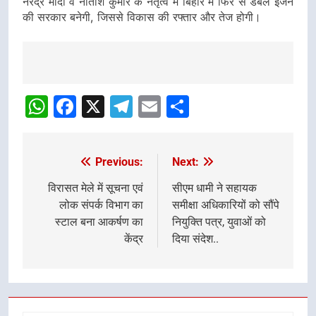
नरेंद्र मोदी व नीतीश कुमार के नेतृत्व में बिहार में फिर से डबल इंजन
की सरकार बनेगी, जिससे विकास की रफ्तार और तेज होगी।
Post
navigation
WhatsApp
Facebook
X
Telegram
Email
Share
Previous:
Next:
Post
navigation
विरासत मेले में सूचना एवं
सीएम धामी ने सहायक
लोक संपर्क विभाग का
समीक्षा अधिकारियों को सौंपे
स्टाल बना आकर्षण का
नियुक्ति पत्र, युवाओं को
केंद्र
दिया संदेश..