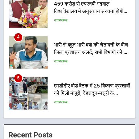
नहींः डीएम
459 करोड़ से एचएनबी गढ़वाल
विश्वविद्यालय में अनुसंधान संरचना होगी
सुदृढ
उत्तराखण्ड
4
भारी से बहुत भारी वर्षा की चेतावनी के बीच
जिला प्रशासन अलर्ट, सभी विभागों को हाई
अलर्ट पर रहने के निर्देश
उत्तराखण्ड
5
एमडीडीए बोर्ड बैठक में 25 विकास प्रस्तावों
को मिली मंजूरी, देहरादून-मसूरी के
नियोजित विकास को मिलेगी रफ्तार
उत्तराखण्ड
6
मुख्यमंत्री पुष्कर सिंह धामी के दिशा-निर्देशों
Recent Posts
में पीएम आवास योजना (शहरी) की प्रगति