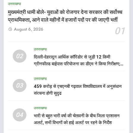
उत्तराखण्ड
मुख्यमंत्री धामी बोले- युवाओं को रोजगार देना सरकार की सर्वोच्च
प्राथमिकता, आने वाले महीनों में हजारों पदों पर की जाएगी भर्ती
5
01
August 6, 2026
एमडीडीए बोर्ड बैठक में 25 विकास प्रस्तावों
को मिली मंजूरी, देहरादून-मसूरी के
नियोजित विकास को मिलेगी रफ्तार
उत्तराखण्ड
उत्तराखण्ड
02
दिल्ली-देहरादून आर्थिक कॉरिडोर से जुड़ी 12 किमी
ग्रीनफील्ड बाईपास परियोजना का डीएम ने किया निरीक्षण;
6
समयबद्ध एवं गुणवत्तापूर्ण निर्माण सुनिश्चित करने के निर्देश,
मुख्यमंत्री पुष्कर सिंह धामी के दिशा-निर्देशों
सुरक्षा मानकों से कोई समझौता नहींः डीएम
उत्तराखण्ड
में पीएम आवास योजना (शहरी) की प्रगति
03
459 करोड़ से एचएनबी गढ़वाल विश्वविद्यालय में अनुसंधान
की हुई समीक्षा
उत्तराखण्ड
संरचना होगी सुदृढ
7
उत्तराखण्ड
बैरागीवाला हत्याकांड के फरार चल रहे
04
भारी से बहुत भारी वर्षा की चेतावनी के बीच जिला प्रशासन
अभियुक्त को दून पुलिस ने हरिद्वार से किया
अलर्ट, सभी विभागों को हाई अलर्ट पर रहने के निर्देश
गिरफ्तार
उत्तराखण्ड