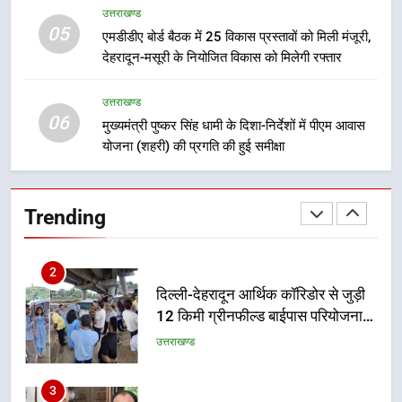
उत्तराखण्ड
05
8
एमडीडीए बोर्ड बैठक में 25 विकास प्रस्तावों को मिली मंजूरी,
देहरादून-मसूरी के नियोजित विकास को मिलेगी रफ्तार
भारी बारिश का अलर्ट! 6 अगस्त को
देहरादून में स्कूल बंद
उत्तराखण्ड
उत्तराखण्ड
06
मुख्यमंत्री पुष्कर सिंह धामी के दिशा-निर्देशों में पीएम आवास
योजना (शहरी) की प्रगति की हुई समीक्षा
1
मुख्यमंत्री धामी बोले- युवाओं को रोजगार
देना सरकार की सर्वोच्च प्राथमिकता, आने
Trending
वाले महीनों में हजारों पदों पर की जाएगी
उत्तराखण्ड
भर्ती
2
दिल्ली-देहरादून आर्थिक कॉरिडोर से जुड़ी
12 किमी ग्रीनफील्ड बाईपास परियोजना
का डीएम ने किया निरीक्षण; समयबद्ध एवं
उत्तराखण्ड
गुणवत्तापूर्ण निर्माण सुनिश्चित करने के
निर्देश, सुरक्षा मानकों से कोई समझौता
3