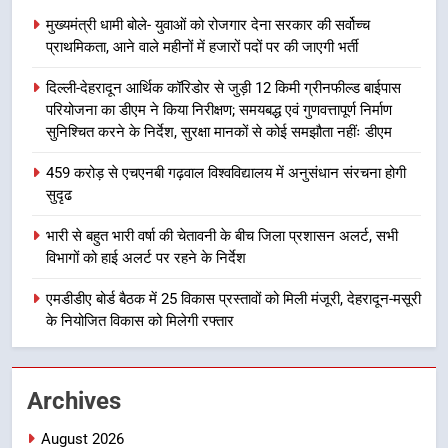
की हुई समीक्षा
उत्तराखण्ड
मुख्यमंत्री धामी बोले- युवाओं को रोजगार देना सरकार की सर्वोच्च
प्राथमिकता, आने वाले महीनों में हजारों पदों पर की जाएगी भर्ती
7
दिल्ली-देहरादून आर्थिक कॉरिडोर से जुड़ी 12 किमी ग्रीनफील्ड बाईपास
बैरागीवाला हत्याकांड के फरार चल रहे
परियोजना का डीएम ने किया निरीक्षण; समयबद्ध एवं गुणवत्तापूर्ण निर्माण
अभियुक्त को दून पुलिस ने हरिद्वार से किया
सुनिश्चित करने के निर्देश, सुरक्षा मानकों से कोई समझौता नहींः डीएम
गिरफ्तार
उत्तराखण्ड
459 करोड़ से एचएनबी गढ़वाल विश्वविद्यालय में अनुसंधान संरचना होगी
सुदृढ
8
भारी बारिश का अलर्ट! 6 अगस्त को
भारी से बहुत भारी वर्षा की चेतावनी के बीच जिला प्रशासन अलर्ट, सभी
देहरादून में स्कूल बंद
विभागों को हाई अलर्ट पर रहने के निर्देश
उत्तराखण्ड
एमडीडीए बोर्ड बैठक में 25 विकास प्रस्तावों को मिली मंजूरी, देहरादून-मसूरी
के नियोजित विकास को मिलेगी रफ्तार
1
मुख्यमंत्री धामी बोले- युवाओं को रोजगार
देना सरकार की सर्वोच्च प्राथमिकता, आने
Archives
वाले महीनों में हजारों पदों पर की जाएगी
उत्तराखण्ड
भर्ती
August 2026