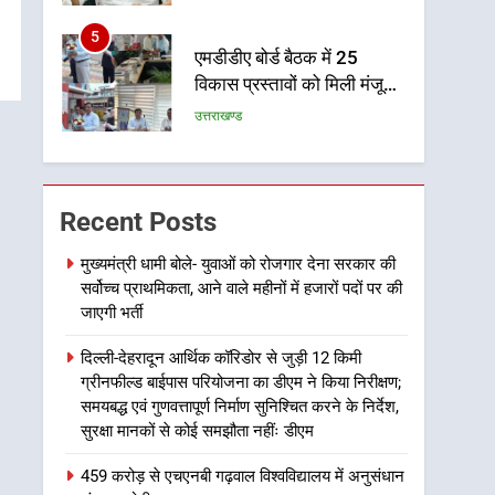
विकास को मिलेगी रफ्तार
6
मुख्यमंत्री पुष्कर सिंह धामी के
दिशा-निर्देशों में पीएम आवास
योजना (शहरी) की प्रगति की हुई
उत्तराखण्ड
समीक्षा
7
बैरागीवाला हत्याकांड के फरार
चल रहे अभियुक्त को दून पुलिस
Recent Posts
ने हरिद्वार से किया गिरफ्तार
उत्तराखण्ड
मुख्यमंत्री धामी बोले- युवाओं को रोजगार देना सरकार की
सर्वोच्च प्राथमिकता, आने वाले महीनों में हजारों पदों पर की
8
भारी बारिश का अलर्ट! 6 अगस्त
जाएगी भर्ती
को देहरादून में स्कूल बंद
दिल्ली-देहरादून आर्थिक कॉरिडोर से जुड़ी 12 किमी
उत्तराखण्ड
ग्रीनफील्ड बाईपास परियोजना का डीएम ने किया निरीक्षण;
समयबद्ध एवं गुणवत्तापूर्ण निर्माण सुनिश्चित करने के निर्देश,
1
सुरक्षा मानकों से कोई समझौता नहींः डीएम
मुख्यमंत्री धामी बोले- युवाओं को
रोजगार देना सरकार की सर्वोच्च
459 करोड़ से एचएनबी गढ़वाल विश्वविद्यालय में अनुसंधान
प्राथमिकता, आने वाले महीनों में