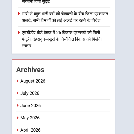
उत्तराखण्ड
संरचना होगी सुदृढ
हजारों पदों पर की जाएगी भर्ती
2
भारी से बहुत भारी वर्षा की चेतावनी के बीच जिला प्रशासन
दिल्ली-देहरादून आर्थिक कॉरिडोर
अलर्ट, सभी विभागों को हाई अलर्ट पर रहने के निर्देश
से जुड़ी 12 किमी ग्रीनफील्ड
बाईपास परियोजना का डीएम ने
एमडीडीए बोर्ड बैठक में 25 विकास प्रस्तावों को मिली
उत्तराखण्ड
मंजूरी, देहरादून-मसूरी के नियोजित विकास को मिलेगी
किया निरीक्षण; समयबद्ध एवं
रफ्तार
गुणवत्तापूर्ण निर्माण सुनिश्चित
3
459 करोड़ से एचएनबी गढ़वाल
करने के निर्देश, सुरक्षा मानकों से
विश्वविद्यालय में अनुसंधान
कोई समझौता नहींः डीएम
संरचना होगी सुदृढ
उत्तराखण्ड
Archives
4
August 2026
भारी से बहुत भारी वर्षा की
चेतावनी के बीच जिला प्रशासन
July 2026
अलर्ट, सभी विभागों को हाई अलर्ट
उत्तराखण्ड
June 2026
पर रहने के निर्देश
5
May 2026
एमडीडीए बोर्ड बैठक में 25
विकास प्रस्तावों को मिली मंजूरी,
April 2026