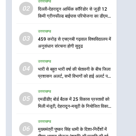
उत्तराखण्ड
6
02
दिल्ली-देहरादून आर्थिक कॉरिडोर से जुड़ी 12
मुख्यमंत्री पुष्कर सिंह धामी के
किमी ग्रीनफील्ड बाईपास परियोजना का डीएम ने
दिशा-निर्देशों में पीएम आवास
किया निरीक्षण; समयबद्ध एवं गुणवत्तापूर्ण निर्माण
योजना (शहरी) की प्रगति की हुई
उत्तराखण्ड
सुनिश्चित करने के निर्देश, सुरक्षा मानकों से कोई
उत्तराखण्ड
समीक्षा
समझौता नहींः डीएम
03
459 करोड़ से एचएनबी गढ़वाल विश्वविद्यालय में
7
बैरागीवाला हत्याकांड के फरार
अनुसंधान संरचना होगी सुदृढ
चल रहे अभियुक्त को दून पुलिस
ने हरिद्वार से किया गिरफ्तार
उत्तराखण्ड
उत्तराखण्ड
04
भारी से बहुत भारी वर्षा की चेतावनी के बीच जिला
8
प्रशासन अलर्ट, सभी विभागों को हाई अलर्ट पर
भारी बारिश का अलर्ट! 6 अगस्त
रहने के निर्देश
को देहरादून में स्कूल बंद
उत्तराखण्ड
उत्तराखण्ड
05
एमडीडीए बोर्ड बैठक में 25 विकास प्रस्तावों को
मिली मंजूरी, देहरादून-मसूरी के नियोजित विकास
1
को मिलेगी रफ्तार
मुख्यमंत्री धामी बोले- युवाओं को
उत्तराखण्ड
रोजगार देना सरकार की सर्वोच्च
06
प्राथमिकता, आने वाले महीनों में
मुख्यमंत्री पुष्कर सिंह धामी के दिशा-निर्देशों में
उत्तराखण्ड