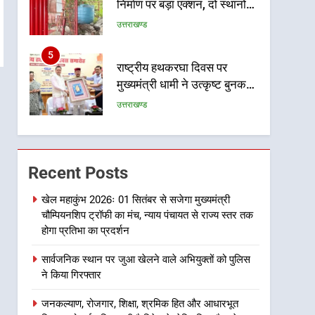
निर्माण पर बड़ा एक्शन, दो स्थानों
पर ध्वस्तीकरण, मसूरी मार्ग पर
उत्तराखण्ड
अवैध निर्माण सील
5
राष्ट्रीय हथकरघा दिवस पर
मुख्यमंत्री धामी ने उत्कृष्ट बुनकरों
और हस्तशिल्प कारीगरों को किया
उत्तराखण्ड
सम्मानित
6
उत्तराखंड कांग्रेस में बड़ा
संगठनात्मक फेरबदल, नई
Recent Posts
कार्यकारिणी और समितियों का
उत्तराखण्ड
गठन
खेल महाकुंभ 2026ः 01 सितंबर से सजेगा मुख्यमंत्री
चौम्पियनशिप ट्रॉफी का मंच, न्याय पंचायत से राज्य स्तर तक
7
मुख्यमंत्री धामी बोले- युवाओं को
होगा प्रतिभा का प्रदर्शन
रोजगार देना सरकार की सर्वोच्च
सार्वजनिक स्थान पर जुआ खेलने वाले अभियुक्तों को पुलिस
प्राथमिकता, आने वाले महीनों में
उत्तराखण्ड
ने किया गिरफ्तार
हजारों पदों पर की जाएगी भर्ती
8
जनकल्याण, रोजगार, शिक्षा, श्रमिक हित और आधारभूत
दिल्ली-देहरादून आर्थिक कॉरिडोर