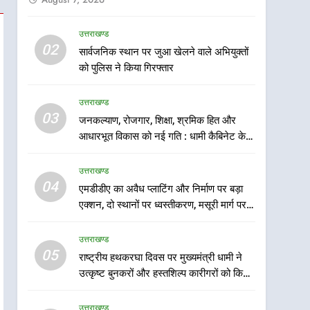
उत्तराखण्ड
5
02
सार्वजनिक स्थान पर जुआ खेलने वाले अभियुक्तों
राष्ट्रीय हथकरघा दिवस पर
को पुलिस ने किया गिरफ्तार
मुख्यमंत्री धामी ने उत्कृष्ट बुनकरों
और हस्तशिल्प कारीगरों को किया
उत्तराखण्ड
उत्तराखण्ड
सम्मानित
03
जनकल्याण, रोजगार, शिक्षा, श्रमिक हित और
6
उत्तराखंड कांग्रेस में बड़ा
आधारभूत विकास को नई गति : धामी कैबिनेट के
संगठनात्मक फेरबदल, नई
ऐतिहासिक फैसले
कार्यकारिणी और समितियों का
उत्तराखण्ड
उत्तराखण्ड
गठन
04
एमडीडीए का अवैध प्लाटिंग और निर्माण पर बड़ा
7
एक्शन, दो स्थानों पर ध्वस्तीकरण, मसूरी मार्ग पर
मुख्यमंत्री धामी बोले- युवाओं को
अवैध निर्माण सील
रोजगार देना सरकार की सर्वोच्च
उत्तराखण्ड
प्राथमिकता, आने वाले महीनों में
उत्तराखण्ड
05
राष्ट्रीय हथकरघा दिवस पर मुख्यमंत्री धामी ने
हजारों पदों पर की जाएगी भर्ती
उत्कृष्ट बुनकरों और हस्तशिल्प कारीगरों को किया
8
सम्मानित
दिल्ली-देहरादून आर्थिक कॉरिडोर
उत्तराखण्ड
से जुड़ी 12 किमी ग्रीनफील्ड