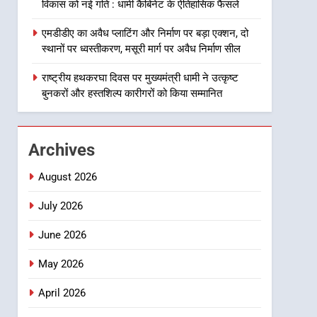
विकास को नई गति : धामी कैबिनेट के ऐतिहासिक फैसले
से जुड़ी 12 किमी ग्रीनफील्ड
बाईपास परियोजना का डीएम ने
उत्तराखण्ड
एमडीडीए का अवैध प्लाटिंग और निर्माण पर बड़ा एक्शन, दो
किया निरीक्षण; समयबद्ध एवं
स्थानों पर ध्वस्तीकरण, मसूरी मार्ग पर अवैध निर्माण सील
गुणवत्तापूर्ण निर्माण सुनिश्चित करने
1
खेल महाकुंभ 2026ः 01 सितंबर
राष्ट्रीय हथकरघा दिवस पर मुख्यमंत्री धामी ने उत्कृष्ट
के निर्देश, सुरक्षा मानकों से कोई
से सजेगा मुख्यमंत्री चौम्पियनशिप
बुनकरों और हस्तशिल्प कारीगरों को किया सम्मानित
समझौता नहींः डीएम
ट्रॉफी का मंच, न्याय पंचायत से
उत्तराखण्ड
राज्य स्तर तक होगा प्रतिभा का
प्रदर्शन
2
Archives
सार्वजनिक स्थान पर जुआ खेलने
वाले अभियुक्तों को पुलिस ने किया
August 2026
गिरफ्तार
उत्तराखण्ड
July 2026
3
June 2026
जनकल्याण, रोजगार, शिक्षा,
श्रमिक हित और आधारभूत विकास
May 2026
को नई गति : धामी कैबिनेट के
उत्तराखण्ड
ऐतिहासिक फैसले
April 2026
4
एमडीडीए का अवैध प्लाटिंग और