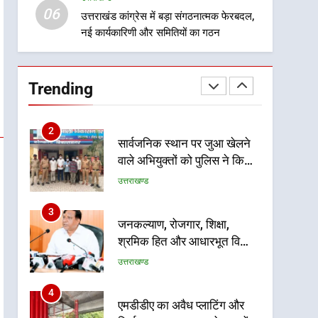
06
बाईपास परियोजना का डीएम ने
उत्तराखंड कांग्रेस में बड़ा संगठनात्मक फेरबदल,
उत्तराखण्ड
नई कार्यकारिणी और समितियों का गठन
किया निरीक्षण; समयबद्ध एवं
गुणवत्तापूर्ण निर्माण सुनिश्चित करने
1
खेल महाकुंभ 2026ः 01 सितंबर
के निर्देश, सुरक्षा मानकों से कोई
से सजेगा मुख्यमंत्री चौम्पियनशिप
समझौता नहींः डीएम
Trending
ट्रॉफी का मंच, न्याय पंचायत से
उत्तराखण्ड
राज्य स्तर तक होगा प्रतिभा का
प्रदर्शन
2
सार्वजनिक स्थान पर जुआ खेलने
वाले अभियुक्तों को पुलिस ने किया
गिरफ्तार
उत्तराखण्ड
3
जनकल्याण, रोजगार, शिक्षा,
श्रमिक हित और आधारभूत विकास
को नई गति : धामी कैबिनेट के
उत्तराखण्ड
ऐतिहासिक फैसले
4
एमडीडीए का अवैध प्लाटिंग और