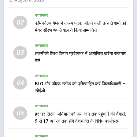
होंगे देशभक्ति के विविध कार्यक्रम
उत्तराखण्ड
उत्तराखण्ड
6
02
कॉमनवेल्थ गेम्स में कांस्य पदक जीतने वाली उन्नति शर्मा को
कावड़ मेले को सकुशल रूप से संपन्न कराने
मेयर सौरभ थपलियाल ने किया सम्मानित
के लिए खुद मैदान में उतरे एसएसपी दून
उत्तराखण्ड
उत्तराखण्ड
03
तकनीकी शिक्षा विभाग प्रदेशभर में आयोजित करेगा रोजगार
मेले
7
मुख्यमंत्री ने तीलू रौतेली एवं आंगनबाड़ी
उत्तराखण्ड
कार्यकत्री पुरस्कार से मातृशक्ति को किया
04
सम्मानित
BLO और फील्ड स्टॉफ को प्रोत्साहित करें जिलाधिकारी –
उत्तराखण्ड
सीईओ
8
उत्तराखण्ड
खेल महाकुंभ 2026ः 01 सितंबर से सजेगा
05
हर घर तिरंगा अभियान को जन-जन तक पहुंचाने की तैयारी,
मुख्यमंत्री चौम्पियनशिप ट्रॉफी का मंच,
9 से 17 अगस्त तक होंगे देशभक्ति के विविध कार्यक्रम
न्याय पंचायत से राज्य स्तर तक होगा
उत्तराखण्ड
प्रतिभा का प्रदर्शन
उत्तराखण्ड