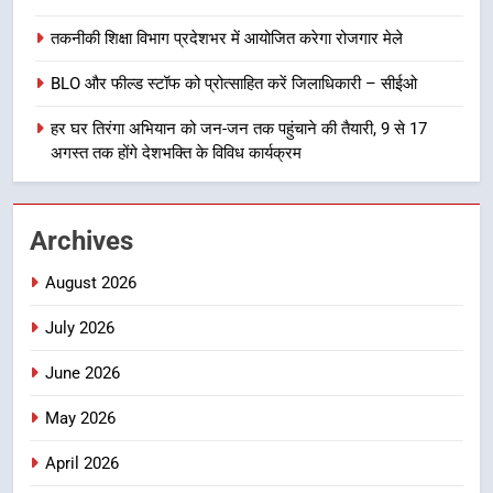
तकनीकी शिक्षा विभाग प्रदेशभर में आयोजित करेगा रोजगार मेले
8
खेल महाकुंभ 2026ः 01 सितंबर से सजेगा
BLO और फील्ड स्टॉफ को प्रोत्साहित करें जिलाधिकारी – सीईओ
मुख्यमंत्री चौम्पियनशिप ट्रॉफी का मंच,
हर घर तिरंगा अभियान को जन-जन तक पहुंचाने की तैयारी, 9 से 17
न्याय पंचायत से राज्य स्तर तक होगा
उत्तराखण्ड
अगस्त तक होंगे देशभक्ति के विविध कार्यक्रम
प्रतिभा का प्रदर्शन
1
विशेष स्वच्छता अभियान में डीएम एवं सचिव
Archives
विधिक सेवा प्राधिकरण ने किया प्रतिभाग,
100 से अधिक लोग बने इस अभियान का
उत्तराखण्ड
August 2026
हिस्सा
July 2026
2
कॉमनवेल्थ गेम्स में कांस्य पदक जीतने
June 2026
वाली उन्नति शर्मा को मेयर सौरभ
May 2026
थपलियाल ने किया सम्मानित
उत्तराखण्ड
April 2026
3