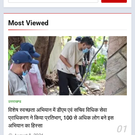
Most Viewed
उत्तराखण्ड
विशेष स्वच्छता अभियान में डीएम एवं सचिव विधिक सेवा
5
प्राधिकरण ने किया प्रतिभाग, 100 से अधिक लोग बने इस
हर घर तिरंगा अभियान को जन-जन तक
अभियान का हिस्सा
01
पहुंचाने की तैयारी, 9 से 17 अगस्त तक
August 8, 2026