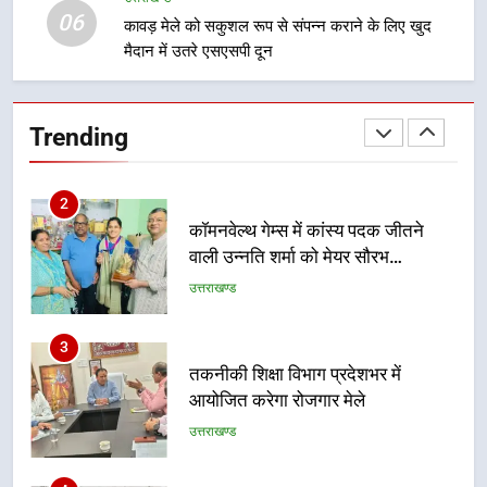
1
06
कावड़ मेले को सकुशल रूप से संपन्न कराने के लिए खुद
विशेष स्वच्छता अभियान में डीएम एवं सचिव
मैदान में उतरे एसएसपी दून
विधिक सेवा प्राधिकरण ने किया प्रतिभाग,
100 से अधिक लोग बने इस अभियान का
उत्तराखण्ड
हिस्सा
Trending
2
कॉमनवेल्थ गेम्स में कांस्य पदक जीतने
वाली उन्नति शर्मा को मेयर सौरभ
थपलियाल ने किया सम्मानित
उत्तराखण्ड
3
तकनीकी शिक्षा विभाग प्रदेशभर में
आयोजित करेगा रोजगार मेले
उत्तराखण्ड
4
BLO और फील्ड स्टॉफ को प्रोत्साहित करें