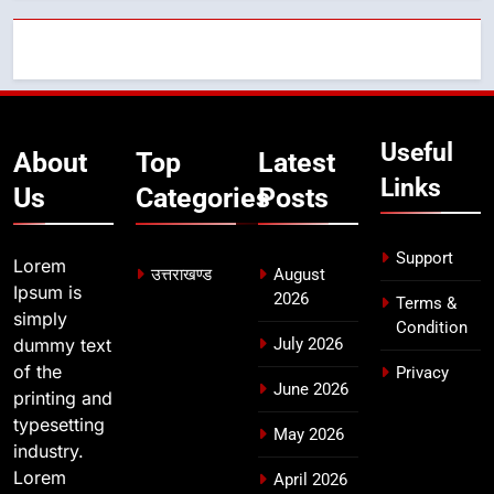
उत्तराखण्ड
7
मुख्यमंत्री ने तीलू रौतेली एवं आंगनबाड़ी
कार्यकत्री पुरस्कार से मातृशक्ति को किया
Useful
About
Top
Latest
सम्मानित
उत्तराखण्ड
Links
Us
Categories
Posts
8
खेल महाकुंभ 2026ः 01 सितंबर से सजेगा
Support
Lorem
उत्तराखण्ड
August
मुख्यमंत्री चौम्पियनशिप ट्रॉफी का मंच,
Ipsum is
2026
Terms &
न्याय पंचायत से राज्य स्तर तक होगा
उत्तराखण्ड
simply
Condition
प्रतिभा का प्रदर्शन
dummy text
July 2026
of the
Privacy
June 2026
printing and
typesetting
May 2026
industry.
Lorem
April 2026