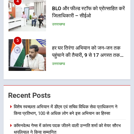
जिलाधिकारी – सीईओ
उत्तराखण्ड
5
हर घर तिरंगा अभियान को जन-जन तक
पहुंचाने की तैयारी, 9 से 17 अगस्त तक
होंगे देशभक्ति के विविध कार्यक्रम
उत्तराखण्ड
6
कावड़ मेले को सकुशल रूप से संपन्न कराने
के लिए खुद मैदान में उतरे एसएसपी दून
उत्तराखण्ड
Recent Posts
विशेष स्वच्छता अभियान में डीएम एवं सचिव विधिक सेवा प्राधिकरण ने
7
किया प्रतिभाग, 100 से अधिक लोग बने इस अभियान का हिस्सा
मुख्यमंत्री ने तीलू रौतेली एवं आंगनबाड़ी
कार्यकत्री पुरस्कार से मातृशक्ति को किया
कॉमनवेल्थ गेम्स में कांस्य पदक जीतने वाली उन्नति शर्मा को मेयर सौरभ
सम्मानित
उत्तराखण्ड
थपलियाल ने किया सम्मानित