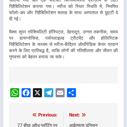
चलाया गया और एक संरचित फिजियोथेरेपी प्रोग्राम के तहत
रिहैबिलिटेशन कराया गया। मरीज को स्थिर स्थिति में, नियमित
फॉलो-अप और रिहैबिलिटेशन सलाह के साथ अस्पताल से छुट्टी दे
दी गई।
मैक्स सुपर स्पेशियलिटी हॉस्पिटल, देहरादून, उन्नत तकनीक, समय
पर डायग्नोसिस, पर्सनलाइज़्ड ट्रीटमेंट और होलिस्टिक
रिहैबिलिटेशन के माध्यम से मरीज-केंद्रित ऑर्थोपेडिक केयर प्रदान
करने के लिए प्रतिबद्ध है, ताकि लोगों की गतिशीलता और जीवन की
गुणवत्ता को बेहतर बनाया जा सके।
Post
navigation
WhatsApp
Facebook
X
Telegram
Email
Share
Previous:
Next:
Post
navigation
77 बीघा अवैध प्लॉटिंग पर
आईएमएस यूनिसन