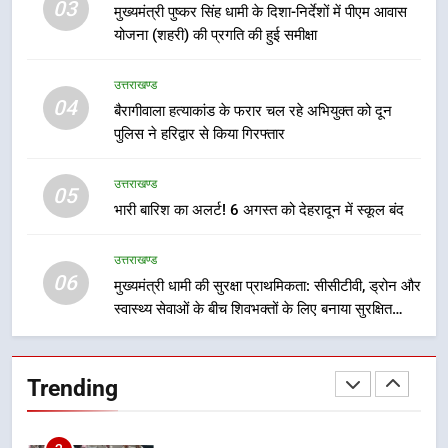
उत्तराखण्ड
03
मुख्यमंत्री पुष्कर सिंह धामी के दिशा-निर्देशों में पीएम आवास
योजना (शहरी) की प्रगति की हुई समीक्षा
8
सड़क सुरक्षा पर डीएम का सख्त एक्शन,
उत्तराखण्ड
ब्लैक स्पॉट होंगे सुरक्षित, हर माह होगी
04
बैरागीवाला हत्याकांड के फरार चल रहे अभियुक्त को दून
प्रगति समीक्षा
उत्तराखण्ड
पुलिस ने हरिद्वार से किया गिरफ्तार
उत्तराखण्ड
1
05
भारी बारिश का अलर्ट! 6 अगस्त को देहरादून में स्कूल बंद
भारी से बहुत भारी वर्षा की चेतावनी के बीच
जिला प्रशासन अलर्ट, सभी विभागों को हाई
अलर्ट पर रहने के निर्देश
उत्तराखण्ड
उत्तराखण्ड
06
मुख्यमंत्री धामी की सुरक्षा प्राथमिकता: सीसीटीवी, ड्रोन और
स्वास्थ्य सेवाओं के बीच शिवभक्तों के लिए बनाया सुरक्षित
2
कांवड़ मार्ग
एमडीडीए बोर्ड बैठक में 25 विकास प्रस्तावों
को मिली मंजूरी, देहरादून-मसूरी के
Trending
नियोजित विकास को मिलेगी रफ्तार
उत्तराखण्ड