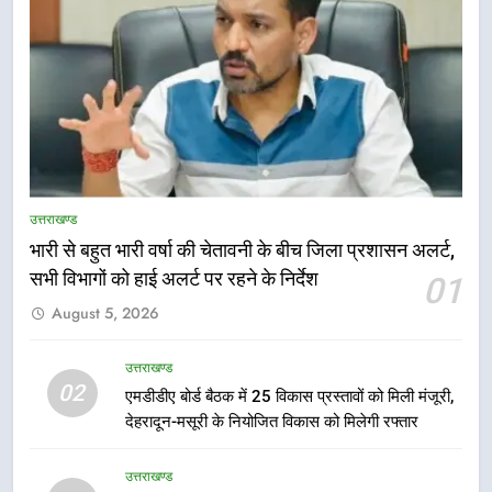
5
भारी बारिश का अलर्ट! 6 अगस्त को
देहरादून में स्कूल बंद
उत्तराखण्ड
उत्तराखण्ड
भारी से बहुत भारी वर्षा की चेतावनी के बीच जिला प्रशासन अलर्ट,
6
सभी विभागों को हाई अलर्ट पर रहने के निर्देश
01
मुख्यमंत्री धामी की सुरक्षा प्राथमिकता:
August 5, 2026
सीसीटीवी, ड्रोन और स्वास्थ्य सेवाओं के
बीच शिवभक्तों के लिए बनाया सुरक्षित
उत्तराखण्ड
उत्तराखण्ड
कांवड़ मार्ग
02
एमडीडीए बोर्ड बैठक में 25 विकास प्रस्तावों को मिली मंजूरी,
7
देहरादून-मसूरी के नियोजित विकास को मिलेगी रफ्तार
एसआईआर प्रक्रिया की निगरानी के लिए
प्रदेश कांग्रेस मुख्यालय में कंट्रोल रूम
उत्तराखण्ड
का शुभारंभ