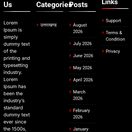
Links
उत्तराखण्ड
Us
Categories
Posts
Support
Lorem
उत्तराखण्ड
August
Ipsum is
2026
Terms &
simply
Condition
dummy text
July 2026
of the
Privacy
June 2026
printing and
typesetting
May 2026
industry.
Lorem
April 2026
Ipsum has
March
been the
2026
industry’s
standard
February
dummy text
2026
ever since
the 1500s,
January