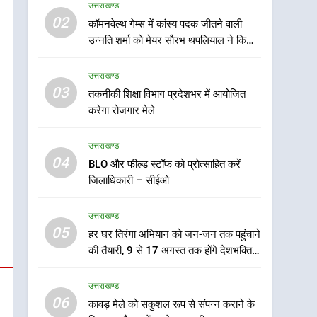
उत्तराखण्ड
5
02
कॉमनवेल्थ गेम्स में कांस्य पदक जीतने वाली
हर घर तिरंगा अभियान को जन-
उन्नति शर्मा को मेयर सौरभ थपलियाल ने किया
जन तक पहुंचाने की तैयारी, 9 से
सम्मानित
17 अगस्त तक होंगे देशभक्ति के
उत्तराखण्ड
उत्तराखण्ड
विविध कार्यक्रम
03
तकनीकी शिक्षा विभाग प्रदेशभर में आयोजित
6
कावड़ मेले को सकुशल रूप से
करेगा रोजगार मेले
संपन्न कराने के लिए खुद मैदान में
उतरे एसएसपी दून
उत्तराखण्ड
उत्तराखण्ड
04
BLO और फील्ड स्टॉफ को प्रोत्साहित करें
7
जिलाधिकारी – सीईओ
मुख्यमंत्री ने तीलू रौतेली एवं
आंगनबाड़ी कार्यकत्री पुरस्कार से
उत्तराखण्ड
मातृशक्ति को किया सम्मानित
उत्तराखण्ड
05
हर घर तिरंगा अभियान को जन-जन तक पहुंचाने
की तैयारी, 9 से 17 अगस्त तक होंगे देशभक्ति
8
के विविध कार्यक्रम
खेल महाकुंभ 2026ः 01 सितंबर
उत्तराखण्ड
से सजेगा मुख्यमंत्री चौम्पियनशिप
06
ट्रॉफी का मंच, न्याय पंचायत से
कावड़ मेले को सकुशल रूप से संपन्न कराने के
उत्तराखण्ड