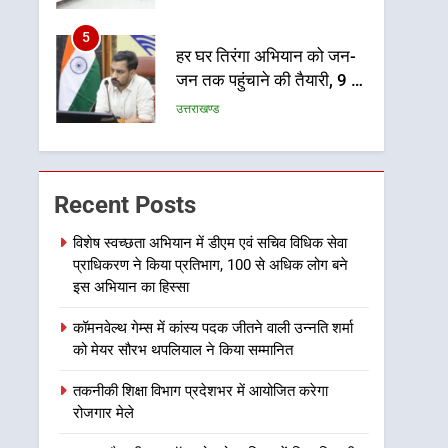
5
हर घर तिरंगा अभियान को जन-
जन तक पहुंचाने की तैयारी, 9 से
17 अगस्त तक होंगे देशभक्ति के
उत्तराखण्ड
विविध कार्यक्रम
6
कावड़ मेले को सकुशल रूप से
संपन्न कराने के लिए खुद मैदान में
Recent Posts
उतरे एसएसपी दून
उत्तराखण्ड
विशेष स्वच्छता अभियान में डीएम एवं सचिव विधिक सेवा
प्राधिकरण ने किया प्रतिभाग, 100 से अधिक लोग बने
7
मुख्यमंत्री ने तीलू रौतेली एवं
इस अभियान का हिस्सा
आंगनबाड़ी कार्यकत्री पुरस्कार से
कॉमनवेल्थ गेम्स में कांस्य पदक जीतने वाली उन्नति शर्मा
मातृशक्ति को किया सम्मानित
उत्तराखण्ड
को मेयर सौरभ थपलियाल ने किया सम्मानित
8
तकनीकी शिक्षा विभाग प्रदेशभर में आयोजित करेगा
खेल महाकुंभ 2026ः 01 सितंबर
रोजगार मेले
से सजेगा मुख्यमंत्री चौम्पियनशिप
ट्रॉफी का मंच, न्याय पंचायत से