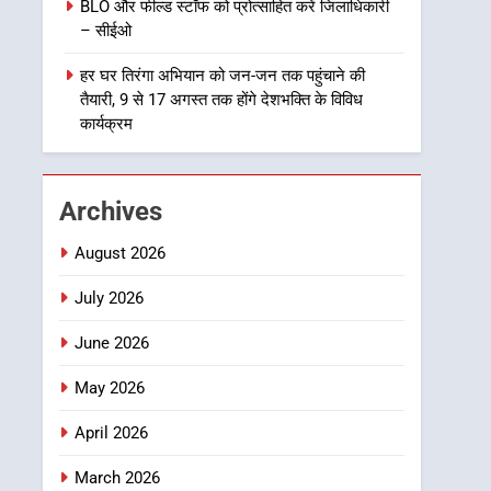
उत्तराखण्ड
BLO और फील्ड स्टॉफ को प्रोत्साहित करें जिलाधिकारी
राज्य स्तर तक होगा प्रतिभा का
– सीईओ
प्रदर्शन
1
विशेष स्वच्छता अभियान में डीएम
हर घर तिरंगा अभियान को जन-जन तक पहुंचाने की
एवं सचिव विधिक सेवा प्राधिकरण
तैयारी, 9 से 17 अगस्त तक होंगे देशभक्ति के विविध
ने किया प्रतिभाग, 100 से
कार्यक्रम
उत्तराखण्ड
अधिक लोग बने इस अभियान का
हिस्सा
2
कॉमनवेल्थ गेम्स में कांस्य पदक
Archives
जीतने वाली उन्नति शर्मा को मेयर
सौरभ थपलियाल ने किया
उत्तराखण्ड
August 2026
सम्मानित
July 2026
3
तकनीकी शिक्षा विभाग प्रदेशभर
June 2026
में आयोजित करेगा रोजगार मेले
उत्तराखण्ड
May 2026
4
April 2026
BLO और फील्ड स्टॉफ को
प्रोत्साहित करें जिलाधिकारी –
March 2026