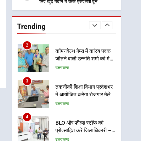
लिए खुद मैदान में उतरे एसएसपी दून
राज्य स्तर तक होगा प्रतिभा का
प्रदर्शन
1
विशेष स्वच्छता अभियान में डीएम
एवं सचिव विधिक सेवा प्राधिकरण
Trending
ने किया प्रतिभाग, 100 से
उत्तराखण्ड
अधिक लोग बने इस अभियान का
हिस्सा
2
कॉमनवेल्थ गेम्स में कांस्य पदक
जीतने वाली उन्नति शर्मा को मेयर
सौरभ थपलियाल ने किया
उत्तराखण्ड
सम्मानित
3
तकनीकी शिक्षा विभाग प्रदेशभर
में आयोजित करेगा रोजगार मेले
उत्तराखण्ड
4
BLO और फील्ड स्टॉफ को
प्रोत्साहित करें जिलाधिकारी –
सीईओ
उत्तराखण्ड