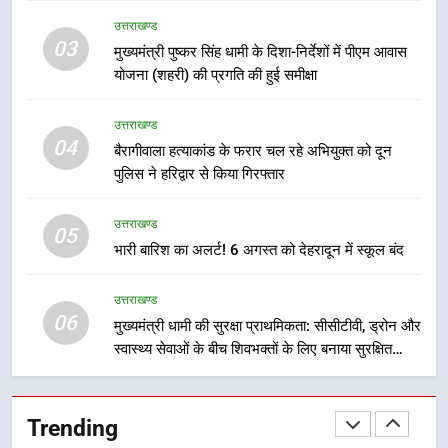
सीसीटीवी, ड्रोन और स्वास्थ्य सेवाओं के
उत्तराखण्ड
बीच शिवभक्तों के लिए बनाया सुरक्षित
उत्तराखण्ड
03
मुख्यमंत्री पुष्कर सिंह धामी के दिशा-निर्देशों में पीएम आवास
कांवड़ मार्ग
योजना (शहरी) की प्रगति की हुई समीक्षा
7
एसआईआर प्रक्रिया की निगरानी के लिए
उत्तराखण्ड
प्रदेश कांग्रेस मुख्यालय में कंट्रोल रूम
04
बैरागीवाला हत्याकांड के फरार चल रहे अभियुक्त को दून
का शुभारंभ
उत्तराखण्ड
पुलिस ने हरिद्वार से किया गिरफ्तार
उत्तराखण्ड
8
05
भारी बारिश का अलर्ट! 6 अगस्त को देहरादून में स्कूल बंद
सड़क सुरक्षा पर डीएम का सख्त एक्शन,
ब्लैक स्पॉट होंगे सुरक्षित, हर माह होगी
प्रगति समीक्षा
उत्तराखण्ड
उत्तराखण्ड
06
मुख्यमंत्री धामी की सुरक्षा प्राथमिकता: सीसीटीवी, ड्रोन और
स्वास्थ्य सेवाओं के बीच शिवभक्तों के लिए बनाया सुरक्षित
1
कांवड़ मार्ग
भारी से बहुत भारी वर्षा की चेतावनी के बीच
जिला प्रशासन अलर्ट, सभी विभागों को हाई
Trending
अलर्ट पर रहने के निर्देश
उत्तराखण्ड