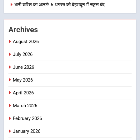
प्रगति समीक्षा
भारी बारिश का अलर्ट! 6 अगस्त को देहरादून में स्कूल बंद
उत्तराखण्ड
1
Archives
भारी से बहुत भारी वर्षा की चेतावनी के बीच
जिला प्रशासन अलर्ट, सभी विभागों को हाई
August 2026
अलर्ट पर रहने के निर्देश
उत्तराखण्ड
July 2026
2
June 2026
एमडीडीए बोर्ड बैठक में 25 विकास प्रस्तावों
को मिली मंजूरी, देहरादून-मसूरी के
May 2026
नियोजित विकास को मिलेगी रफ्तार
उत्तराखण्ड
April 2026
3
March 2026
मुख्यमंत्री पुष्कर सिंह धामी के दिशा-निर्देशों
February 2026
में पीएम आवास योजना (शहरी) की प्रगति
की हुई समीक्षा
उत्तराखण्ड
January 2026