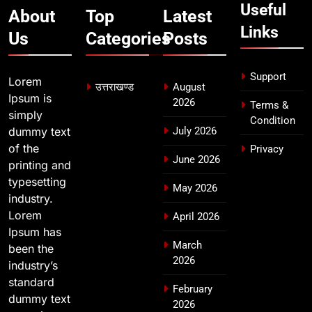
Useful
प्रदेश कांग्रेस मुख्यालय में कंट्रोल रूम
About
Top
Latest
का शुभारंभ
Links
उत्तराखण्ड
Us
Categories
Posts
8
Support
Lorem
सड़क सुरक्षा पर डीएम का सख्त एक्शन,
उत्तराखण्ड
August
Ipsum is
ब्लैक स्पॉट होंगे सुरक्षित, हर माह होगी
2026
Terms &
simply
प्रगति समीक्षा
Condition
उत्तराखण्ड
dummy text
July 2026
of the
Privacy
June 2026
printing and
typesetting
May 2026
industry.
Lorem
April 2026
Ipsum has
March
been the
2026
industry’s
standard
February
dummy text
2026