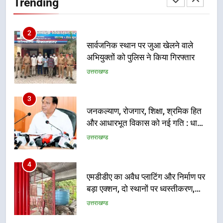
Trending
उत्तराखण्ड
3
जनकल्याण, रोजगार, शिक्षा, श्रमिक हित
और आधारभूत विकास को नई गति : धामी
कैबिनेट के ऐतिहासिक फैसले
उत्तराखण्ड
4
एमडीडीए का अवैध प्लाटिंग और निर्माण पर
बड़ा एक्शन, दो स्थानों पर ध्वस्तीकरण,
मसूरी मार्ग पर अवैध निर्माण सील
उत्तराखण्ड
5
राष्ट्रीय हथकरघा दिवस पर मुख्यमंत्री
धामी ने उत्कृष्ट बुनकरों और हस्तशिल्प
कारीगरों को किया सम्मानित
उत्तराखण्ड