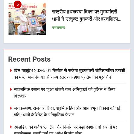
6
उत्तराखंड कांग्रेस में बड़ा संगठनात्मक
फेरबदल, नई कार्यकारिणी और समितियों
का गठन
उत्तराखण्ड
7
मुख्यमंत्री धामी बोले- युवाओं को रोजगार
Recent Posts
देना सरकार की सर्वोच्च प्राथमिकता, आने
वाले महीनों में हजारों पदों पर की जाएगी
उत्तराखण्ड
खेल महाकुंभ 2026ः 01 सितंबर से सजेगा मुख्यमंत्री चौम्पियनशिप ट्रॉफी
भर्ती
का मंच, न्याय पंचायत से राज्य स्तर तक होगा प्रतिभा का प्रदर्शन
8
सार्वजनिक स्थान पर जुआ खेलने वाले अभियुक्तों को पुलिस ने किया
दिल्ली-देहरादून आर्थिक कॉरिडोर से जुड़ी
गिरफ्तार
12 किमी ग्रीनफील्ड बाईपास परियोजना
का डीएम ने किया निरीक्षण; समयबद्ध एवं
उत्तराखण्ड
जनकल्याण, रोजगार, शिक्षा, श्रमिक हित और आधारभूत विकास को नई
गुणवत्तापूर्ण निर्माण सुनिश्चित करने के
गति : धामी कैबिनेट के ऐतिहासिक फैसले
निर्देश, सुरक्षा मानकों से कोई समझौता
1
नहींः डीएम
एमडीडीए का अवैध प्लाटिंग और निर्माण पर बड़ा एक्शन, दो स्थानों पर
खेल महाकुंभ 2026ः 01 सितंबर से सजेगा
ध्वस्तीकरण, मसूरी मार्ग पर अवैध निर्माण सील