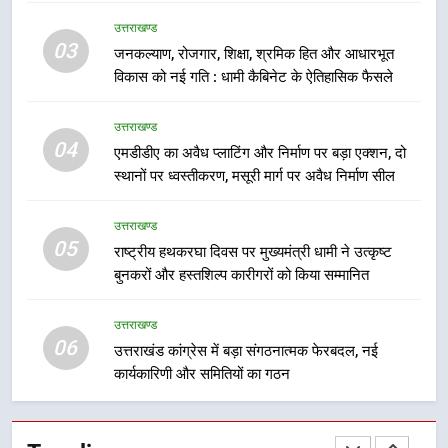
मुख्यमंत्री धामी बोले- युवाओं को रोजगार
उत्तराखण्ड
देना सरकार की सर्वोच्च प्राथमिकता, आने
03
जनकल्याण, रोजगार, शिक्षा, श्रमिक हित और आधारभूत
वाले महीनों में हजारों पदों पर की जाएगी
उत्तराखण्ड
विकास को नई गति : धामी कैबिनेट के ऐतिहासिक फैसले
भर्ती
8
उत्तराखण्ड
दिल्ली-देहरादून आर्थिक कॉरिडोर से जुड़ी
04
एमडीडीए का अवैध प्लाटिंग और निर्माण पर बड़ा एक्शन, दो
12 किमी ग्रीनफील्ड बाईपास परियोजना
स्थानों पर ध्वस्तीकरण, मसूरी मार्ग पर अवैध निर्माण सील
का डीएम ने किया निरीक्षण; समयबद्ध एवं
उत्तराखण्ड
गुणवत्तापूर्ण निर्माण सुनिश्चित करने के
उत्तराखण्ड
निर्देश, सुरक्षा मानकों से कोई समझौता
05
1
राष्ट्रीय हथकरघा दिवस पर मुख्यमंत्री धामी ने उत्कृष्ट
नहींः डीएम
बुनकरों और हस्तशिल्प कारीगरों को किया सम्मानित
खेल महाकुंभ 2026ः 01 सितंबर से सजेगा
मुख्यमंत्री चौम्पियनशिप ट्रॉफी का मंच,
न्याय पंचायत से राज्य स्तर तक होगा
उत्तराखण्ड
उत्तराखण्ड
06
प्रतिभा का प्रदर्शन
उत्तराखंड कांग्रेस में बड़ा संगठनात्मक फेरबदल, नई
कार्यकारिणी और समितियों का गठन
2
सार्वजनिक स्थान पर जुआ खेलने वाले
अभियुक्तों को पुलिस ने किया गिरफ्तार