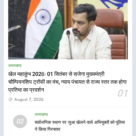
5
राष्ट्रीय हथकरघा दिवस पर मुख्यमंत्री
उत्तराखण्ड
धामी ने उत्कृष्ट बुनकरों और हस्तशिल्प
खेल महाकुंभ 2026ः 01 सितंबर से सजेगा मुख्यमंत्री
कारीगरों को किया सम्मानित
उत्तराखण्ड
चौम्पियनशिप ट्रॉफी का मंच, न्याय पंचायत से राज्य स्तर तक होगा
प्रतिभा का प्रदर्शन
01
6
August 7, 2026
उत्तराखंड कांग्रेस में बड़ा संगठनात्मक
फेरबदल, नई कार्यकारिणी और समितियों
का गठन
उत्तराखण्ड
उत्तराखण्ड
02
सार्वजनिक स्थान पर जुआ खेलने वाले अभियुक्तों को पुलिस
ने किया गिरफ्तार
7