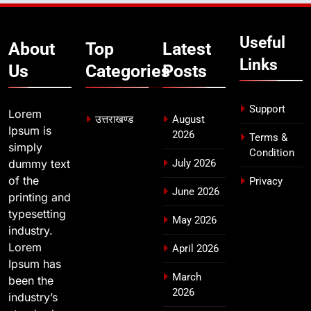
दिल्ली-देहरादून आर्थिक कॉरिडोर से जुड़ी
12 किमी ग्रीनफील्ड बाईपास परियोजना
Useful
का डीएम ने किया निरीक्षण; समयबद्ध एवं
About
Top
Latest
उत्तराखण्ड
गुणवत्तापूर्ण निर्माण सुनिश्चित करने के
Links
Us
Categories
Posts
निर्देश, सुरक्षा मानकों से कोई समझौता
नहींः डीएम
Support
Lorem
उत्तराखण्ड
August
Ipsum is
2026
Terms &
simply
Condition
dummy text
July 2026
of the
Privacy
June 2026
printing and
typesetting
May 2026
industry.
Lorem
April 2026
Ipsum has
March
been the
2026
industry’s