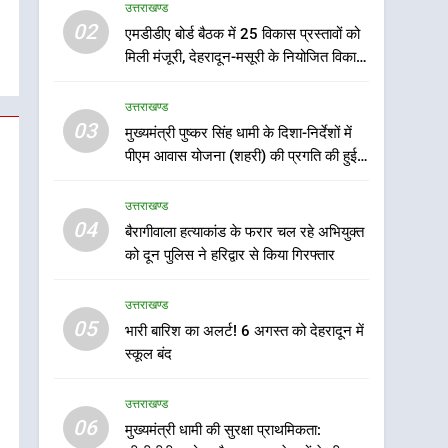
उत्तराखण्ड
6
02
एमडीडीए बोर्ड बैठक में 25 विकास प्रस्तावों को
मुख्यमंत्री धामी की सुरक्षा
मिली मंजूरी, देहरादून-मसूरी के नियोजित विकास
प्राथमिकता: सीसीटीवी, ड्रोन
को मिलेगी रफ्तार
और स्वास्थ्य सेवाओं के बीच
उत्तराखण्ड
उत्तराखण्ड
शिवभक्तों के लिए बनाया सुरक्षित
03
मुख्यमंत्री पुष्कर सिंह धामी के दिशा-निर्देशों में
कांवड़ मार्ग
7
एसआईआर प्रक्रिया की
पीएम आवास योजना (शहरी) की प्रगति की हुई
निगरानी के लिए प्रदेश कांग्रेस
समीक्षा
मुख्यालय में कंट्रोल रूम का
उत्तराखण्ड
उत्तराखण्ड
शुभारंभ
04
बैरागीवाला हत्याकांड के फरार चल रहे अभियुक्त
8
को दून पुलिस ने हरिद्वार से किया गिरफ्तार
सड़क सुरक्षा पर डीएम का सख्त
एक्शन, ब्लैक स्पॉट होंगे सुरक्षित,
उत्तराखण्ड
हर माह होगी प्रगति समीक्षा
उत्तराखण्ड
05
भारी बारिश का अलर्ट! 6 अगस्त को देहरादून में
स्कूल बंद
1
भारी से बहुत भारी वर्षा की
उत्तराखण्ड
चेतावनी के बीच जिला प्रशासन
06
अलर्ट, सभी विभागों को हाई अलर्ट
मुख्यमंत्री धामी की सुरक्षा प्राथमिकता:
उत्तराखण्ड