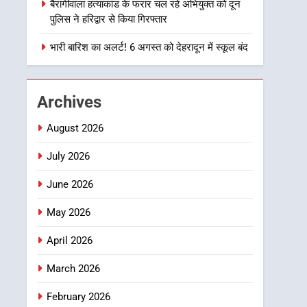
उत्तराखण्ड
बैरागीवाला हत्याकांड के फरार चल रहे अभियुक्त को दून
पर रहने के निर्देश
पुलिस ने हरिद्वार से किया गिरफ्तार
2
एमडीडीए बोर्ड बैठक में 25
भारी बारिश का अलर्ट! 6 अगस्त को देहरादून में स्कूल बंद
विकास प्रस्तावों को मिली मंजूरी,
देहरादून-मसूरी के नियोजित
उत्तराखण्ड
विकास को मिलेगी रफ्तार
Archives
3
मुख्यमंत्री पुष्कर सिंह धामी के
August 2026
दिशा-निर्देशों में पीएम आवास
योजना (शहरी) की प्रगति की हुई
July 2026
उत्तराखण्ड
समीक्षा
June 2026
4
बैरागीवाला हत्याकांड के फरार
May 2026
चल रहे अभियुक्त को दून पुलिस
ने हरिद्वार से किया गिरफ्तार
उत्तराखण्ड
April 2026
5
March 2026
भारी बारिश का अलर्ट! 6 अगस्त
को देहरादून में स्कूल बंद
February 2026