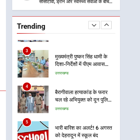
सीसीटीवी, ड्रोन और स्वास्थ्य सेवाओं के बीच
पर रहने के निर्देश
शिवभक्तों के लिए बनाया सुरक्षित कांवड़ मार्ग
2
एमडीडीए बोर्ड बैठक में 25
विकास प्रस्तावों को मिली मंजूरी,
Trending
देहरादून-मसूरी के नियोजित
उत्तराखण्ड
विकास को मिलेगी रफ्तार
3
मुख्यमंत्री पुष्कर सिंह धामी के
दिशा-निर्देशों में पीएम आवास
योजना (शहरी) की प्रगति की हुई
उत्तराखण्ड
समीक्षा
4
बैरागीवाला हत्याकांड के फरार
चल रहे अभियुक्त को दून पुलिस
ने हरिद्वार से किया गिरफ्तार
उत्तराखण्ड
5
भारी बारिश का अलर्ट! 6 अगस्त
को देहरादून में स्कूल बंद
उत्तराखण्ड