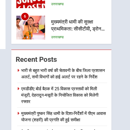
6
मुख्यमंत्री धामी की सुरक्षा
प्राथमिकता: सीसीटीवी, ड्रोन
और स्वास्थ्य सेवाओं के बीच
उत्तराखण्ड
शिवभक्तों के लिए बनाया सुरक्षित
कांवड़ मार्ग
7
एसआईआर प्रक्रिया की
निगरानी के लिए प्रदेश कांग्रेस
Recent Posts
मुख्यालय में कंट्रोल रूम का
उत्तराखण्ड
शुभारंभ
भारी से बहुत भारी वर्षा की चेतावनी के बीच जिला प्रशासन
अलर्ट, सभी विभागों को हाई अलर्ट पर रहने के निर्देश
8
सड़क सुरक्षा पर डीएम का सख्त
एमडीडीए बोर्ड बैठक में 25 विकास प्रस्तावों को मिली
एक्शन, ब्लैक स्पॉट होंगे सुरक्षित,
मंजूरी, देहरादून-मसूरी के नियोजित विकास को मिलेगी
हर माह होगी प्रगति समीक्षा
उत्तराखण्ड
रफ्तार
1
मुख्यमंत्री पुष्कर सिंह धामी के दिशा-निर्देशों में पीएम आवास
भारी से बहुत भारी वर्षा की
योजना (शहरी) की प्रगति की हुई समीक्षा
चेतावनी के बीच जिला प्रशासन
अलर्ट, सभी विभागों को हाई अलर्ट