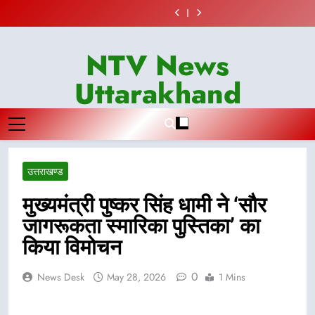
में
हर
से
अभियान
में
हर
से
स्वच्छता
गेम्स
Skip
कांस्य
घर
सट्टा
में
कांस्य
घर
सट्टा
अभियान
में
to
पदक
तिरंगा
खिलाने
डीएम
पदक
तिरंगा
खिलाने
में
कांस्य
जीतने
यात्रा
वाले
एवं
जीतने
यात्रा
वाले
डीएम
पदक
content
वाली
कार्यक्रम
अभियुक्त
सचिव
वाली
कार्यक्रम
अभियुक्त
एवं
जीतने
NTV News
उन्नति
में
को
विधिक
उन्नति
में
को
सचिव
वाली
शर्मा
किया
पुलिस
सेवा
शर्मा
किया
पुलिस
विधिक
उन्नति
Uttarakhand
को
प्रतिभाग,
ने
प्राधिकरण
को
प्रतिभाग,
ने
सेवा
शर्मा
मेयर
प्रदेशवासियों
किया
ने
मेयर
प्रदेशवासियों
किया
प्राधिकरण
को
सौरभ
से
गिरफ्तार
किया
सौरभ
से
गिरफ्तार
ने
मेयर
थपलियाल
स्वतंत्रता
प्रतिभाग,
थपलियाल
स्वतंत्रता
किया
सौरभ
ने
दिवस
100
ने
दिवस
प्रतिभाग,
थपलियाल
किया
पर
से
किया
पर
100
ने
सम्मानित
अपने
अधिक
सम्मानित
अपने
से
किया
घरों
लोग
घरों
अधिक
सम्मानित
उत्तराखण्ड
में
बने
में
लोग
तिरंगा
इस
तिरंगा
बने
फहराने
अभियान
फहराने
इस
मुख्यमंत्री पुष्कर सिंह धामी ने ‘सौर
का
का
का
अभियान
किया
हिस्सा
किया
का
जागरूकता स्मारिका पुस्तिका’ का
आवाह्न
आवाह्न
हिस्सा
किया विमोचन
0
News Desk
May 28, 2026
1 Mins