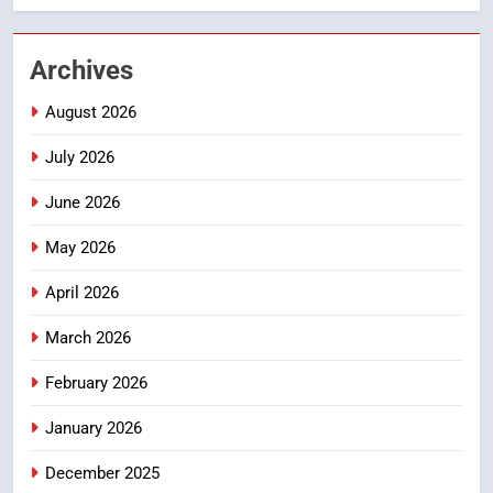
मुख्यमंत्री ने हर घर तिरंगा यात्रा
कार्यक्रम में किया प्रतिभाग, प्रदेशवासियों
Archives
से स्वतंत्रता दिवस पर अपने घरों में तिरंगा
उत्तराखण्ड
फहराने का किया आवाह्न
August 2026
2
July 2026
अवैध रूप से सट्टा खिलाने वाले अभियुक्त
को पुलिस ने किया गिरफ्तार
June 2026
उत्तराखण्ड
May 2026
3
April 2026
विशेष स्वच्छता अभियान में डीएम एवं सचिव
विधिक सेवा प्राधिकरण ने किया प्रतिभाग,
March 2026
100 से अधिक लोग बने इस अभियान का
उत्तराखण्ड
February 2026
हिस्सा
4
January 2026
कॉमनवेल्थ गेम्स में कांस्य पदक जीतने
December 2025
वाली उन्नति शर्मा को मेयर सौरभ