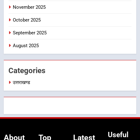
थपलियाल ने किया सम्मानित
उत्तराखण्ड
November 2025
October 2025
5
तकनीकी शिक्षा विभाग प्रदेशभर में
September 2025
आयोजित करेगा रोजगार मेले
August 2025
उत्तराखण्ड
6
Categories
BLO और फील्ड स्टॉफ को प्रोत्साहित करें
जिलाधिकारी – सीईओ
उत्तराखण्ड
उत्तराखण्ड
7
हर घर तिरंगा अभियान को जन-जन तक
पहुंचाने की तैयारी, 9 से 17 अगस्त तक
होंगे देशभक्ति के विविध कार्यक्रम
उत्तराखण्ड
Useful
About
Top
Latest