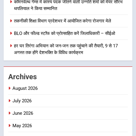
8
कॉमनवेल्थ गेम्स में कांस्य पदक जीतने वाली उन्नति शर्मा को मेयर सौरभ
खेल महाकुंभ 2026ः 01 सितंबर से सजेगा
थपलियाल ने किया सम्मानित
मुख्यमंत्री चौम्पियनशिप ट्रॉफी का मंच,
तकनीकी शिक्षा विभाग प्रदेशभर में आयोजित करेगा रोजगार मेले
न्याय पंचायत से राज्य स्तर तक होगा
उत्तराखण्ड
प्रतिभा का प्रदर्शन
BLO और फील्ड स्टॉफ को प्रोत्साहित करें जिलाधिकारी – सीईओ
1
हर घर तिरंगा अभियान को जन-जन तक पहुंचाने की तैयारी, 9 से 17
विशेष स्वच्छता अभियान में डीएम एवं सचिव
अगस्त तक होंगे देशभक्ति के विविध कार्यक्रम
विधिक सेवा प्राधिकरण ने किया प्रतिभाग,
100 से अधिक लोग बने इस अभियान का
उत्तराखण्ड
हिस्सा
Archives
2
कॉमनवेल्थ गेम्स में कांस्य पदक जीतने
August 2026
वाली उन्नति शर्मा को मेयर सौरभ
July 2026
थपलियाल ने किया सम्मानित
उत्तराखण्ड
June 2026
3
May 2026
तकनीकी शिक्षा विभाग प्रदेशभर में
आयोजित करेगा रोजगार मेले