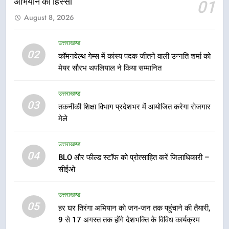
अभियान का हिस्सा
01
6
August 8, 2026
कावड़ मेले को सकुशल रूप से संपन्न कराने
के लिए खुद मैदान में उतरे एसएसपी दून
उत्तराखण्ड
उत्तराखण्ड
02
कॉमनवेल्थ गेम्स में कांस्य पदक जीतने वाली उन्नति शर्मा को
मेयर सौरभ थपलियाल ने किया सम्मानित
7
मुख्यमंत्री ने तीलू रौतेली एवं आंगनबाड़ी
उत्तराखण्ड
03
कार्यकत्री पुरस्कार से मातृशक्ति को किया
तकनीकी शिक्षा विभाग प्रदेशभर में आयोजित करेगा रोजगार
सम्मानित
मेले
उत्तराखण्ड
उत्तराखण्ड
8
04
BLO और फील्ड स्टॉफ को प्रोत्साहित करें जिलाधिकारी –
खेल महाकुंभ 2026ः 01 सितंबर से सजेगा
सीईओ
मुख्यमंत्री चौम्पियनशिप ट्रॉफी का मंच,
न्याय पंचायत से राज्य स्तर तक होगा
उत्तराखण्ड
उत्तराखण्ड
प्रतिभा का प्रदर्शन
05
हर घर तिरंगा अभियान को जन-जन तक पहुंचाने की तैयारी,
1
9 से 17 अगस्त तक होंगे देशभक्ति के विविध कार्यक्रम
विशेष स्वच्छता अभियान में डीएम एवं सचिव