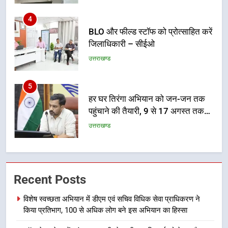
5
हर घर तिरंगा अभियान को जन-जन तक
पहुंचाने की तैयारी, 9 से 17 अगस्त तक
होंगे देशभक्ति के विविध कार्यक्रम
उत्तराखण्ड
6
कावड़ मेले को सकुशल रूप से संपन्न कराने
के लिए खुद मैदान में उतरे एसएसपी दून
उत्तराखण्ड
7
मुख्यमंत्री ने तीलू रौतेली एवं आंगनबाड़ी
Recent Posts
कार्यकत्री पुरस्कार से मातृशक्ति को किया
सम्मानित
विशेष स्वच्छता अभियान में डीएम एवं सचिव विधिक सेवा प्राधिकरण ने
उत्तराखण्ड
किया प्रतिभाग, 100 से अधिक लोग बने इस अभियान का हिस्सा