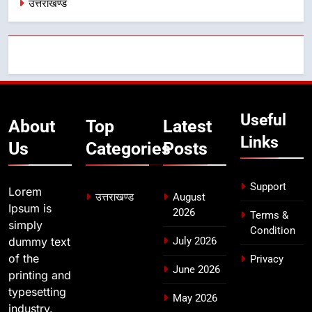
उत्तराखण्ड
7
मुख्यमंत्री ने तीलू रौतेली एवं आंगनबाड़ी
कार्यकत्री पुरस्कार से मातृशक्ति को किया
सम्मानित
उत्तराखण्ड
8
Useful
About
Top
Latest
खेल महाकुंभ 2026ः 01 सितंबर से सजेगा
Links
Us
Categories
Posts
मुख्यमंत्री चौम्पियनशिप ट्रॉफी का मंच,
न्याय पंचायत से राज्य स्तर तक होगा
उत्तराखण्ड
प्रतिभा का प्रदर्शन
Support
Lorem
उत्तराखण्ड
August
Ipsum is
2026
Terms &
simply
Condition
dummy text
July 2026
of the
Privacy
June 2026
printing and
typesetting
May 2026
industry.