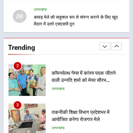
विधिक सेवा प्राधिकरण ने किया प्रतिभाग,
उत्तराखण्ड
100 से अधिक लोग बने इस अभियान का
उत्तराखण्ड
06
कावड़ मेले को सकुशल रूप से संपन्न कराने के लिए खुद
हिस्सा
मैदान में उतरे एसएसपी दून
2
कॉमनवेल्थ गेम्स में कांस्य पदक जीतने
वाली उन्नति शर्मा को मेयर सौरभ
Trending
थपलियाल ने किया सम्मानित
उत्तराखण्ड
3
तकनीकी शिक्षा विभाग प्रदेशभर में
आयोजित करेगा रोजगार मेले
उत्तराखण्ड
4
BLO और फील्ड स्टॉफ को प्रोत्साहित करें
जिलाधिकारी – सीईओ
उत्तराखण्ड