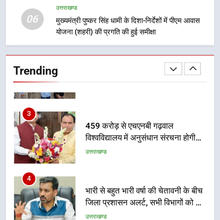
वाले महीनों में हजारों पदों पर की जाएगी
उत्तराखण्ड
उत्तराखण्ड
06
भर्ती
मुख्यमंत्री पुष्कर सिंह धामी के दिशा-निर्देशों में पीएम आवास
योजना (शहरी) की प्रगति की हुई समीक्षा
2
दिल्ली-देहरादून आर्थिक कॉरिडोर से जुड़ी
12 किमी ग्रीनफील्ड बाईपास परियोजना
Trending
का डीएम ने किया निरीक्षण; समयबद्ध एवं
उत्तराखण्ड
गुणवत्तापूर्ण निर्माण सुनिश्चित करने के
निर्देश, सुरक्षा मानकों से कोई समझौता
3
नहींः डीएम
459 करोड़ से एचएनबी गढ़वाल
विश्वविद्यालय में अनुसंधान संरचना होगी
सुदृढ
उत्तराखण्ड
4
भारी से बहुत भारी वर्षा की चेतावनी के बीच
जिला प्रशासन अलर्ट, सभी विभागों को हाई
अलर्ट पर रहने के निर्देश
उत्तराखण्ड