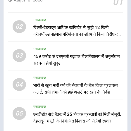
01
मुख्यमंत्री पुष्कर सिंह धामी के दिशा-निर्देशों
में पीएम आवास योजना (शहरी) की प्रगति
की हुई समीक्षा
उत्तराखण्ड
उत्तराखण्ड
02
दिल्ली-देहरादून आर्थिक कॉरिडोर से जुड़ी 12 किमी
ग्रीनफील्ड बाईपास परियोजना का डीएम ने किया निरीक्षण;
7
समयबद्ध एवं गुणवत्तापूर्ण निर्माण सुनिश्चित करने के निर्देश,
बैरागीवाला हत्याकांड के फरार चल रहे
सुरक्षा मानकों से कोई समझौता नहींः डीएम
उत्तराखण्ड
अभियुक्त को दून पुलिस ने हरिद्वार से किया
03
459 करोड़ से एचएनबी गढ़वाल विश्वविद्यालय में अनुसंधान
गिरफ्तार
उत्तराखण्ड
संरचना होगी सुदृढ
8
उत्तराखण्ड
भारी बारिश का अलर्ट! 6 अगस्त को
04
भारी से बहुत भारी वर्षा की चेतावनी के बीच जिला प्रशासन
देहरादून में स्कूल बंद
अलर्ट, सभी विभागों को हाई अलर्ट पर रहने के निर्देश
उत्तराखण्ड
उत्तराखण्ड
05
1
एमडीडीए बोर्ड बैठक में 25 विकास प्रस्तावों को मिली मंजूरी,
देहरादून-मसूरी के नियोजित विकास को मिलेगी रफ्तार
मुख्यमंत्री धामी बोले- युवाओं को रोजगार
देना सरकार की सर्वोच्च प्राथमिकता, आने