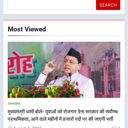
SEARCH
Most Viewed
5
एमडीडीए बोर्ड बैठक में 25 विकास प्रस्तावों
को मिली मंजूरी, देहरादून-मसूरी के
उत्तराखण्ड
नियोजित विकास को मिलेगी रफ्तार
उत्तराखण्ड
मुख्यमंत्री धामी बोले- युवाओं को रोजगार देना सरकार की सर्वोच्च
प्राथमिकता, आने वाले महीनों में हजारों पदों पर की जाएगी भर्ती
6
August 6, 2026