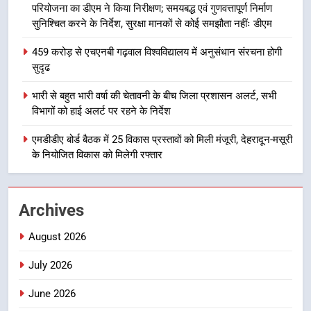
परियोजना का डीएम ने किया निरीक्षण; समयबद्ध एवं गुणवत्तापूर्ण निर्माण
देहरादून में स्कूल बंद
सुनिश्चित करने के निर्देश, सुरक्षा मानकों से कोई समझौता नहींः डीएम
उत्तराखण्ड
459 करोड़ से एचएनबी गढ़वाल विश्वविद्यालय में अनुसंधान संरचना होगी
सुदृढ
1
मुख्यमंत्री धामी बोले- युवाओं को रोजगार
भारी से बहुत भारी वर्षा की चेतावनी के बीच जिला प्रशासन अलर्ट, सभी
देना सरकार की सर्वोच्च प्राथमिकता, आने
विभागों को हाई अलर्ट पर रहने के निर्देश
वाले महीनों में हजारों पदों पर की जाएगी
उत्तराखण्ड
भर्ती
एमडीडीए बोर्ड बैठक में 25 विकास प्रस्तावों को मिली मंजूरी, देहरादून-मसूरी
के नियोजित विकास को मिलेगी रफ्तार
2
दिल्ली-देहरादून आर्थिक कॉरिडोर से जुड़ी
12 किमी ग्रीनफील्ड बाईपास परियोजना
Archives
का डीएम ने किया निरीक्षण; समयबद्ध एवं
उत्तराखण्ड
गुणवत्तापूर्ण निर्माण सुनिश्चित करने के
August 2026
निर्देश, सुरक्षा मानकों से कोई समझौता
3
नहींः डीएम
July 2026
459 करोड़ से एचएनबी गढ़वाल
विश्वविद्यालय में अनुसंधान संरचना होगी
June 2026
सुदृढ
उत्तराखण्ड