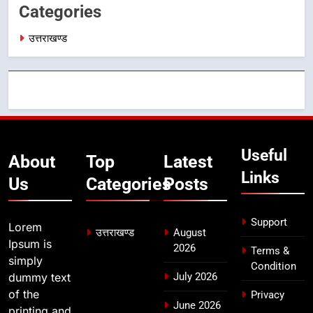
Categories
बैरागीवाला हत्याकांड के फरार चल रहे
अभियुक्त को दून पुलिस ने हरिद्वार से किया
उत्तराखण्ड
गिरफ्तार
उत्तराखण्ड
8
भारी बारिश का अलर्ट! 6 अगस्त को
देहरादून में स्कूल बंद
उत्तराखण्ड
Useful
About
Top
Latest
Links
Us
Categories
Posts
Support
Lorem
उत्तराखण्ड
August
Ipsum is
2026
Terms &
simply
Condition
dummy text
July 2026
of the
Privacy
June 2026
printing and