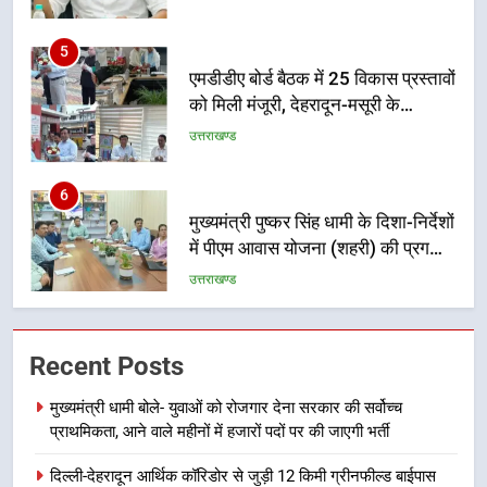
5
एमडीडीए बोर्ड बैठक में 25 विकास प्रस्तावों
को मिली मंजूरी, देहरादून-मसूरी के
नियोजित विकास को मिलेगी रफ्तार
उत्तराखण्ड
6
मुख्यमंत्री पुष्कर सिंह धामी के दिशा-निर्देशों
में पीएम आवास योजना (शहरी) की प्रगति
की हुई समीक्षा
उत्तराखण्ड
7
बैरागीवाला हत्याकांड के फरार चल रहे
Recent Posts
अभियुक्त को दून पुलिस ने हरिद्वार से किया
गिरफ्तार
उत्तराखण्ड
मुख्यमंत्री धामी बोले- युवाओं को रोजगार देना सरकार की सर्वोच्च
प्राथमिकता, आने वाले महीनों में हजारों पदों पर की जाएगी भर्ती
8
दिल्ली-देहरादून आर्थिक कॉरिडोर से जुड़ी 12 किमी ग्रीनफील्ड बाईपास
भारी बारिश का अलर्ट! 6 अगस्त को