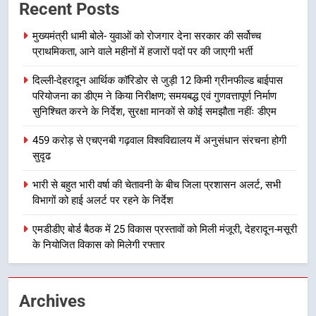
Recent Posts
में पीएम आवास योजना (शहरी) की प्रगति
की हुई समीक्षा
उत्तराखण्ड
मुख्यमंत्री धामी बोले- युवाओं को रोजगार देना सरकार की सर्वोच्च
प्राथमिकता, आने वाले महीनों में हजारों पदों पर की जाएगी भर्ती
7
दिल्ली-देहरादून आर्थिक कॉरिडोर से जुड़ी 12 किमी ग्रीनफील्ड बाईपास
बैरागीवाला हत्याकांड के फरार चल रहे
परियोजना का डीएम ने किया निरीक्षण; समयबद्ध एवं गुणवत्तापूर्ण निर्माण
अभियुक्त को दून पुलिस ने हरिद्वार से किया
सुनिश्चित करने के निर्देश, सुरक्षा मानकों से कोई समझौता नहींः डीएम
गिरफ्तार
उत्तराखण्ड
459 करोड़ से एचएनबी गढ़वाल विश्वविद्यालय में अनुसंधान संरचना होगी
सुदृढ
8
भारी बारिश का अलर्ट! 6 अगस्त को
भारी से बहुत भारी वर्षा की चेतावनी के बीच जिला प्रशासन अलर्ट, सभी
देहरादून में स्कूल बंद
विभागों को हाई अलर्ट पर रहने के निर्देश
उत्तराखण्ड
एमडीडीए बोर्ड बैठक में 25 विकास प्रस्तावों को मिली मंजूरी, देहरादून-मसूरी
के नियोजित विकास को मिलेगी रफ्तार
1
मुख्यमंत्री धामी बोले- युवाओं को रोजगार
देना सरकार की सर्वोच्च प्राथमिकता, आने
Archives
वाले महीनों में हजारों पदों पर की जाएगी
उत्तराखण्ड