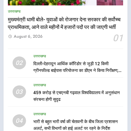
उत्तराखण्ड
मुख्यमंत्री धामी बोले- युवाओं को रोजगार देना सरकार की सर्वोच्च
प्राथमिकता, आने वाले महीनों में हजारों पदों पर की जाएगी भर्ती
5
01
August 6, 2026
एमडीडीए बोर्ड बैठक में 25 विकास प्रस्तावों
को मिली मंजूरी, देहरादून-मसूरी के
नियोजित विकास को मिलेगी रफ्तार
उत्तराखण्ड
उत्तराखण्ड
02
दिल्ली-देहरादून आर्थिक कॉरिडोर से जुड़ी 12 किमी
ग्रीनफील्ड बाईपास परियोजना का डीएम ने किया निरीक्षण;
6
समयबद्ध एवं गुणवत्तापूर्ण निर्माण सुनिश्चित करने के निर्देश,
मुख्यमंत्री पुष्कर सिंह धामी के दिशा-निर्देशों
सुरक्षा मानकों से कोई समझौता नहींः डीएम
उत्तराखण्ड
में पीएम आवास योजना (शहरी) की प्रगति
03
459 करोड़ से एचएनबी गढ़वाल विश्वविद्यालय में अनुसंधान
की हुई समीक्षा
उत्तराखण्ड
संरचना होगी सुदृढ
7
उत्तराखण्ड
बैरागीवाला हत्याकांड के फरार चल रहे
04
भारी से बहुत भारी वर्षा की चेतावनी के बीच जिला प्रशासन
अभियुक्त को दून पुलिस ने हरिद्वार से किया
अलर्ट, सभी विभागों को हाई अलर्ट पर रहने के निर्देश