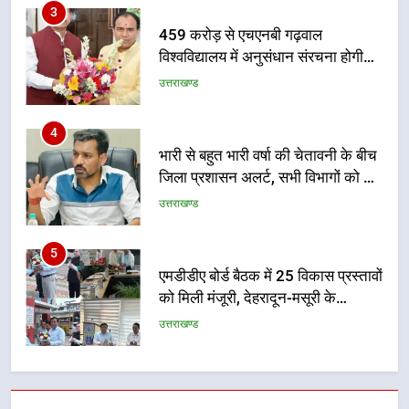
निर्देश, सुरक्षा मानकों से कोई समझौता
3
नहींः डीएम
459 करोड़ से एचएनबी गढ़वाल
विश्वविद्यालय में अनुसंधान संरचना होगी
सुदृढ
उत्तराखण्ड
4
भारी से बहुत भारी वर्षा की चेतावनी के बीच
जिला प्रशासन अलर्ट, सभी विभागों को हाई
अलर्ट पर रहने के निर्देश
उत्तराखण्ड
5
एमडीडीए बोर्ड बैठक में 25 विकास प्रस्तावों
को मिली मंजूरी, देहरादून-मसूरी के
नियोजित विकास को मिलेगी रफ्तार
उत्तराखण्ड
6
मुख्यमंत्री पुष्कर सिंह धामी के दिशा-निर्देशों