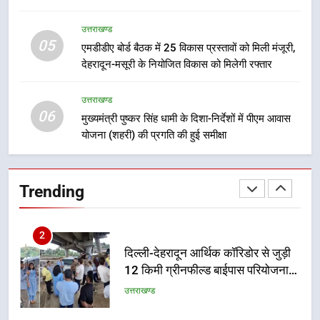
गिरफ्तार
उत्तराखण्ड
उत्तराखण्ड
05
8
एमडीडीए बोर्ड बैठक में 25 विकास प्रस्तावों को मिली मंजूरी,
देहरादून-मसूरी के नियोजित विकास को मिलेगी रफ्तार
भारी बारिश का अलर्ट! 6 अगस्त को
देहरादून में स्कूल बंद
उत्तराखण्ड
उत्तराखण्ड
06
मुख्यमंत्री पुष्कर सिंह धामी के दिशा-निर्देशों में पीएम आवास
योजना (शहरी) की प्रगति की हुई समीक्षा
1
मुख्यमंत्री धामी बोले- युवाओं को रोजगार
देना सरकार की सर्वोच्च प्राथमिकता, आने
Trending
वाले महीनों में हजारों पदों पर की जाएगी
उत्तराखण्ड
भर्ती
2
दिल्ली-देहरादून आर्थिक कॉरिडोर से जुड़ी
12 किमी ग्रीनफील्ड बाईपास परियोजना
का डीएम ने किया निरीक्षण; समयबद्ध एवं
उत्तराखण्ड
गुणवत्तापूर्ण निर्माण सुनिश्चित करने के