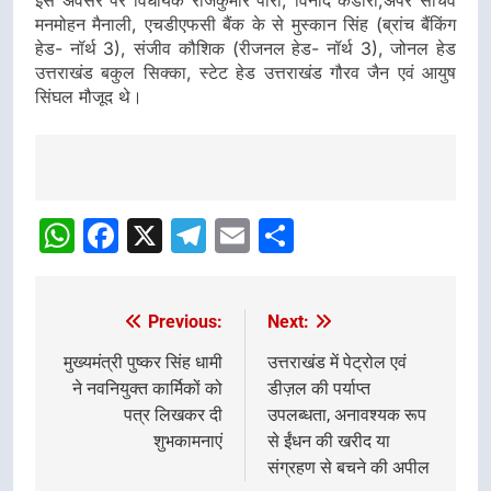
इस अवसर पर विधायक राजकुमार पोरी, विनोद कंडारी,अपर सचिव
मनमोहन मैनाली, एचडीएफसी बैंक के से मुस्कान सिंह (ब्रांच बैंकिंग
हेड- नॉर्थ 3), संजीव कौशिक (रीजनल हेड- नॉर्थ 3), जोनल हेड
उत्तराखंड बकुल सिक्का, स्टेट हेड उत्तराखंड गौरव जैन एवं आयुष
सिंघल मौजूद थे।
Post
navigation
WhatsApp
Facebook
X
Telegram
Email
Share
Previous:
Next:
Post
navigation
मुख्यमंत्री पुष्कर सिंह धामी
उत्तराखंड में पेट्रोल एवं
ने नवनियुक्त कार्मिकों को
डीज़ल की पर्याप्त
पत्र लिखकर दी
उपलब्धता, अनावश्यक रूप
शुभकामनाएं
से ईंधन की खरीद या
संग्रहण से बचने की अपील