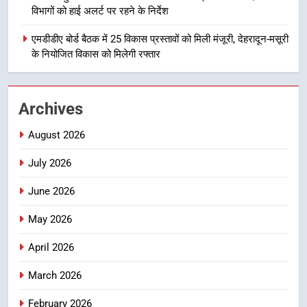
मुख्यमंत्री धामी बोले- युवाओं को रोजगार
विभागों को हाई अलर्ट पर रहने के निर्देश
देना सरकार की सर्वोच्च प्राथमिकता, आने
वाले महीनों में हजारों पदों पर की जाएगी
उत्तराखण्ड
एमडीडीए बोर्ड बैठक में 25 विकास प्रस्तावों को मिली मंजूरी, देहरादून-मसूरी
भर्ती
के नियोजित विकास को मिलेगी रफ्तार
2
दिल्ली-देहरादून आर्थिक कॉरिडोर से जुड़ी
Archives
12 किमी ग्रीनफील्ड बाईपास परियोजना
का डीएम ने किया निरीक्षण; समयबद्ध एवं
उत्तराखण्ड
August 2026
गुणवत्तापूर्ण निर्माण सुनिश्चित करने के
निर्देश, सुरक्षा मानकों से कोई समझौता
July 2026
3
नहींः डीएम
459 करोड़ से एचएनबी गढ़वाल
June 2026
विश्वविद्यालय में अनुसंधान संरचना होगी
सुदृढ
उत्तराखण्ड
May 2026
April 2026
4
भारी से बहुत भारी वर्षा की चेतावनी के बीच
March 2026
जिला प्रशासन अलर्ट, सभी विभागों को हाई
February 2026
अलर्ट पर रहने के निर्देश