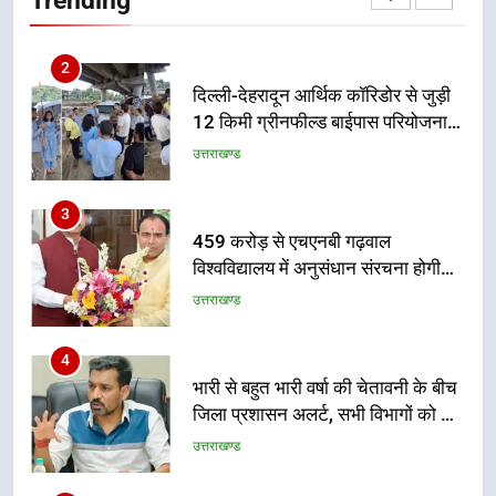
का डीएम ने किया निरीक्षण; समयबद्ध एवं
उत्तराखण्ड
गुणवत्तापूर्ण निर्माण सुनिश्चित करने के
निर्देश, सुरक्षा मानकों से कोई समझौता
3
नहींः डीएम
459 करोड़ से एचएनबी गढ़वाल
विश्वविद्यालय में अनुसंधान संरचना होगी
सुदृढ
उत्तराखण्ड
4
भारी से बहुत भारी वर्षा की चेतावनी के बीच
जिला प्रशासन अलर्ट, सभी विभागों को हाई
अलर्ट पर रहने के निर्देश
उत्तराखण्ड
5
एमडीडीए बोर्ड बैठक में 25 विकास प्रस्तावों
को मिली मंजूरी, देहरादून-मसूरी के
नियोजित विकास को मिलेगी रफ्तार
उत्तराखण्ड