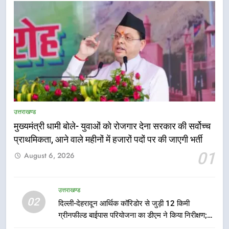
5
एमडीडीए बोर्ड बैठक में 25 विकास प्रस्तावों
उत्तराखण्ड
को मिली मंजूरी, देहरादून-मसूरी के
मुख्यमंत्री धामी बोले- युवाओं को रोजगार देना सरकार की सर्वोच्च
नियोजित विकास को मिलेगी रफ्तार
उत्तराखण्ड
प्राथमिकता, आने वाले महीनों में हजारों पदों पर की जाएगी भर्ती
01
August 6, 2026
6
मुख्यमंत्री पुष्कर सिंह धामी के दिशा-निर्देशों
में पीएम आवास योजना (शहरी) की प्रगति
उत्तराखण्ड
की हुई समीक्षा
02
उत्तराखण्ड
दिल्ली-देहरादून आर्थिक कॉरिडोर से जुड़ी 12 किमी
ग्रीनफील्ड बाईपास परियोजना का डीएम ने किया निरीक्षण;
समयबद्ध एवं गुणवत्तापूर्ण निर्माण सुनिश्चित करने के निर्देश,
7