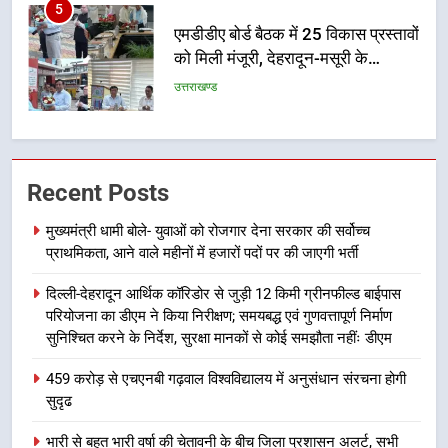
6
मुख्यमंत्री पुष्कर सिंह धामी के दिशा-निर्देशों
में पीएम आवास योजना (शहरी) की प्रगति
की हुई समीक्षा
उत्तराखण्ड
7
बैरागीवाला हत्याकांड के फरार चल रहे
Recent Posts
अभियुक्त को दून पुलिस ने हरिद्वार से किया
मुख्यमंत्री धामी बोले- युवाओं को रोजगार देना सरकार की सर्वोच्च
गिरफ्तार
उत्तराखण्ड
प्राथमिकता, आने वाले महीनों में हजारों पदों पर की जाएगी भर्ती
8
दिल्ली-देहरादून आर्थिक कॉरिडोर से जुड़ी 12 किमी ग्रीनफील्ड बाईपास
परियोजना का डीएम ने किया निरीक्षण; समयबद्ध एवं गुणवत्तापूर्ण निर्माण
भारी बारिश का अलर्ट! 6 अगस्त को
सुनिश्चित करने के निर्देश, सुरक्षा मानकों से कोई समझौता नहींः डीएम
देहरादून में स्कूल बंद
उत्तराखण्ड
459 करोड़ से एचएनबी गढ़वाल विश्वविद्यालय में अनुसंधान संरचना होगी
सुदृढ
1
भारी से बहुत भारी वर्षा की चेतावनी के बीच जिला प्रशासन अलर्ट, सभी