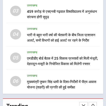
सुरक्षा मानकों से कोई समझौता नहींः डीएम
उत्तराखण्ड
बैरागीवाला हत्याकांड के फरार चल रहे
03
अभियुक्त को दून पुलिस ने हरिद्वार से किया
459 करोड़ से एचएनबी गढ़वाल विश्वविद्यालय में अनुसंधान
संरचना होगी सुदृढ
गिरफ्तार
उत्तराखण्ड
उत्तराखण्ड
8
04
भारी से बहुत भारी वर्षा की चेतावनी के बीच जिला प्रशासन
भारी बारिश का अलर्ट! 6 अगस्त को
अलर्ट, सभी विभागों को हाई अलर्ट पर रहने के निर्देश
देहरादून में स्कूल बंद
उत्तराखण्ड
उत्तराखण्ड
05
एमडीडीए बोर्ड बैठक में 25 विकास प्रस्तावों को मिली मंजूरी,
1
देहरादून-मसूरी के नियोजित विकास को मिलेगी रफ्तार
मुख्यमंत्री धामी बोले- युवाओं को रोजगार
देना सरकार की सर्वोच्च प्राथमिकता, आने
उत्तराखण्ड
वाले महीनों में हजारों पदों पर की जाएगी
06
उत्तराखण्ड
मुख्यमंत्री पुष्कर सिंह धामी के दिशा-निर्देशों में पीएम आवास
भर्ती
योजना (शहरी) की प्रगति की हुई समीक्षा
2
दिल्ली-देहरादून आर्थिक कॉरिडोर से जुड़ी
Trending
12 किमी ग्रीनफील्ड बाईपास परियोजना