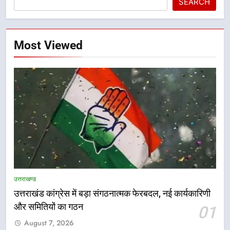
SEARCH
Most Viewed
5
भारी से बहुत भारी वर्षा की चेतावनी के बीच
जिला प्रशासन अलर्ट, सभी विभागों को हाई
उत्तराखण्ड
अलर्ट पर रहने के निर्देश
उत्तराखण्ड
उत्तराखंड कांग्रेस में बड़ा संगठनात्मक फेरबदल, नई कार्यकारिणी
और समितियों का गठन
01
6
August 7, 2026
एमडीडीए बोर्ड बैठक में 25 विकास प्रस्तावों