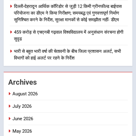
गिरफ्तार
उत्तराखण्ड
दिल्ली-देहरादून आर्थिक कॉरिडोर से जुड़ी 12 किमी ग्रीनफील्ड बाईपास
परियोजना का डीएम ने किया निरीक्षण; समयबद्ध एवं गुणवत्तापूर्ण निर्माण
सुनिश्चित करने के निर्देश, सुरक्षा मानकों से कोई समझौता नहींः डीएम
1
उत्तराखंड कांग्रेस में बड़ा संगठनात्मक
459 करोड़ से एचएनबी गढ़वाल विश्वविद्यालय में अनुसंधान संरचना होगी
फेरबदल, नई कार्यकारिणी और समितियों
सुदृढ
का गठन
उत्तराखण्ड
भारी से बहुत भारी वर्षा की चेतावनी के बीच जिला प्रशासन अलर्ट, सभी
विभागों को हाई अलर्ट पर रहने के निर्देश
2
मुख्यमंत्री धामी बोले- युवाओं को रोजगार
देना सरकार की सर्वोच्च प्राथमिकता, आने
Archives
वाले महीनों में हजारों पदों पर की जाएगी
उत्तराखण्ड
भर्ती
August 2026
3
July 2026
दिल्ली-देहरादून आर्थिक कॉरिडोर से जुड़ी
12 किमी ग्रीनफील्ड बाईपास परियोजना
June 2026
का डीएम ने किया निरीक्षण; समयबद्ध एवं
उत्तराखण्ड
गुणवत्तापूर्ण निर्माण सुनिश्चित करने के
May 2026