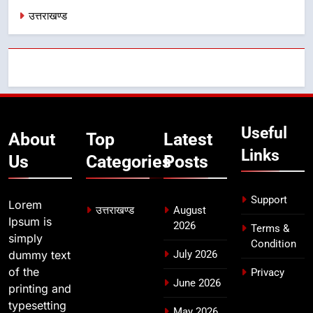
में पीएम आवास योजना (शहरी) की प्रगति
उत्तराखण्ड
की हुई समीक्षा
उत्तराखण्ड
8
बैरागीवाला हत्याकांड के फरार चल रहे
अभियुक्त को दून पुलिस ने हरिद्वार से किया
गिरफ्तार
उत्तराखण्ड
Useful
About
Top
Latest
Links
Us
Categories
Posts
Support
Lorem
उत्तराखण्ड
August
Ipsum is
2026
Terms &
simply
Condition
dummy text
July 2026
of the
Privacy
June 2026
printing and
typesetting
May 2026