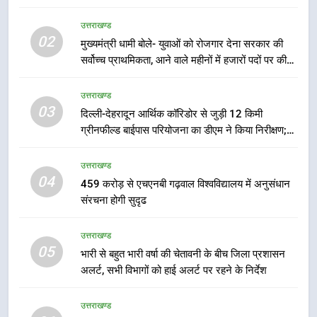
को मिली मंजूरी, देहरादून-मसूरी के
नियोजित विकास को मिलेगी रफ्तार
उत्तराखण्ड
उत्तराखण्ड
02
मुख्यमंत्री धामी बोले- युवाओं को रोजगार देना सरकार की
सर्वोच्च प्राथमिकता, आने वाले महीनों में हजारों पदों पर की
7
जाएगी भर्ती
मुख्यमंत्री पुष्कर सिंह धामी के दिशा-निर्देशों
उत्तराखण्ड
में पीएम आवास योजना (शहरी) की प्रगति
03
दिल्ली-देहरादून आर्थिक कॉरिडोर से जुड़ी 12 किमी
की हुई समीक्षा
उत्तराखण्ड
ग्रीनफील्ड बाईपास परियोजना का डीएम ने किया निरीक्षण;
समयबद्ध एवं गुणवत्तापूर्ण निर्माण सुनिश्चित करने के निर्देश,
8
सुरक्षा मानकों से कोई समझौता नहींः डीएम
उत्तराखण्ड
बैरागीवाला हत्याकांड के फरार चल रहे
04
459 करोड़ से एचएनबी गढ़वाल विश्वविद्यालय में अनुसंधान
अभियुक्त को दून पुलिस ने हरिद्वार से किया
संरचना होगी सुदृढ
गिरफ्तार
उत्तराखण्ड
उत्तराखण्ड
05
1
भारी से बहुत भारी वर्षा की चेतावनी के बीच जिला प्रशासन
अलर्ट, सभी विभागों को हाई अलर्ट पर रहने के निर्देश
उत्तराखंड कांग्रेस में बड़ा संगठनात्मक
फेरबदल, नई कार्यकारिणी और समितियों
का गठन
उत्तराखण्ड
उत्तराखण्ड