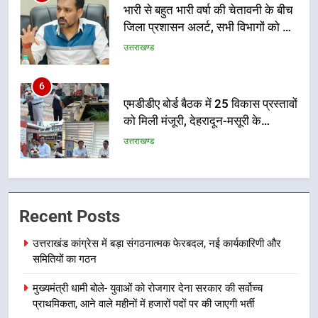
भारी से बहुत भारी वर्षा की चेतावनी के बीच
जिला प्रशासन अलर्ट, सभी विभागों को हाई
अलर्ट पर रहने के निर्देश
उत्तराखण्ड
6
एमडीडीए बोर्ड बैठक में 25 विकास प्रस्तावों
को मिली मंजूरी, देहरादून-मसूरी के
नियोजित विकास को मिलेगी रफ्तार
उत्तराखण्ड
7
मुख्यमंत्री पुष्कर सिंह धामी के दिशा-निर्देशों
Recent Posts
में पीएम आवास योजना (शहरी) की प्रगति
की हुई समीक्षा
उत्तराखण्ड
उत्तराखंड कांग्रेस में बड़ा संगठनात्मक फेरबदल, नई कार्यकारिणी और
समितियों का गठन
8
मुख्यमंत्री धामी बोले- युवाओं को रोजगार देना सरकार की सर्वोच्च
बैरागीवाला हत्याकांड के फरार चल रहे
प्राथमिकता, आने वाले महीनों में हजारों पदों पर की जाएगी भर्ती
अभियुक्त को दून पुलिस ने हरिद्वार से किया