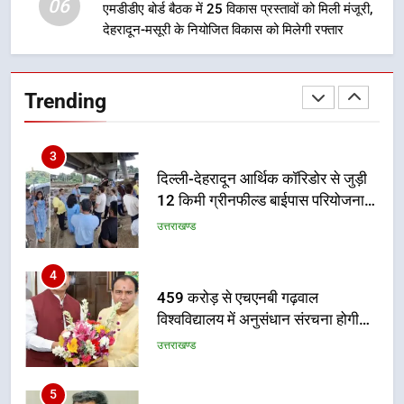
06
एमडीडीए बोर्ड बैठक में 25 विकास प्रस्तावों को मिली मंजूरी,
देहरादून-मसूरी के नियोजित विकास को मिलेगी रफ्तार
2
मुख्यमंत्री धामी बोले- युवाओं को रोजगार
देना सरकार की सर्वोच्च प्राथमिकता, आने
Trending
वाले महीनों में हजारों पदों पर की जाएगी
उत्तराखण्ड
भर्ती
3
दिल्ली-देहरादून आर्थिक कॉरिडोर से जुड़ी
12 किमी ग्रीनफील्ड बाईपास परियोजना
का डीएम ने किया निरीक्षण; समयबद्ध एवं
उत्तराखण्ड
गुणवत्तापूर्ण निर्माण सुनिश्चित करने के
निर्देश, सुरक्षा मानकों से कोई समझौता
4
नहींः डीएम
459 करोड़ से एचएनबी गढ़वाल
विश्वविद्यालय में अनुसंधान संरचना होगी
सुदृढ
उत्तराखण्ड
5