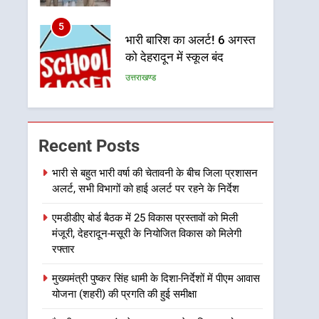
5
भारी बारिश का अलर्ट! 6 अगस्त
को देहरादून में स्कूल बंद
उत्तराखण्ड
6
मुख्यमंत्री धामी की सुरक्षा
प्राथमिकता: सीसीटीवी, ड्रोन
Recent Posts
और स्वास्थ्य सेवाओं के बीच
उत्तराखण्ड
शिवभक्तों के लिए बनाया सुरक्षित
भारी से बहुत भारी वर्षा की चेतावनी के बीच जिला प्रशासन
अलर्ट, सभी विभागों को हाई अलर्ट पर रहने के निर्देश
कांवड़ मार्ग
7
एसआईआर प्रक्रिया की
एमडीडीए बोर्ड बैठक में 25 विकास प्रस्तावों को मिली
निगरानी के लिए प्रदेश कांग्रेस
मंजूरी, देहरादून-मसूरी के नियोजित विकास को मिलेगी
मुख्यालय में कंट्रोल रूम का
उत्तराखण्ड
रफ्तार
शुभारंभ
8
मुख्यमंत्री पुष्कर सिंह धामी के दिशा-निर्देशों में पीएम आवास
सड़क सुरक्षा पर डीएम का सख्त
योजना (शहरी) की प्रगति की हुई समीक्षा
एक्शन, ब्लैक स्पॉट होंगे सुरक्षित,
हर माह होगी प्रगति समीक्षा