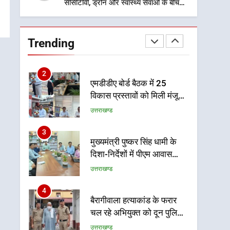
सीसीटीवी, ड्रोन और स्वास्थ्य सेवाओं के बीच
शिवभक्तों के लिए बनाया सुरक्षित कांवड़ मार्ग
1
भारी से बहुत भारी वर्षा की
चेतावनी के बीच जिला प्रशासन
Trending
अलर्ट, सभी विभागों को हाई अलर्ट
उत्तराखण्ड
पर रहने के निर्देश
2
एमडीडीए बोर्ड बैठक में 25
विकास प्रस्तावों को मिली मंजूरी,
देहरादून-मसूरी के नियोजित
उत्तराखण्ड
विकास को मिलेगी रफ्तार
3
मुख्यमंत्री पुष्कर सिंह धामी के
दिशा-निर्देशों में पीएम आवास
योजना (शहरी) की प्रगति की हुई
उत्तराखण्ड
समीक्षा
4
बैरागीवाला हत्याकांड के फरार
चल रहे अभियुक्त को दून पुलिस
ने हरिद्वार से किया गिरफ्तार
उत्तराखण्ड