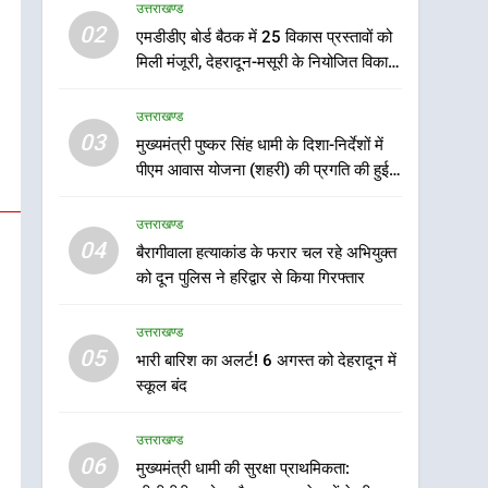
उत्तराखण्ड
5
02
एमडीडीए बोर्ड बैठक में 25 विकास प्रस्तावों को
भारी बारिश का अलर्ट! 6 अगस्त
मिली मंजूरी, देहरादून-मसूरी के नियोजित विकास
को देहरादून में स्कूल बंद
को मिलेगी रफ्तार
उत्तराखण्ड
उत्तराखण्ड
03
मुख्यमंत्री पुष्कर सिंह धामी के दिशा-निर्देशों में
6
मुख्यमंत्री धामी की सुरक्षा
पीएम आवास योजना (शहरी) की प्रगति की हुई
प्राथमिकता: सीसीटीवी, ड्रोन
समीक्षा
और स्वास्थ्य सेवाओं के बीच
उत्तराखण्ड
उत्तराखण्ड
शिवभक्तों के लिए बनाया सुरक्षित
04
बैरागीवाला हत्याकांड के फरार चल रहे अभियुक्त
कांवड़ मार्ग
7
को दून पुलिस ने हरिद्वार से किया गिरफ्तार
एसआईआर प्रक्रिया की
निगरानी के लिए प्रदेश कांग्रेस
उत्तराखण्ड
मुख्यालय में कंट्रोल रूम का
उत्तराखण्ड
05
भारी बारिश का अलर्ट! 6 अगस्त को देहरादून में
शुभारंभ
स्कूल बंद
8
सड़क सुरक्षा पर डीएम का सख्त
उत्तराखण्ड
एक्शन, ब्लैक स्पॉट होंगे सुरक्षित,
06
हर माह होगी प्रगति समीक्षा
मुख्यमंत्री धामी की सुरक्षा प्राथमिकता:
उत्तराखण्ड