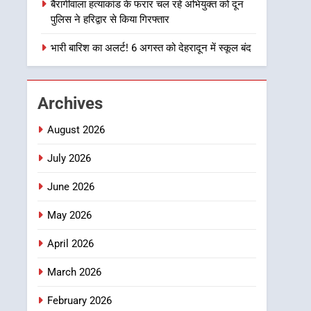
उत्तराखण्ड
बैरागीवाला हत्याकांड के फरार चल रहे अभियुक्त को दून
पुलिस ने हरिद्वार से किया गिरफ्तार
1
भारी से बहुत भारी वर्षा की
भारी बारिश का अलर्ट! 6 अगस्त को देहरादून में स्कूल बंद
चेतावनी के बीच जिला प्रशासन
अलर्ट, सभी विभागों को हाई अलर्ट
उत्तराखण्ड
पर रहने के निर्देश
Archives
2
एमडीडीए बोर्ड बैठक में 25
August 2026
विकास प्रस्तावों को मिली मंजूरी,
देहरादून-मसूरी के नियोजित
July 2026
उत्तराखण्ड
विकास को मिलेगी रफ्तार
June 2026
3
मुख्यमंत्री पुष्कर सिंह धामी के
May 2026
दिशा-निर्देशों में पीएम आवास
योजना (शहरी) की प्रगति की हुई
उत्तराखण्ड
April 2026
समीक्षा
4
March 2026
बैरागीवाला हत्याकांड के फरार
चल रहे अभियुक्त को दून पुलिस
February 2026