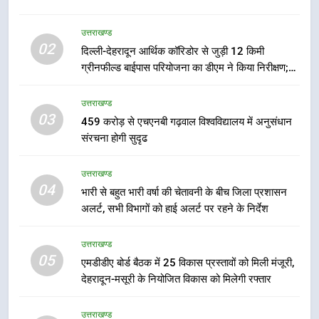
6
उत्तराखण्ड
02
मुख्यमंत्री पुष्कर सिंह धामी के दिशा-निर्देशों
दिल्ली-देहरादून आर्थिक कॉरिडोर से जुड़ी 12 किमी
में पीएम आवास योजना (शहरी) की प्रगति
ग्रीनफील्ड बाईपास परियोजना का डीएम ने किया निरीक्षण;
की हुई समीक्षा
समयबद्ध एवं गुणवत्तापूर्ण निर्माण सुनिश्चित करने के निर्देश,
उत्तराखण्ड
सुरक्षा मानकों से कोई समझौता नहींः डीएम
उत्तराखण्ड
03
459 करोड़ से एचएनबी गढ़वाल विश्वविद्यालय में अनुसंधान
7
संरचना होगी सुदृढ
बैरागीवाला हत्याकांड के फरार चल रहे
अभियुक्त को दून पुलिस ने हरिद्वार से किया
उत्तराखण्ड
गिरफ्तार
उत्तराखण्ड
04
भारी से बहुत भारी वर्षा की चेतावनी के बीच जिला प्रशासन
अलर्ट, सभी विभागों को हाई अलर्ट पर रहने के निर्देश
8
भारी बारिश का अलर्ट! 6 अगस्त को
उत्तराखण्ड
देहरादून में स्कूल बंद
05
एमडीडीए बोर्ड बैठक में 25 विकास प्रस्तावों को मिली मंजूरी,
उत्तराखण्ड
देहरादून-मसूरी के नियोजित विकास को मिलेगी रफ्तार
1
उत्तराखण्ड