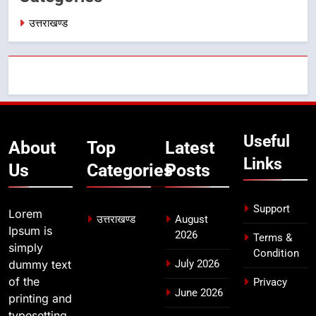
उत्तराखण्ड
7
बैरागीवाला हत्याकांड के फरार चल रहे
अभियुक्त को दून पुलिस ने हरिद्वार से किया
गिरफ्तार
उत्तराखण्ड
8
Useful
About
Top
Latest
भारी बारिश का अलर्ट! 6 अगस्त को
Links
देहरादून में स्कूल बंद
Us
Categories
Posts
उत्तराखण्ड
Support
Lorem
उत्तराखण्ड
August
Ipsum is
2026
Terms &
simply
Condition
dummy text
July 2026
of the
Privacy
June 2026
printing and
typesetting