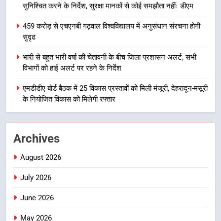
सुनिश्चित करने के निर्देश, सुरक्षा मानकों से कोई समझौता नहींः डीएम
8
भारी बारिश का अलर्ट! 6 अगस्त को
459 करोड़ से एचएनबी गढ़वाल विश्वविद्यालय में अनुसंधान संरचना होगी
देहरादून में स्कूल बंद
सुदृढ
उत्तराखण्ड
भारी से बहुत भारी वर्षा की चेतावनी के बीच जिला प्रशासन अलर्ट, सभी
विभागों को हाई अलर्ट पर रहने के निर्देश
1
मुख्यमंत्री धामी बोले- युवाओं को रोजगार
एमडीडीए बोर्ड बैठक में 25 विकास प्रस्तावों को मिली मंजूरी, देहरादून-मसूरी
के नियोजित विकास को मिलेगी रफ्तार
देना सरकार की सर्वोच्च प्राथमिकता, आने
वाले महीनों में हजारों पदों पर की जाएगी
उत्तराखण्ड
भर्ती
Archives
2
दिल्ली-देहरादून आर्थिक कॉरिडोर से जुड़ी
August 2026
12 किमी ग्रीनफील्ड बाईपास परियोजना
का डीएम ने किया निरीक्षण; समयबद्ध एवं
July 2026
उत्तराखण्ड
गुणवत्तापूर्ण निर्माण सुनिश्चित करने के
June 2026
निर्देश, सुरक्षा मानकों से कोई समझौता
3
नहींः डीएम
459 करोड़ से एचएनबी गढ़वाल
May 2026