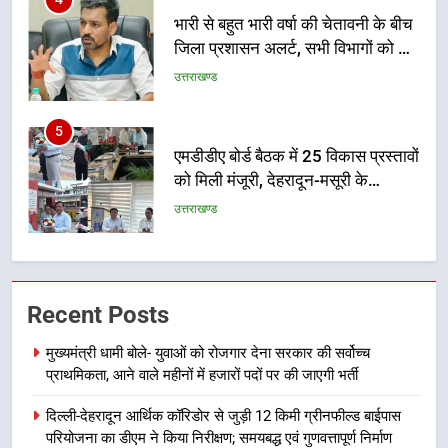
अलर्ट पर रहने के निर्देश
उत्तराखण्ड
5
एमडीडीए बोर्ड बैठक में 25 विकास प्रस्तावों
को मिली मंजूरी, देहरादून-मसूरी के
नियोजित विकास को मिलेगी रफ्तार
उत्तराखण्ड
6
मुख्यमंत्री पुष्कर सिंह धामी के दिशा-निर्देशों
में पीएम आवास योजना (शहरी) की प्रगति
की हुई समीक्षा
उत्तराखण्ड
Recent Posts
7
मुख्यमंत्री धामी बोले- युवाओं को रोजगार देना सरकार की सर्वोच्च
बैरागीवाला हत्याकांड के फरार चल रहे
प्राथमिकता, आने वाले महीनों में हजारों पदों पर की जाएगी भर्ती
अभियुक्त को दून पुलिस ने हरिद्वार से किया
गिरफ्तार
उत्तराखण्ड
दिल्ली-देहरादून आर्थिक कॉरिडोर से जुड़ी 12 किमी ग्रीनफील्ड बाईपास
परियोजना का डीएम ने किया निरीक्षण; समयबद्ध एवं गुणवत्तापूर्ण निर्माण