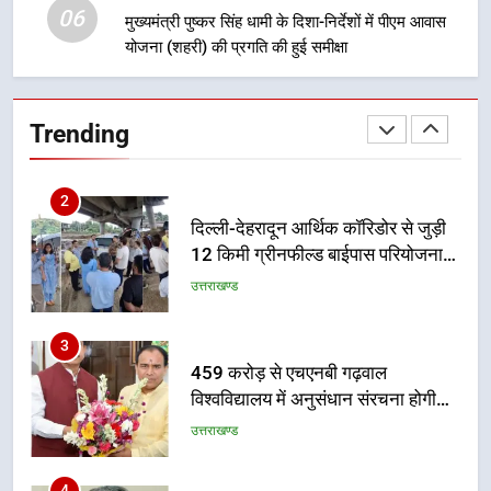
06
मुख्यमंत्री धामी बोले- युवाओं को रोजगार
मुख्यमंत्री पुष्कर सिंह धामी के दिशा-निर्देशों में पीएम आवास
देना सरकार की सर्वोच्च प्राथमिकता, आने
योजना (शहरी) की प्रगति की हुई समीक्षा
वाले महीनों में हजारों पदों पर की जाएगी
उत्तराखण्ड
भर्ती
Trending
2
दिल्ली-देहरादून आर्थिक कॉरिडोर से जुड़ी
12 किमी ग्रीनफील्ड बाईपास परियोजना
का डीएम ने किया निरीक्षण; समयबद्ध एवं
उत्तराखण्ड
गुणवत्तापूर्ण निर्माण सुनिश्चित करने के
निर्देश, सुरक्षा मानकों से कोई समझौता
3
नहींः डीएम
459 करोड़ से एचएनबी गढ़वाल
विश्वविद्यालय में अनुसंधान संरचना होगी
सुदृढ
उत्तराखण्ड
4
भारी से बहुत भारी वर्षा की चेतावनी के बीच
जिला प्रशासन अलर्ट, सभी विभागों को हाई