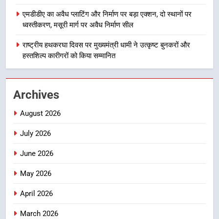
निर्देश, सुरक्षा मानकों से कोई समझौता
1
नहींः डीएम
एमडीडीए का अवैध प्लाटिंग और निर्माण पर बड़ा एक्शन, दो स्थानों पर
खेल महाकुंभ 2026ः 01 सितंबर से सजेगा
ध्वस्तीकरण, मसूरी मार्ग पर अवैध निर्माण सील
मुख्यमंत्री चौम्पियनशिप ट्रॉफी का मंच,
न्याय पंचायत से राज्य स्तर तक होगा
राष्ट्रीय हथकरघा दिवस पर मुख्यमंत्री धामी ने उत्कृष्ट बुनकरों और
उत्तराखण्ड
प्रतिभा का प्रदर्शन
हस्तशिल्प कारीगरों को किया सम्मानित
2
सार्वजनिक स्थान पर जुआ खेलने वाले
Archives
अभियुक्तों को पुलिस ने किया गिरफ्तार
उत्तराखण्ड
August 2026
July 2026
3
जनकल्याण, रोजगार, शिक्षा, श्रमिक हित
June 2026
और आधारभूत विकास को नई गति : धामी
कैबिनेट के ऐतिहासिक फैसले
May 2026
उत्तराखण्ड
April 2026
4
एमडीडीए का अवैध प्लाटिंग और निर्माण पर
March 2026