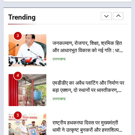
सार्वजनिक स्थान पर जुआ खेलने वाले
अभियुक्तों को पुलिस ने किया गिरफ्तार
Trending
उत्तराखण्ड
3
जनकल्याण, रोजगार, शिक्षा, श्रमिक हित
और आधारभूत विकास को नई गति : धामी
कैबिनेट के ऐतिहासिक फैसले
उत्तराखण्ड
4
एमडीडीए का अवैध प्लाटिंग और निर्माण पर
बड़ा एक्शन, दो स्थानों पर ध्वस्तीकरण,
मसूरी मार्ग पर अवैध निर्माण सील
उत्तराखण्ड
5
राष्ट्रीय हथकरघा दिवस पर मुख्यमंत्री
धामी ने उत्कृष्ट बुनकरों और हस्तशिल्प