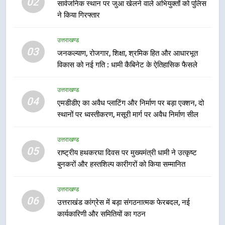
02
सार्वजनिक स्थान पर जुआ खेलने वाले अभियुक्तों को पुलिस
ने किया गिरफ्तार
7
मुख्यमंत्री धामी बोले- युवाओं को रोजगार
उत्तराखण्ड
देना सरकार की सर्वोच्च प्राथमिकता, आने
03
जनकल्याण, रोजगार, शिक्षा, श्रमिक हित और आधारभूत
वाले महीनों में हजारों पदों पर की जाएगी
उत्तराखण्ड
विकास को नई गति : धामी कैबिनेट के ऐतिहासिक फैसले
भर्ती
8
उत्तराखण्ड
दिल्ली-देहरादून आर्थिक कॉरिडोर से जुड़ी
04
एमडीडीए का अवैध प्लाटिंग और निर्माण पर बड़ा एक्शन, दो
12 किमी ग्रीनफील्ड बाईपास परियोजना
स्थानों पर ध्वस्तीकरण, मसूरी मार्ग पर अवैध निर्माण सील
का डीएम ने किया निरीक्षण; समयबद्ध एवं
उत्तराखण्ड
गुणवत्तापूर्ण निर्माण सुनिश्चित करने के
उत्तराखण्ड
निर्देश, सुरक्षा मानकों से कोई समझौता
05
1
राष्ट्रीय हथकरघा दिवस पर मुख्यमंत्री धामी ने उत्कृष्ट
नहींः डीएम
बुनकरों और हस्तशिल्प कारीगरों को किया सम्मानित
खेल महाकुंभ 2026ः 01 सितंबर से सजेगा
मुख्यमंत्री चौम्पियनशिप ट्रॉफी का मंच,
न्याय पंचायत से राज्य स्तर तक होगा
उत्तराखण्ड
उत्तराखण्ड
06
प्रतिभा का प्रदर्शन
उत्तराखंड कांग्रेस में बड़ा संगठनात्मक फेरबदल, नई
कार्यकारिणी और समितियों का गठन
2