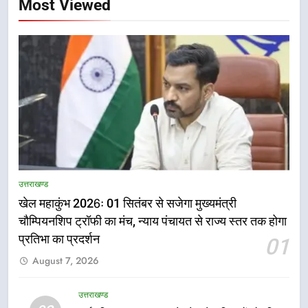
Most Viewed
5
राष्ट्रीय हथकरघा दिवस पर मुख्यमंत्री
उत्तराखण्ड
धामी ने उत्कृष्ट बुनकरों और हस्तशिल्प
खेल महाकुंभ 2026ः 01 सितंबर से सजेगा मुख्यमंत्री
कारीगरों को किया सम्मानित
उत्तराखण्ड
चौम्पियनशिप ट्रॉफी का मंच, न्याय पंचायत से राज्य स्तर तक होगा
प्रतिभा का प्रदर्शन
01
6
August 7, 2026
उत्तराखंड कांग्रेस में बड़ा संगठनात्मक
फेरबदल, नई कार्यकारिणी और समितियों
का गठन
उत्तराखण्ड
उत्तराखण्ड