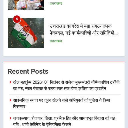
कारीगरों को किया सम्मानित
उत्तराखण्ड
6
उत्तराखंड कांग्रेस में बड़ा संगठनात्मक
फेरबदल, नई कार्यकारिणी और समितियों
का गठन
उत्तराखण्ड
7
मुख्यमंत्री धामी बोले- युवाओं को रोजगार
Recent Posts
देना सरकार की सर्वोच्च प्राथमिकता, आने
वाले महीनों में हजारों पदों पर की जाएगी
उत्तराखण्ड
खेल महाकुंभ 2026ः 01 सितंबर से सजेगा मुख्यमंत्री चौम्पियनशिप ट्रॉफी
भर्ती
का मंच, न्याय पंचायत से राज्य स्तर तक होगा प्रतिभा का प्रदर्शन
8
सार्वजनिक स्थान पर जुआ खेलने वाले अभियुक्तों को पुलिस ने किया
दिल्ली-देहरादून आर्थिक कॉरिडोर से जुड़ी
गिरफ्तार
12 किमी ग्रीनफील्ड बाईपास परियोजना
का डीएम ने किया निरीक्षण; समयबद्ध एवं
उत्तराखण्ड
जनकल्याण, रोजगार, शिक्षा, श्रमिक हित और आधारभूत विकास को नई
गुणवत्तापूर्ण निर्माण सुनिश्चित करने के
गति : धामी कैबिनेट के ऐतिहासिक फैसले