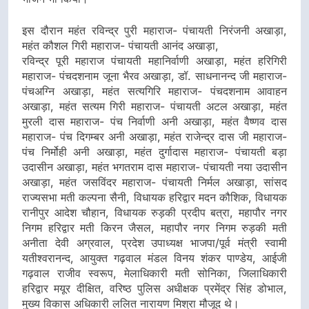
इस दौरान महंत रविन्द्र पुरी महाराज- पंचायती निरंजनी अखाड़ा,
महंत कौशल गिरी महाराज- पंचायती आनंद अखाड़ा,
रविन्द्र पूरी महाराज पंचायती महानिर्वाणी अखाड़ा, महंत हरिगिरी
महाराज- पंचदशनाम जूना भैरव अखाड़ा, डॉ. साधनानन्द जी महाराज-
पंचअग्नि अखाड़ा, महंत सत्यगिरि महाराज- पंचदशनाम आवाहन
अखाड़ा, महंत सत्यम गिरी महाराज- पंचायती अटल अखाड़ा, महंत
मुरली दास महाराज- पंच निर्वाणी अनी अखाड़ा, महंत वैष्णव दास
महाराज- पंच दिगम्बर अनी अखाड़ा, महंत राजेन्द्र दास जी महाराज-
पंच निर्मोही अनी अखाड़ा, महंत दुर्गादास महाराज- पंचायती बड़ा
उदासीन अखाड़ा, महंत भगतराम दास महाराज- पंचायती नया उदासीन
अखाड़ा, महंत जसविंदर महाराज- पंचायती निर्मल अखाड़ा, सांसद
राज्यसभा मती कल्पना सैनी, विधायक हरिद्वार मदन कौशिक, विधायक
रानीपुर आदेश चौहान, विधायक रुड़की प्रदीप बत्रा, महापौर नगर
निगम हरिद्वार मती किरन जैसल, महापौर नगर निगम रुड़की मती
अनीता देवी अग्रवाल, प्रदेश उपाध्यक्ष भाजपा/पूर्व मंत्री स्वामी
यतीश्वरानन्द, आयुक्त गढ़वाल मंडल विनय शंकर पाण्डेय, आईजी
गढ़वाल राजीव स्वरूप, मेलाधिकारी मती सोनिका, जिलाधिकारी
हरिद्वार मयूर दीक्षित, वरिष्ठ पुलिस अधीक्षक प्रमेंद्र सिंह डोभाल,
मुख्य विकास अधिकारी ललित नारायण मिश्रा मौजूद थे।