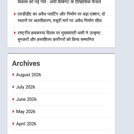
विकास को नई गति : धामी कैबिनेट के ऐतिहासिक फैसले
से जुड़ी 12 किमी ग्रीनफील्ड
बाईपास परियोजना का डीएम ने
उत्तराखण्ड
एमडीडीए का अवैध प्लाटिंग और निर्माण पर बड़ा एक्शन, दो
किया निरीक्षण; समयबद्ध एवं
स्थानों पर ध्वस्तीकरण, मसूरी मार्ग पर अवैध निर्माण सील
गुणवत्तापूर्ण निर्माण सुनिश्चित करने
1
खेल महाकुंभ 2026ः 01 सितंबर
राष्ट्रीय हथकरघा दिवस पर मुख्यमंत्री धामी ने उत्कृष्ट
के निर्देश, सुरक्षा मानकों से कोई
से सजेगा मुख्यमंत्री चौम्पियनशिप
बुनकरों और हस्तशिल्प कारीगरों को किया सम्मानित
समझौता नहींः डीएम
ट्रॉफी का मंच, न्याय पंचायत से
उत्तराखण्ड
राज्य स्तर तक होगा प्रतिभा का
प्रदर्शन
2
Archives
सार्वजनिक स्थान पर जुआ खेलने
वाले अभियुक्तों को पुलिस ने किया
August 2026
गिरफ्तार
उत्तराखण्ड
July 2026
3
June 2026
जनकल्याण, रोजगार, शिक्षा,
श्रमिक हित और आधारभूत विकास
May 2026
को नई गति : धामी कैबिनेट के
उत्तराखण्ड
ऐतिहासिक फैसले
April 2026
4
एमडीडीए का अवैध प्लाटिंग और