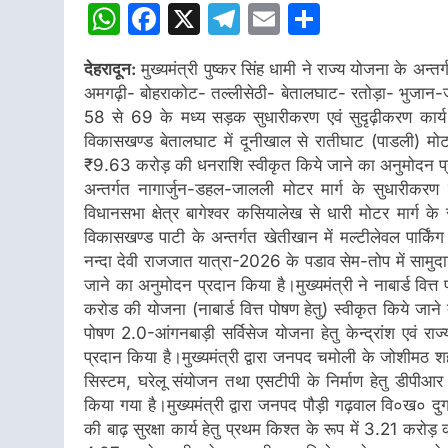
WhatsApp
Facebook
X
Telegram
Email
Share
देहरादून:
मुख्यमंत्री पुष्कर सिंह धामी ने राज्य योजना के अन्
अमगढ़ी- बोहराकोट- तल्लीसेठी- बेतालघाट- रतोड़ा- भुजान-जैना
58 से 69 के मध्य सड़क सुधारीकरण एवं सुदृढ़ीकरण कार्य 
विकासखण्ड बेतालघाट में दूनीखाल से रातीघाट (पाडली) मोटर मा
₹9.63 करोड़ की धनराशि स्वीकृत किये जाने का अनुमोदन प्रदान 
अन्तर्गत नागार्जुन-डहल-जालली मोटर मार्ग के सुधारीकरण
विधानसभा क्षेत्र बागेश्वर कसियालेख से धारी मोटर मार्ग 
विकासखण्ड पाटी के अन्तर्गत खेतीखान में मल्टीलेवल पार्कि
नन्दा देवी राजजात यात्रा-2026 के पडाव सेम-तोप में सामुदा
जाने का अनुमोदन प्रदान किया है।मुख्यमंत्री ने नाबार्ड वित्
करोड की योजना (नाबार्ड वित्त पोषण हेतु) स्वीकृत किये जाने
पोषण 2.0-आंगनबाड़ी सर्विसेज योजना हेतु केन्द्रांश एवं 
प्रदान किया है।मुख्यमंत्री द्वारा जनपद चमोली के जोशीमठ
सिस्टम, घरेलू संयोजन तथा एसटीपी के निर्माण हेतु डीपी
किया गया है।मुख्यमंत्री द्वारा जनपद पौड़ी गढ़वाल वि०ख० दुगड्
की बाढ़ सुरक्षा कार्य हेतु प्रथम किश्त के रूप में 3.21 करोड़