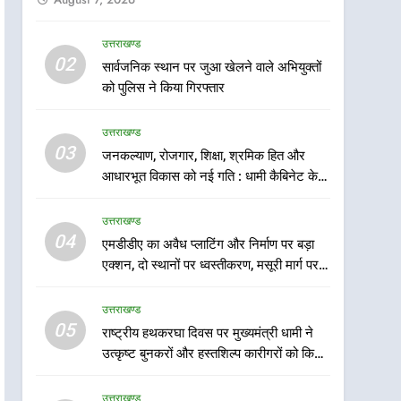
उत्तराखण्ड
5
02
सार्वजनिक स्थान पर जुआ खेलने वाले अभियुक्तों
राष्ट्रीय हथकरघा दिवस पर
को पुलिस ने किया गिरफ्तार
मुख्यमंत्री धामी ने उत्कृष्ट बुनकरों
और हस्तशिल्प कारीगरों को किया
उत्तराखण्ड
उत्तराखण्ड
सम्मानित
03
जनकल्याण, रोजगार, शिक्षा, श्रमिक हित और
6
उत्तराखंड कांग्रेस में बड़ा
आधारभूत विकास को नई गति : धामी कैबिनेट के
संगठनात्मक फेरबदल, नई
ऐतिहासिक फैसले
कार्यकारिणी और समितियों का
उत्तराखण्ड
उत्तराखण्ड
गठन
04
एमडीडीए का अवैध प्लाटिंग और निर्माण पर बड़ा
7
एक्शन, दो स्थानों पर ध्वस्तीकरण, मसूरी मार्ग पर
मुख्यमंत्री धामी बोले- युवाओं को
अवैध निर्माण सील
रोजगार देना सरकार की सर्वोच्च
उत्तराखण्ड
प्राथमिकता, आने वाले महीनों में
उत्तराखण्ड
05
राष्ट्रीय हथकरघा दिवस पर मुख्यमंत्री धामी ने
हजारों पदों पर की जाएगी भर्ती
उत्कृष्ट बुनकरों और हस्तशिल्प कारीगरों को किया
8
सम्मानित
दिल्ली-देहरादून आर्थिक कॉरिडोर
उत्तराखण्ड
से जुड़ी 12 किमी ग्रीनफील्ड