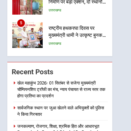
निर्माण पर बड़ा एक्शन, दो स्थानों
पर ध्वस्तीकरण, मसूरी मार्ग पर
उत्तराखण्ड
अवैध निर्माण सील
5
राष्ट्रीय हथकरघा दिवस पर
मुख्यमंत्री धामी ने उत्कृष्ट बुनकरों
और हस्तशिल्प कारीगरों को किया
उत्तराखण्ड
सम्मानित
6
उत्तराखंड कांग्रेस में बड़ा
संगठनात्मक फेरबदल, नई
Recent Posts
कार्यकारिणी और समितियों का
उत्तराखण्ड
गठन
खेल महाकुंभ 2026ः 01 सितंबर से सजेगा मुख्यमंत्री
चौम्पियनशिप ट्रॉफी का मंच, न्याय पंचायत से राज्य स्तर तक
7
मुख्यमंत्री धामी बोले- युवाओं को
होगा प्रतिभा का प्रदर्शन
रोजगार देना सरकार की सर्वोच्च
सार्वजनिक स्थान पर जुआ खेलने वाले अभियुक्तों को पुलिस
प्राथमिकता, आने वाले महीनों में
उत्तराखण्ड
ने किया गिरफ्तार
हजारों पदों पर की जाएगी भर्ती
8
जनकल्याण, रोजगार, शिक्षा, श्रमिक हित और आधारभूत
दिल्ली-देहरादून आर्थिक कॉरिडोर