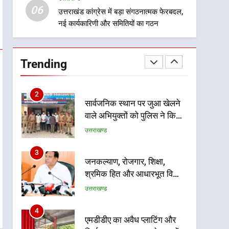
06
बाईपास परियोजना का डीएम ने
उत्तराखंड कांग्रेस में बड़ा संगठनात्मक फेरबदल,
उत्तराखण्ड
नई कार्यकारिणी और समितियों का गठन
किया निरीक्षण; समयबद्ध एवं
गुणवत्तापूर्ण निर्माण सुनिश्चित करने
1
खेल महाकुंभ 2026ः 01 सितंबर
के निर्देश, सुरक्षा मानकों से कोई
से सजेगा मुख्यमंत्री चौम्पियनशिप
समझौता नहींः डीएम
Trending
ट्रॉफी का मंच, न्याय पंचायत से
उत्तराखण्ड
राज्य स्तर तक होगा प्रतिभा का
प्रदर्शन
2
सार्वजनिक स्थान पर जुआ खेलने
वाले अभियुक्तों को पुलिस ने किया
गिरफ्तार
उत्तराखण्ड
3
जनकल्याण, रोजगार, शिक्षा,
श्रमिक हित और आधारभूत विकास
को नई गति : धामी कैबिनेट के
उत्तराखण्ड
ऐतिहासिक फैसले
4
एमडीडीए का अवैध प्लाटिंग और