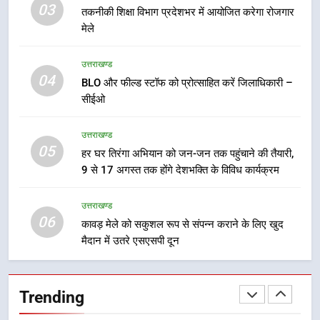
03
तकनीकी शिक्षा विभाग प्रदेशभर में आयोजित करेगा रोजगार
7
मेले
मुख्यमंत्री ने तीलू रौतेली एवं आंगनबाड़ी
कार्यकत्री पुरस्कार से मातृशक्ति को किया
उत्तराखण्ड
सम्मानित
उत्तराखण्ड
04
BLO और फील्ड स्टॉफ को प्रोत्साहित करें जिलाधिकारी –
सीईओ
8
उत्तराखण्ड
खेल महाकुंभ 2026ः 01 सितंबर से सजेगा
05
मुख्यमंत्री चौम्पियनशिप ट्रॉफी का मंच,
हर घर तिरंगा अभियान को जन-जन तक पहुंचाने की तैयारी,
न्याय पंचायत से राज्य स्तर तक होगा
9 से 17 अगस्त तक होंगे देशभक्ति के विविध कार्यक्रम
उत्तराखण्ड
प्रतिभा का प्रदर्शन
उत्तराखण्ड
1
06
कावड़ मेले को सकुशल रूप से संपन्न कराने के लिए खुद
विशेष स्वच्छता अभियान में डीएम एवं सचिव
मैदान में उतरे एसएसपी दून
विधिक सेवा प्राधिकरण ने किया प्रतिभाग,
100 से अधिक लोग बने इस अभियान का
उत्तराखण्ड
हिस्सा
Trending
2