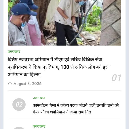
उत्तराखण्ड
विशेष स्वच्छता अभियान में डीएम एवं सचिव विधिक सेवा
5
प्राधिकरण ने किया प्रतिभाग, 100 से अधिक लोग बने इस
हर घर तिरंगा अभियान को जन-जन तक
अभियान का हिस्सा
01
पहुंचाने की तैयारी, 9 से 17 अगस्त तक
August 8, 2026
होंगे देशभक्ति के विविध कार्यक्रम
उत्तराखण्ड
उत्तराखण्ड
6
02
कॉमनवेल्थ गेम्स में कांस्य पदक जीतने वाली उन्नति शर्मा को
कावड़ मेले को सकुशल रूप से संपन्न कराने
मेयर सौरभ थपलियाल ने किया सम्मानित
के लिए खुद मैदान में उतरे एसएसपी दून
उत्तराखण्ड
उत्तराखण्ड