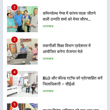
कॉमनवेल्थ गेम्स में कांस्य पदक जीतने
वाली उन्नति शर्मा को मेयर सौरभ
थपलियाल ने किया सम्मानित
उत्तराखण्ड
3
तकनीकी शिक्षा विभाग प्रदेशभर में
आयोजित करेगा रोजगार मेले
उत्तराखण्ड
4
BLO और फील्ड स्टॉफ को प्रोत्साहित करें
जिलाधिकारी – सीईओ
उत्तराखण्ड
5
हर घर तिरंगा अभियान को जन-जन तक
पहुंचाने की तैयारी, 9 से 17 अगस्त तक