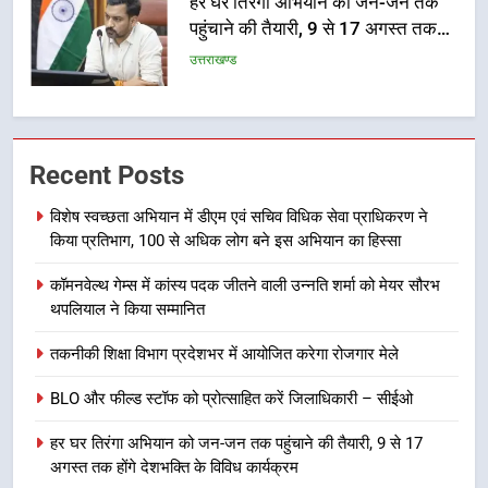
होंगे देशभक्ति के विविध कार्यक्रम
उत्तराखण्ड
6
कावड़ मेले को सकुशल रूप से संपन्न कराने
के लिए खुद मैदान में उतरे एसएसपी दून
उत्तराखण्ड
Recent Posts
7
विशेष स्वच्छता अभियान में डीएम एवं सचिव विधिक सेवा प्राधिकरण ने
मुख्यमंत्री ने तीलू रौतेली एवं आंगनबाड़ी
किया प्रतिभाग, 100 से अधिक लोग बने इस अभियान का हिस्सा
कार्यकत्री पुरस्कार से मातृशक्ति को किया
कॉमनवेल्थ गेम्स में कांस्य पदक जीतने वाली उन्नति शर्मा को मेयर सौरभ
सम्मानित
उत्तराखण्ड
थपलियाल ने किया सम्मानित
8
तकनीकी शिक्षा विभाग प्रदेशभर में आयोजित करेगा रोजगार मेले
खेल महाकुंभ 2026ः 01 सितंबर से सजेगा
BLO और फील्ड स्टॉफ को प्रोत्साहित करें जिलाधिकारी – सीईओ
मुख्यमंत्री चौम्पियनशिप ट्रॉफी का मंच,
न्याय पंचायत से राज्य स्तर तक होगा
उत्तराखण्ड
हर घर तिरंगा अभियान को जन-जन तक पहुंचाने की तैयारी, 9 से 17
प्रतिभा का प्रदर्शन
अगस्त तक होंगे देशभक्ति के विविध कार्यक्रम