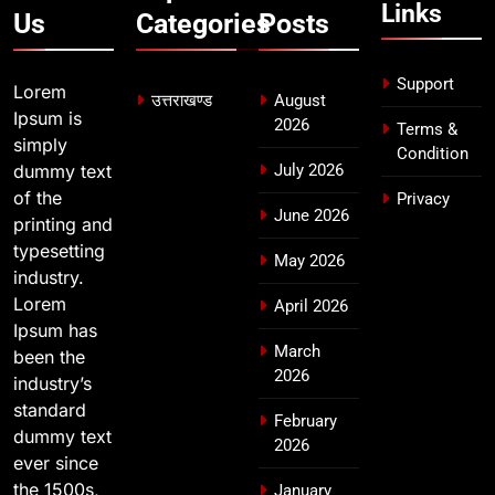
Links
Us
Categories
Posts
8
खेल महाकुंभ 2026ः 01 सितंबर से सजेगा
Support
Lorem
मुख्यमंत्री चौम्पियनशिप ट्रॉफी का मंच,
उत्तराखण्ड
August
Ipsum is
न्याय पंचायत से राज्य स्तर तक होगा
2026
उत्तराखण्ड
Terms &
simply
प्रतिभा का प्रदर्शन
Condition
dummy text
July 2026
of the
Privacy
June 2026
printing and
typesetting
May 2026
industry.
Lorem
April 2026
Ipsum has
March
been the
2026
industry’s
standard
February
dummy text
2026
ever since
the 1500s,
January