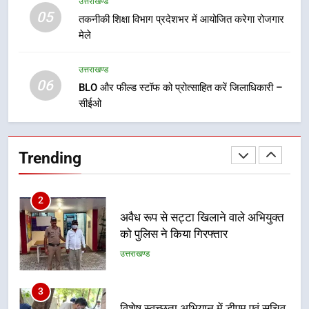
उत्तराखण्ड
के लिए खुद मैदान में उतरे एसएसपी दून
05
तकनीकी शिक्षा विभाग प्रदेशभर में आयोजित करेगा रोजगार
उत्तराखण्ड
मेले
1
उत्तराखण्ड
मुख्यमंत्री ने हर घर तिरंगा यात्रा
06
BLO और फील्ड स्टॉफ को प्रोत्साहित करें जिलाधिकारी –
कार्यक्रम में किया प्रतिभाग, प्रदेशवासियों
सीईओ
से स्वतंत्रता दिवस पर अपने घरों में तिरंगा
उत्तराखण्ड
फहराने का किया आवाह्न
2
Trending
अवैध रूप से सट्टा खिलाने वाले अभियुक्त
को पुलिस ने किया गिरफ्तार
उत्तराखण्ड
3
विशेष स्वच्छता अभियान में डीएम एवं सचिव
विधिक सेवा प्राधिकरण ने किया प्रतिभाग,
100 से अधिक लोग बने इस अभियान का
उत्तराखण्ड