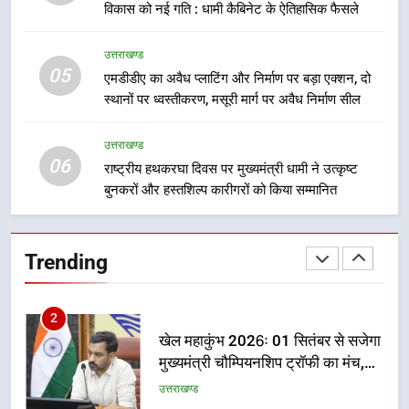
फेरबदल, नई कार्यकारिणी और समितियों
विकास को नई गति : धामी कैबिनेट के ऐतिहासिक फैसले
का गठन
उत्तराखण्ड
उत्तराखण्ड
05
8
एमडीडीए का अवैध प्लाटिंग और निर्माण पर बड़ा एक्शन, दो
स्थानों पर ध्वस्तीकरण, मसूरी मार्ग पर अवैध निर्माण सील
मुख्यमंत्री धामी बोले- युवाओं को रोजगार
देना सरकार की सर्वोच्च प्राथमिकता, आने
वाले महीनों में हजारों पदों पर की जाएगी
उत्तराखण्ड
उत्तराखण्ड
06
भर्ती
राष्ट्रीय हथकरघा दिवस पर मुख्यमंत्री धामी ने उत्कृष्ट
बुनकरों और हस्तशिल्प कारीगरों को किया सम्मानित
1
मुख्यमंत्री ने तीलू रौतेली एवं आंगनबाड़ी
कार्यकत्री पुरस्कार से मातृशक्ति को किया
Trending
सम्मानित
उत्तराखण्ड
2
खेल महाकुंभ 2026ः 01 सितंबर से सजेगा
मुख्यमंत्री चौम्पियनशिप ट्रॉफी का मंच,
न्याय पंचायत से राज्य स्तर तक होगा
उत्तराखण्ड
प्रतिभा का प्रदर्शन