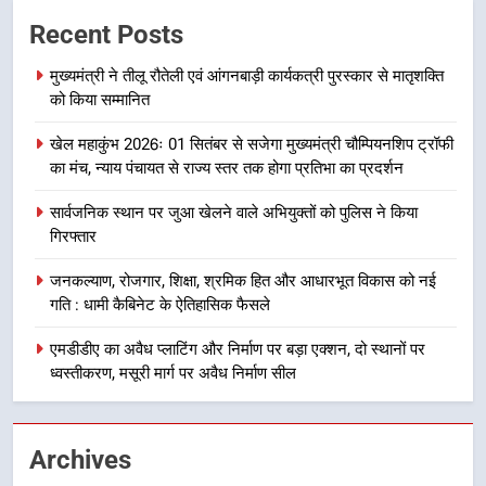
राष्ट्रीय हथकरघा दिवस पर मुख्यमंत्री
Recent Posts
धामी ने उत्कृष्ट बुनकरों और हस्तशिल्प
कारीगरों को किया सम्मानित
उत्तराखण्ड
मुख्यमंत्री ने तीलू रौतेली एवं आंगनबाड़ी कार्यकत्री पुरस्कार से मातृशक्ति
को किया सम्मानित
7
खेल महाकुंभ 2026ः 01 सितंबर से सजेगा मुख्यमंत्री चौम्पियनशिप ट्रॉफी
उत्तराखंड कांग्रेस में बड़ा संगठनात्मक
का मंच, न्याय पंचायत से राज्य स्तर तक होगा प्रतिभा का प्रदर्शन
फेरबदल, नई कार्यकारिणी और समितियों
का गठन
उत्तराखण्ड
सार्वजनिक स्थान पर जुआ खेलने वाले अभियुक्तों को पुलिस ने किया
गिरफ्तार
8
जनकल्याण, रोजगार, शिक्षा, श्रमिक हित और आधारभूत विकास को नई
मुख्यमंत्री धामी बोले- युवाओं को रोजगार
गति : धामी कैबिनेट के ऐतिहासिक फैसले
देना सरकार की सर्वोच्च प्राथमिकता, आने
वाले महीनों में हजारों पदों पर की जाएगी
एमडीडीए का अवैध प्लाटिंग और निर्माण पर बड़ा एक्शन, दो स्थानों पर
उत्तराखण्ड
भर्ती
ध्वस्तीकरण, मसूरी मार्ग पर अवैध निर्माण सील
1
मुख्यमंत्री ने तीलू रौतेली एवं आंगनबाड़ी
Archives
कार्यकत्री पुरस्कार से मातृशक्ति को किया