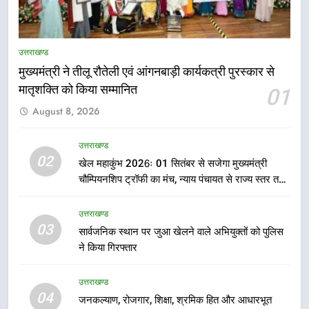
उत्तराखण्ड
मुख्यमंत्री ने तीलू रौतेली एवं आंगनबाड़ी कार्यकत्री पुरस्कार से
मातृशक्ति को किया सम्मानित
01
5
August 8, 2026
एमडीडीए का अवैध प्लाटिंग और निर्माण पर
बड़ा एक्शन, दो स्थानों पर ध्वस्तीकरण,
मसूरी मार्ग पर अवैध निर्माण सील
उत्तराखण्ड
उत्तराखण्ड
02
खेल महाकुंभ 2026ः 01 सितंबर से सजेगा मुख्यमंत्री
चौम्पियनशिप ट्रॉफी का मंच, न्याय पंचायत से राज्य स्तर तक
6
होगा प्रतिभा का प्रदर्शन
राष्ट्रीय हथकरघा दिवस पर मुख्यमंत्री
उत्तराखण्ड
धामी ने उत्कृष्ट बुनकरों और हस्तशिल्प
03
सार्वजनिक स्थान पर जुआ खेलने वाले अभियुक्तों को पुलिस
कारीगरों को किया सम्मानित
उत्तराखण्ड
ने किया गिरफ्तार
7
उत्तराखण्ड
उत्तराखंड कांग्रेस में बड़ा संगठनात्मक
04
जनकल्याण, रोजगार, शिक्षा, श्रमिक हित और आधारभूत