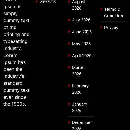
देना सरकार की सर्वोच्च प्राथमिकता, आने
उत्तराखण्ड
August
Ipsum is
2026
वाले महीनों में हजारों पदों पर की जाएगी
Terms &
उत्तराखण्ड
simply
भर्ती
Condition
dummy text
July 2026
of the
Privacy
June 2026
printing and
typesetting
May 2026
industry.
Lorem
April 2026
Ipsum has
March
been the
2026
industry’s
standard
February
dummy text
2026
ever since
the 1500s,
January
2026
December
2025