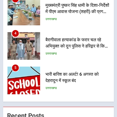
बैरागीवाला हत्याकांड के फरार चल रहे
अभियुक्त को दून पुलिस ने हरिद्वार से किया
गिरफ्तार
उत्तराखण्ड
5
भारी बारिश का अलर्ट! 6 अगस्त को
देहरादून में स्कूल बंद
उत्तराखण्ड
6
मुख्यमंत्री धामी की सुरक्षा प्राथमिकता:
सीसीटीवी, ड्रोन और स्वास्थ्य सेवाओं के
बीच शिवभक्तों के लिए बनाया सुरक्षित
उत्तराखण्ड
कांवड़ मार्ग
7
एसआईआर प्रक्रिया की निगरानी के लिए
Recent Posts
प्रदेश कांग्रेस मुख्यालय में कंट्रोल रूम