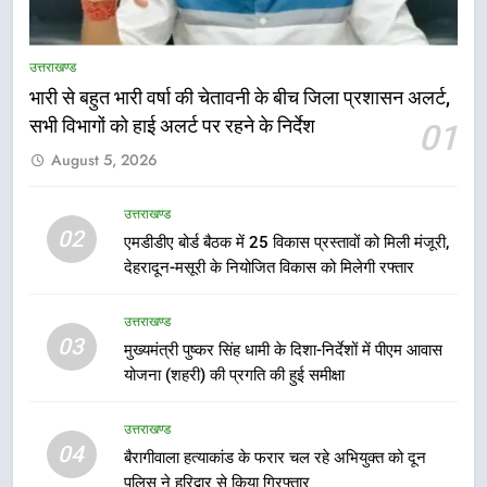
देहरादून में स्कूल बंद
उत्तराखण्ड
उत्तराखण्ड
भारी से बहुत भारी वर्षा की चेतावनी के बीच जिला प्रशासन अलर्ट,
6
सभी विभागों को हाई अलर्ट पर रहने के निर्देश
01
मुख्यमंत्री धामी की सुरक्षा प्राथमिकता:
August 5, 2026
सीसीटीवी, ड्रोन और स्वास्थ्य सेवाओं के
बीच शिवभक्तों के लिए बनाया सुरक्षित
उत्तराखण्ड
कांवड़ मार्ग
उत्तराखण्ड
02
एमडीडीए बोर्ड बैठक में 25 विकास प्रस्तावों को मिली मंजूरी,
7
देहरादून-मसूरी के नियोजित विकास को मिलेगी रफ्तार
एसआईआर प्रक्रिया की निगरानी के लिए
प्रदेश कांग्रेस मुख्यालय में कंट्रोल रूम
उत्तराखण्ड
का शुभारंभ
उत्तराखण्ड
03
मुख्यमंत्री पुष्कर सिंह धामी के दिशा-निर्देशों में पीएम आवास
योजना (शहरी) की प्रगति की हुई समीक्षा
8
सड़क सुरक्षा पर डीएम का सख्त एक्शन,
उत्तराखण्ड
ब्लैक स्पॉट होंगे सुरक्षित, हर माह होगी
04
बैरागीवाला हत्याकांड के फरार चल रहे अभियुक्त को दून
प्रगति समीक्षा
उत्तराखण्ड
पुलिस ने हरिद्वार से किया गिरफ्तार