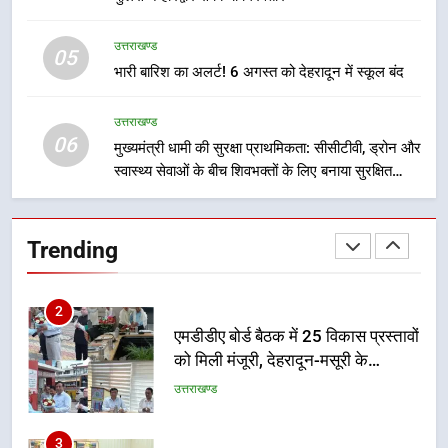
उत्तराखण्ड
1
05
भारी बारिश का अलर्ट! 6 अगस्त को देहरादून में स्कूल बंद
भारी से बहुत भारी वर्षा की चेतावनी के बीच
जिला प्रशासन अलर्ट, सभी विभागों को हाई
अलर्ट पर रहने के निर्देश
उत्तराखण्ड
उत्तराखण्ड
06
मुख्यमंत्री धामी की सुरक्षा प्राथमिकता: सीसीटीवी, ड्रोन और
स्वास्थ्य सेवाओं के बीच शिवभक्तों के लिए बनाया सुरक्षित
2
कांवड़ मार्ग
एमडीडीए बोर्ड बैठक में 25 विकास प्रस्तावों
को मिली मंजूरी, देहरादून-मसूरी के
Trending
नियोजित विकास को मिलेगी रफ्तार
उत्तराखण्ड
3
मुख्यमंत्री पुष्कर सिंह धामी के दिशा-निर्देशों
में पीएम आवास योजना (शहरी) की प्रगति
की हुई समीक्षा
उत्तराखण्ड
4