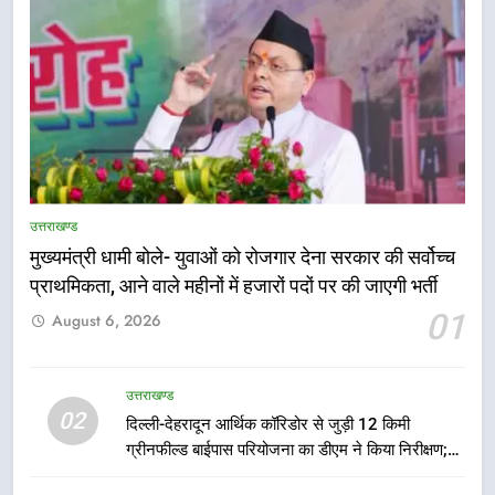
5
एमडीडीए बोर्ड बैठक में 25 विकास प्रस्तावों
को मिली मंजूरी, देहरादून-मसूरी के
उत्तराखण्ड
नियोजित विकास को मिलेगी रफ्तार
मुख्यमंत्री धामी बोले- युवाओं को रोजगार देना सरकार की सर्वोच्च
उत्तराखण्ड
प्राथमिकता, आने वाले महीनों में हजारों पदों पर की जाएगी भर्ती
01
6
August 6, 2026
मुख्यमंत्री पुष्कर सिंह धामी के दिशा-निर्देशों
में पीएम आवास योजना (शहरी) की प्रगति
उत्तराखण्ड
की हुई समीक्षा
उत्तराखण्ड
02
दिल्ली-देहरादून आर्थिक कॉरिडोर से जुड़ी 12 किमी
ग्रीनफील्ड बाईपास परियोजना का डीएम ने किया निरीक्षण;
7
समयबद्ध एवं गुणवत्तापूर्ण निर्माण सुनिश्चित करने के निर्देश,
बैरागीवाला हत्याकांड के फरार चल रहे