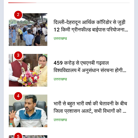
गुणवत्तापूर्ण निर्माण सुनिश्चित करने के
निर्देश, सुरक्षा मानकों से कोई समझौता
3
नहींः डीएम
459 करोड़ से एचएनबी गढ़वाल
विश्वविद्यालय में अनुसंधान संरचना होगी
सुदृढ
उत्तराखण्ड
4
भारी से बहुत भारी वर्षा की चेतावनी के बीच
जिला प्रशासन अलर्ट, सभी विभागों को हाई
अलर्ट पर रहने के निर्देश
उत्तराखण्ड
5
एमडीडीए बोर्ड बैठक में 25 विकास प्रस्तावों
को मिली मंजूरी, देहरादून-मसूरी के
नियोजित विकास को मिलेगी रफ्तार
उत्तराखण्ड
6