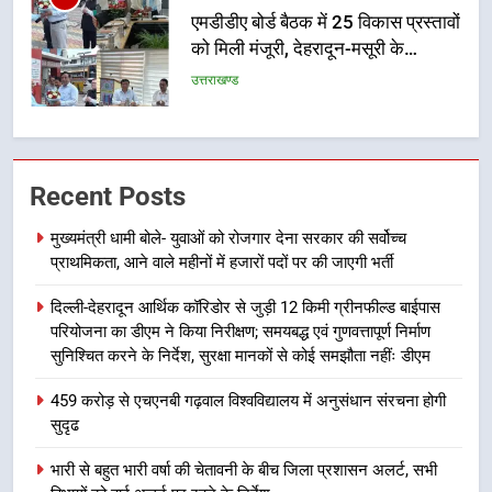
मुख्यमंत्री पुष्कर सिंह धामी के दिशा-निर्देशों
में पीएम आवास योजना (शहरी) की प्रगति
की हुई समीक्षा
उत्तराखण्ड
7
बैरागीवाला हत्याकांड के फरार चल रहे
Recent Posts
अभियुक्त को दून पुलिस ने हरिद्वार से किया
गिरफ्तार
उत्तराखण्ड
मुख्यमंत्री धामी बोले- युवाओं को रोजगार देना सरकार की सर्वोच्च
प्राथमिकता, आने वाले महीनों में हजारों पदों पर की जाएगी भर्ती
8
दिल्ली-देहरादून आर्थिक कॉरिडोर से जुड़ी 12 किमी ग्रीनफील्ड बाईपास
भारी बारिश का अलर्ट! 6 अगस्त को
परियोजना का डीएम ने किया निरीक्षण; समयबद्ध एवं गुणवत्तापूर्ण निर्माण
देहरादून में स्कूल बंद
सुनिश्चित करने के निर्देश, सुरक्षा मानकों से कोई समझौता नहींः डीएम
उत्तराखण्ड
459 करोड़ से एचएनबी गढ़वाल विश्वविद्यालय में अनुसंधान संरचना होगी
सुदृढ
1
मुख्यमंत्री धामी बोले- युवाओं को रोजगार
भारी से बहुत भारी वर्षा की चेतावनी के बीच जिला प्रशासन अलर्ट, सभी
देना सरकार की सर्वोच्च प्राथमिकता, आने