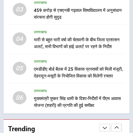
सुरक्षा मानकों से कोई समझौता नहींः डीएम
उत्तराखण्ड
अभियुक्त को दून पुलिस ने हरिद्वार से किया
03
459 करोड़ से एचएनबी गढ़वाल विश्वविद्यालय में अनुसंधान
गिरफ्तार
उत्तराखण्ड
संरचना होगी सुदृढ
8
उत्तराखण्ड
04
भारी बारिश का अलर्ट! 6 अगस्त को
भारी से बहुत भारी वर्षा की चेतावनी के बीच जिला प्रशासन
देहरादून में स्कूल बंद
अलर्ट, सभी विभागों को हाई अलर्ट पर रहने के निर्देश
उत्तराखण्ड
उत्तराखण्ड
05
एमडीडीए बोर्ड बैठक में 25 विकास प्रस्तावों को मिली मंजूरी,
1
देहरादून-मसूरी के नियोजित विकास को मिलेगी रफ्तार
मुख्यमंत्री धामी बोले- युवाओं को रोजगार
देना सरकार की सर्वोच्च प्राथमिकता, आने
उत्तराखण्ड
वाले महीनों में हजारों पदों पर की जाएगी
उत्तराखण्ड
06
मुख्यमंत्री पुष्कर सिंह धामी के दिशा-निर्देशों में पीएम आवास
भर्ती
योजना (शहरी) की प्रगति की हुई समीक्षा
2
दिल्ली-देहरादून आर्थिक कॉरिडोर से जुड़ी
12 किमी ग्रीनफील्ड बाईपास परियोजना
Trending
का डीएम ने किया निरीक्षण; समयबद्ध एवं
उत्तराखण्ड