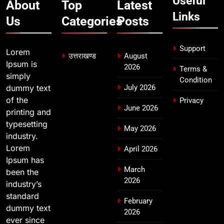
Useful
का डीएम ने किया निरीक्षण; समयबद्ध एवं
About
Top
Latest
उत्तराखण्ड
गुणवत्तापूर्ण निर्माण सुनिश्चित करने के
Links
Us
Categories
Posts
निर्देश, सुरक्षा मानकों से कोई समझौता
नहींः डीएम
Support
Lorem
उत्तराखण्ड
August
Ipsum is
2026
Terms &
simply
Condition
dummy text
July 2026
of the
Privacy
June 2026
printing and
typesetting
May 2026
industry.
Lorem
April 2026
Ipsum has
March
been the
2026
industry’s
standard
February
dummy text
2026
ever since