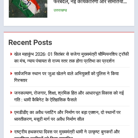
फेरबदल, नई कार्यकारिणी और समितियों
का गठन
उत्तराखण्ड
7
मुख्यमंत्री धामी बोले- युवाओं को रोजगार
Recent Posts
देना सरकार की सर्वोच्च प्राथमिकता, आने
वाले महीनों में हजारों पदों पर की जाएगी
उत्तराखण्ड
खेल महाकुंभ 2026ः 01 सितंबर से सजेगा मुख्यमंत्री चौम्पियनशिप ट्रॉफी
भर्ती
का मंच, न्याय पंचायत से राज्य स्तर तक होगा प्रतिभा का प्रदर्शन
8
सार्वजनिक स्थान पर जुआ खेलने वाले अभियुक्तों को पुलिस ने किया
दिल्ली-देहरादून आर्थिक कॉरिडोर से जुड़ी
गिरफ्तार
12 किमी ग्रीनफील्ड बाईपास परियोजना
का डीएम ने किया निरीक्षण; समयबद्ध एवं
उत्तराखण्ड
जनकल्याण, रोजगार, शिक्षा, श्रमिक हित और आधारभूत विकास को नई
गुणवत्तापूर्ण निर्माण सुनिश्चित करने के
गति : धामी कैबिनेट के ऐतिहासिक फैसले
निर्देश, सुरक्षा मानकों से कोई समझौता
1
नहींः डीएम
एमडीडीए का अवैध प्लाटिंग और निर्माण पर बड़ा एक्शन, दो स्थानों पर
खेल महाकुंभ 2026ः 01 सितंबर से सजेगा
ध्वस्तीकरण, मसूरी मार्ग पर अवैध निर्माण सील
मुख्यमंत्री चौम्पियनशिप ट्रॉफी का मंच,
न्याय पंचायत से राज्य स्तर तक होगा
राष्ट्रीय हथकरघा दिवस पर मुख्यमंत्री धामी ने उत्कृष्ट बुनकरों और
उत्तराखण्ड
प्रतिभा का प्रदर्शन