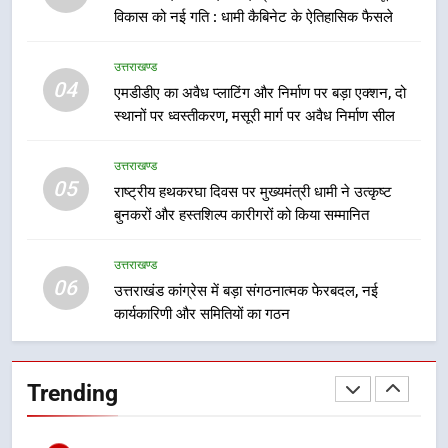
उत्तराखण्ड
विकास को नई गति : धामी कैबिनेट के ऐतिहासिक फैसले
भर्ती
8
उत्तराखण्ड
दिल्ली-देहरादून आर्थिक कॉरिडोर से जुड़ी
04
एमडीडीए का अवैध प्लाटिंग और निर्माण पर बड़ा एक्शन, दो
12 किमी ग्रीनफील्ड बाईपास परियोजना
स्थानों पर ध्वस्तीकरण, मसूरी मार्ग पर अवैध निर्माण सील
का डीएम ने किया निरीक्षण; समयबद्ध एवं
उत्तराखण्ड
गुणवत्तापूर्ण निर्माण सुनिश्चित करने के
उत्तराखण्ड
निर्देश, सुरक्षा मानकों से कोई समझौता
05
1
राष्ट्रीय हथकरघा दिवस पर मुख्यमंत्री धामी ने उत्कृष्ट
नहींः डीएम
बुनकरों और हस्तशिल्प कारीगरों को किया सम्मानित
खेल महाकुंभ 2026ः 01 सितंबर से सजेगा
मुख्यमंत्री चौम्पियनशिप ट्रॉफी का मंच,
न्याय पंचायत से राज्य स्तर तक होगा
उत्तराखण्ड
उत्तराखण्ड
06
प्रतिभा का प्रदर्शन
उत्तराखंड कांग्रेस में बड़ा संगठनात्मक फेरबदल, नई
कार्यकारिणी और समितियों का गठन
2
सार्वजनिक स्थान पर जुआ खेलने वाले
अभियुक्तों को पुलिस ने किया गिरफ्तार
Trending
उत्तराखण्ड