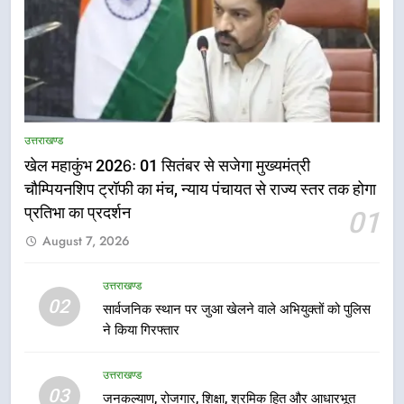
5
राष्ट्रीय हथकरघा दिवस पर मुख्यमंत्री
उत्तराखण्ड
धामी ने उत्कृष्ट बुनकरों और हस्तशिल्प
खेल महाकुंभ 2026ः 01 सितंबर से सजेगा मुख्यमंत्री
कारीगरों को किया सम्मानित
उत्तराखण्ड
चौम्पियनशिप ट्रॉफी का मंच, न्याय पंचायत से राज्य स्तर तक होगा
प्रतिभा का प्रदर्शन
01
6
August 7, 2026
उत्तराखंड कांग्रेस में बड़ा संगठनात्मक
फेरबदल, नई कार्यकारिणी और समितियों
का गठन
उत्तराखण्ड
उत्तराखण्ड
02
सार्वजनिक स्थान पर जुआ खेलने वाले अभियुक्तों को पुलिस
ने किया गिरफ्तार
7
मुख्यमंत्री धामी बोले- युवाओं को रोजगार
उत्तराखण्ड
देना सरकार की सर्वोच्च प्राथमिकता, आने
03
जनकल्याण, रोजगार, शिक्षा, श्रमिक हित और आधारभूत
वाले महीनों में हजारों पदों पर की जाएगी