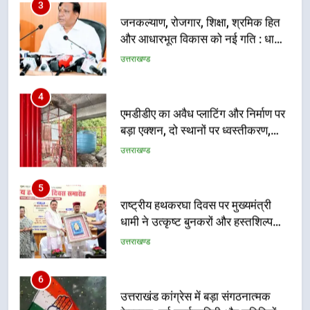
3
जनकल्याण, रोजगार, शिक्षा, श्रमिक हित
और आधारभूत विकास को नई गति : धामी
कैबिनेट के ऐतिहासिक फैसले
उत्तराखण्ड
4
एमडीडीए का अवैध प्लाटिंग और निर्माण पर
बड़ा एक्शन, दो स्थानों पर ध्वस्तीकरण,
मसूरी मार्ग पर अवैध निर्माण सील
उत्तराखण्ड
5
राष्ट्रीय हथकरघा दिवस पर मुख्यमंत्री
धामी ने उत्कृष्ट बुनकरों और हस्तशिल्प
कारीगरों को किया सम्मानित
उत्तराखण्ड
6
उत्तराखंड कांग्रेस में बड़ा संगठनात्मक