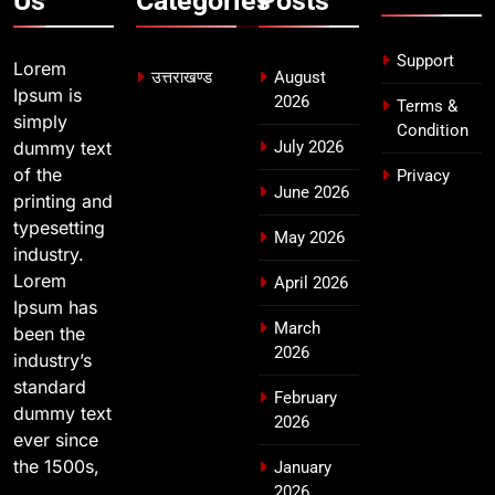
Us
Categories
Posts
8
दिल्ली-देहरादून आर्थिक कॉरिडोर से जुड़ी
Support
Lorem
12 किमी ग्रीनफील्ड बाईपास परियोजना
उत्तराखण्ड
August
Ipsum is
2026
का डीएम ने किया निरीक्षण; समयबद्ध एवं
Terms &
उत्तराखण्ड
simply
गुणवत्तापूर्ण निर्माण सुनिश्चित करने के
Condition
dummy text
July 2026
निर्देश, सुरक्षा मानकों से कोई समझौता
of the
Privacy
नहींः डीएम
June 2026
printing and
typesetting
May 2026
industry.
Lorem
April 2026
Ipsum has
March
been the
2026
industry’s
standard
February
dummy text
2026
ever since
the 1500s,
January
2026