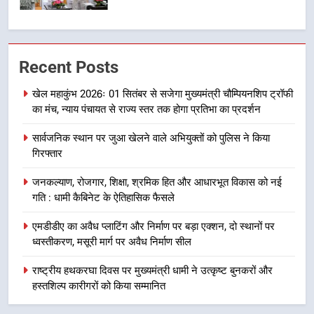
6
उत्तराखंड कांग्रेस में बड़ा संगठनात्मक
Recent Posts
फेरबदल, नई कार्यकारिणी और समितियों
का गठन
उत्तराखण्ड
खेल महाकुंभ 2026ः 01 सितंबर से सजेगा मुख्यमंत्री चौम्पियनशिप ट्रॉफी
का मंच, न्याय पंचायत से राज्य स्तर तक होगा प्रतिभा का प्रदर्शन
7
सार्वजनिक स्थान पर जुआ खेलने वाले अभियुक्तों को पुलिस ने किया
मुख्यमंत्री धामी बोले- युवाओं को रोजगार
गिरफ्तार
देना सरकार की सर्वोच्च प्राथमिकता, आने
वाले महीनों में हजारों पदों पर की जाएगी
उत्तराखण्ड
जनकल्याण, रोजगार, शिक्षा, श्रमिक हित और आधारभूत विकास को नई
भर्ती
गति : धामी कैबिनेट के ऐतिहासिक फैसले
8
एमडीडीए का अवैध प्लाटिंग और निर्माण पर बड़ा एक्शन, दो स्थानों पर
दिल्ली-देहरादून आर्थिक कॉरिडोर से जुड़ी
ध्वस्तीकरण, मसूरी मार्ग पर अवैध निर्माण सील
12 किमी ग्रीनफील्ड बाईपास परियोजना
का डीएम ने किया निरीक्षण; समयबद्ध एवं
राष्ट्रीय हथकरघा दिवस पर मुख्यमंत्री धामी ने उत्कृष्ट बुनकरों और
उत्तराखण्ड
गुणवत्तापूर्ण निर्माण सुनिश्चित करने के
हस्तशिल्प कारीगरों को किया सम्मानित
निर्देश, सुरक्षा मानकों से कोई समझौता
1