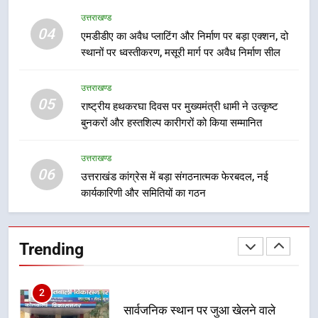
7
उत्तराखण्ड
मुख्यमंत्री धामी बोले- युवाओं को रोजगार
04
एमडीडीए का अवैध प्लाटिंग और निर्माण पर बड़ा एक्शन, दो
देना सरकार की सर्वोच्च प्राथमिकता, आने
स्थानों पर ध्वस्तीकरण, मसूरी मार्ग पर अवैध निर्माण सील
वाले महीनों में हजारों पदों पर की जाएगी
उत्तराखण्ड
भर्ती
उत्तराखण्ड
05
8
राष्ट्रीय हथकरघा दिवस पर मुख्यमंत्री धामी ने उत्कृष्ट
बुनकरों और हस्तशिल्प कारीगरों को किया सम्मानित
दिल्ली-देहरादून आर्थिक कॉरिडोर से जुड़ी
12 किमी ग्रीनफील्ड बाईपास परियोजना
का डीएम ने किया निरीक्षण; समयबद्ध एवं
उत्तराखण्ड
उत्तराखण्ड
06
गुणवत्तापूर्ण निर्माण सुनिश्चित करने के
उत्तराखंड कांग्रेस में बड़ा संगठनात्मक फेरबदल, नई
निर्देश, सुरक्षा मानकों से कोई समझौता
कार्यकारिणी और समितियों का गठन
1
नहींः डीएम
खेल महाकुंभ 2026ः 01 सितंबर से सजेगा
मुख्यमंत्री चौम्पियनशिप ट्रॉफी का मंच,
Trending
न्याय पंचायत से राज्य स्तर तक होगा
उत्तराखण्ड
प्रतिभा का प्रदर्शन
2
सार्वजनिक स्थान पर जुआ खेलने वाले