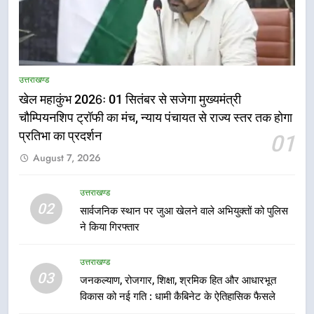
उत्तराखण्ड
खेल महाकुंभ 2026ः 01 सितंबर से सजेगा मुख्यमंत्री
चौम्पियनशिप ट्रॉफी का मंच, न्याय पंचायत से राज्य स्तर तक होगा
प्रतिभा का प्रदर्शन
01
5
August 7, 2026
राष्ट्रीय हथकरघा दिवस पर मुख्यमंत्री
धामी ने उत्कृष्ट बुनकरों और हस्तशिल्प
कारीगरों को किया सम्मानित
उत्तराखण्ड
उत्तराखण्ड
02
सार्वजनिक स्थान पर जुआ खेलने वाले अभियुक्तों को पुलिस
ने किया गिरफ्तार
6
उत्तराखंड कांग्रेस में बड़ा संगठनात्मक
उत्तराखण्ड
फेरबदल, नई कार्यकारिणी और समितियों
03
जनकल्याण, रोजगार, शिक्षा, श्रमिक हित और आधारभूत
का गठन
उत्तराखण्ड
विकास को नई गति : धामी कैबिनेट के ऐतिहासिक फैसले