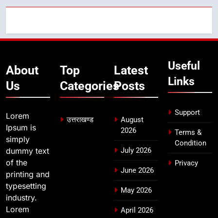
उत्तराखण्ड
7
मुख्यमंत्री ने तीलू रौतेली एवं आंगनबाड़ी
कार्यकत्री पुरस्कार से मातृशक्ति को किया
Useful
सम्मानित
उत्तराखण्ड
About
Top
Latest
Links
Us
Categories
Posts
8
खेल महाकुंभ 2026ः 01 सितंबर से सजेगा
Support
Lorem
मुख्यमंत्री चौम्पियनशिप ट्रॉफी का मंच,
उत्तराखण्ड
August
Ipsum is
न्याय पंचायत से राज्य स्तर तक होगा
2026
उत्तराखण्ड
Terms &
simply
प्रतिभा का प्रदर्शन
Condition
dummy text
July 2026
of the
Privacy
June 2026
printing and
typesetting
May 2026
industry.
Lorem
April 2026