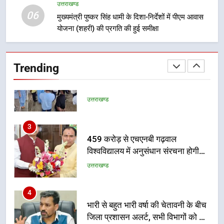
वाले महीनों में हजारों पदों पर की जाएगी
उत्तराखण्ड
उत्तराखण्ड
06
भर्ती
मुख्यमंत्री पुष्कर सिंह धामी के दिशा-निर्देशों में पीएम आवास
योजना (शहरी) की प्रगति की हुई समीक्षा
2
दिल्ली-देहरादून आर्थिक कॉरिडोर से जुड़ी
12 किमी ग्रीनफील्ड बाईपास परियोजना
Trending
का डीएम ने किया निरीक्षण; समयबद्ध एवं
उत्तराखण्ड
गुणवत्तापूर्ण निर्माण सुनिश्चित करने के
निर्देश, सुरक्षा मानकों से कोई समझौता
3
नहींः डीएम
459 करोड़ से एचएनबी गढ़वाल
विश्वविद्यालय में अनुसंधान संरचना होगी
सुदृढ
उत्तराखण्ड
4
भारी से बहुत भारी वर्षा की चेतावनी के बीच
जिला प्रशासन अलर्ट, सभी विभागों को हाई
अलर्ट पर रहने के निर्देश
उत्तराखण्ड