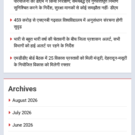
परियोजना का डीएम ने किया निरीक्षण; समयबद्ध एवं गुणवत्तापूर्ण निर्माण
देहरादून में स्कूल बंद
सुनिश्चित करने के निर्देश, सुरक्षा मानकों से कोई समझौता नहींः डीएम
उत्तराखण्ड
459 करोड़ से एचएनबी गढ़वाल विश्वविद्यालय में अनुसंधान संरचना होगी
सुदृढ
1
मुख्यमंत्री धामी बोले- युवाओं को रोजगार
भारी से बहुत भारी वर्षा की चेतावनी के बीच जिला प्रशासन अलर्ट, सभी
देना सरकार की सर्वोच्च प्राथमिकता, आने
विभागों को हाई अलर्ट पर रहने के निर्देश
वाले महीनों में हजारों पदों पर की जाएगी
उत्तराखण्ड
भर्ती
एमडीडीए बोर्ड बैठक में 25 विकास प्रस्तावों को मिली मंजूरी, देहरादून-मसूरी
के नियोजित विकास को मिलेगी रफ्तार
2
दिल्ली-देहरादून आर्थिक कॉरिडोर से जुड़ी
12 किमी ग्रीनफील्ड बाईपास परियोजना
Archives
का डीएम ने किया निरीक्षण; समयबद्ध एवं
उत्तराखण्ड
गुणवत्तापूर्ण निर्माण सुनिश्चित करने के
August 2026
निर्देश, सुरक्षा मानकों से कोई समझौता
3
नहींः डीएम
July 2026
459 करोड़ से एचएनबी गढ़वाल
विश्वविद्यालय में अनुसंधान संरचना होगी
June 2026
सुदृढ
उत्तराखण्ड