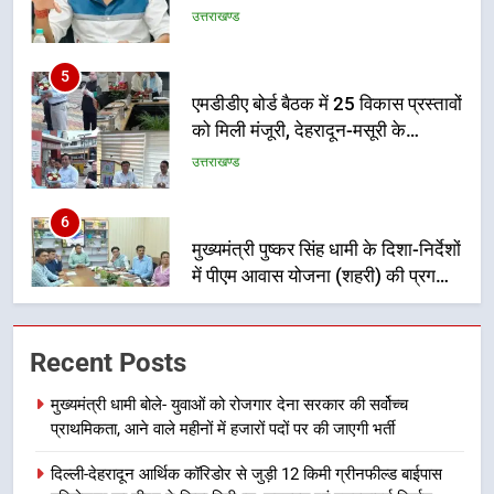
5
एमडीडीए बोर्ड बैठक में 25 विकास प्रस्तावों
को मिली मंजूरी, देहरादून-मसूरी के
नियोजित विकास को मिलेगी रफ्तार
उत्तराखण्ड
6
मुख्यमंत्री पुष्कर सिंह धामी के दिशा-निर्देशों
में पीएम आवास योजना (शहरी) की प्रगति
की हुई समीक्षा
उत्तराखण्ड
7
बैरागीवाला हत्याकांड के फरार चल रहे
Recent Posts
अभियुक्त को दून पुलिस ने हरिद्वार से किया
गिरफ्तार
उत्तराखण्ड
मुख्यमंत्री धामी बोले- युवाओं को रोजगार देना सरकार की सर्वोच्च
प्राथमिकता, आने वाले महीनों में हजारों पदों पर की जाएगी भर्ती
8
दिल्ली-देहरादून आर्थिक कॉरिडोर से जुड़ी 12 किमी ग्रीनफील्ड बाईपास
भारी बारिश का अलर्ट! 6 अगस्त को