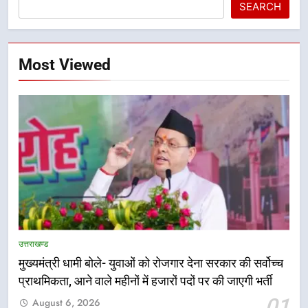
SEARCH
Most Viewed
5
एमडीडीए बोर्ड बैठक में 25 विकास प्रस्तावों
को मिली मंजूरी, देहरादून-मसूरी के
उत्तराखण्ड
नियोजित विकास को मिलेगी रफ्तार
उत्तराखण्ड
मुख्यमंत्री धामी बोले- युवाओं को रोजगार देना सरकार की सर्वोच्च
प्राथमिकता, आने वाले महीनों में हजारों पदों पर की जाएगी भर्ती
6
01
August 6, 2026