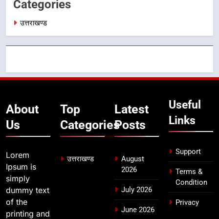
Categories
बैरागीवाला हत्याकांड के फरार चल रहे
अभियुक्त को दून पुलिस ने हरिद्वार से किया
उत्तराखण्ड
गिरफ्तार
उत्तराखण्ड
8
भारी बारिश का अलर्ट! 6 अगस्त को
देहरादून में स्कूल बंद
उत्तराखण्ड
Useful
About
Top
Latest
Links
Us
Categories
Posts
Support
Lorem
उत्तराखण्ड
August
Ipsum is
2026
Terms &
simply
Condition
dummy text
July 2026
of the
Privacy
June 2026
printing and