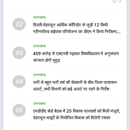
मुख्यमंत्री पुष्कर सिंह धामी के दिशा-निर्देशों
में पीएम आवास योजना (शहरी) की प्रगति
की हुई समीक्षा
उत्तराखण्ड
उत्तराखण्ड
02
दिल्ली-देहरादून आर्थिक कॉरिडोर से जुड़ी 12 किमी
ग्रीनफील्ड बाईपास परियोजना का डीएम ने किया निरीक्षण;
7
समयबद्ध एवं गुणवत्तापूर्ण निर्माण सुनिश्चित करने के निर्देश,
बैरागीवाला हत्याकांड के फरार चल रहे
सुरक्षा मानकों से कोई समझौता नहींः डीएम
उत्तराखण्ड
अभियुक्त को दून पुलिस ने हरिद्वार से किया
03
459 करोड़ से एचएनबी गढ़वाल विश्वविद्यालय में अनुसंधान
गिरफ्तार
उत्तराखण्ड
संरचना होगी सुदृढ
8
उत्तराखण्ड
भारी बारिश का अलर्ट! 6 अगस्त को
04
भारी से बहुत भारी वर्षा की चेतावनी के बीच जिला प्रशासन
देहरादून में स्कूल बंद
अलर्ट, सभी विभागों को हाई अलर्ट पर रहने के निर्देश
उत्तराखण्ड
उत्तराखण्ड
05
1
एमडीडीए बोर्ड बैठक में 25 विकास प्रस्तावों को मिली मंजूरी,
देहरादून-मसूरी के नियोजित विकास को मिलेगी रफ्तार
मुख्यमंत्री धामी बोले- युवाओं को रोजगार
देना सरकार की सर्वोच्च प्राथमिकता, आने