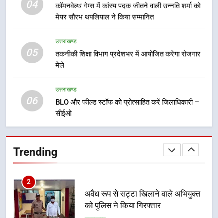
04
कॉमनवेल्थ गेम्स में कांस्य पदक जीतने वाली उन्नति शर्मा को
मेयर सौरभ थपलियाल ने किया सम्मानित
8
कावड़ मेले को सकुशल रूप से संपन्न कराने
उत्तराखण्ड
के लिए खुद मैदान में उतरे एसएसपी दून
05
तकनीकी शिक्षा विभाग प्रदेशभर में आयोजित करेगा रोजगार
उत्तराखण्ड
मेले
1
उत्तराखण्ड
06
मुख्यमंत्री ने हर घर तिरंगा यात्रा
BLO और फील्ड स्टॉफ को प्रोत्साहित करें जिलाधिकारी –
कार्यक्रम में किया प्रतिभाग, प्रदेशवासियों
सीईओ
से स्वतंत्रता दिवस पर अपने घरों में तिरंगा
उत्तराखण्ड
फहराने का किया आवाह्न
Trending
2
अवैध रूप से सट्टा खिलाने वाले अभियुक्त
को पुलिस ने किया गिरफ्तार
उत्तराखण्ड
3