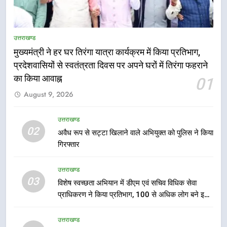
उत्तराखण्ड
मुख्यमंत्री ने हर घर तिरंगा यात्रा कार्यक्रम में किया प्रतिभाग,
5
तकनीकी शिक्षा विभाग प्रदेशभर में
प्रदेशवासियों से स्वतंत्रता दिवस पर अपने घरों में तिरंगा फहराने
आयोजित करेगा रोजगार मेले
का किया आवाह्न
01
उत्तराखण्ड
August 9, 2026
6
उत्तराखण्ड
02
BLO और फील्ड स्टॉफ को प्रोत्साहित करें
अवैध रूप से सट्टा खिलाने वाले अभियुक्त को पुलिस ने किया
जिलाधिकारी – सीईओ
गिरफ्तार
उत्तराखण्ड
उत्तराखण्ड
03
विशेष स्वच्छता अभियान में डीएम एवं सचिव विधिक सेवा
7
प्राधिकरण ने किया प्रतिभाग, 100 से अधिक लोग बने इस
हर घर तिरंगा अभियान को जन-जन तक
अभियान का हिस्सा
पहुंचाने की तैयारी, 9 से 17 अगस्त तक
उत्तराखण्ड
होंगे देशभक्ति के विविध कार्यक्रम
उत्तराखण्ड