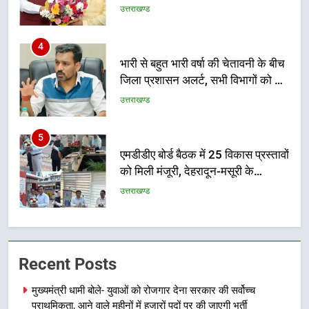
4
भारी से बहुत भारी वर्षा की चेतावनी के बीच
जिला प्रशासन अलर्ट, सभी विभागों को हाई
अलर्ट पर रहने के निर्देश
उत्तराखण्ड
5
एमडीडीए बोर्ड बैठक में 25 विकास प्रस्तावों
को मिली मंजूरी, देहरादून-मसूरी के
नियोजित विकास को मिलेगी रफ्तार
उत्तराखण्ड
6
मुख्यमंत्री पुष्कर सिंह धामी के दिशा-निर्देशों
में पीएम आवास योजना (शहरी) की प्रगति
की हुई समीक्षा
उत्तराखण्ड
Recent Posts
7
मुख्यमंत्री धामी बोले- युवाओं को रोजगार देना सरकार की सर्वोच्च
बैरागीवाला हत्याकांड के फरार चल रहे
प्राथमिकता, आने वाले महीनों में हजारों पदों पर की जाएगी भर्ती