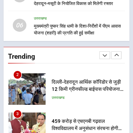
देहरादून-मसूरी के नियोजित विकास को मिलेगी रफ्तार
उत्तराखण्ड
उत्तराखण्ड
1
06
मुख्यमंत्री पुष्कर सिंह धामी के दिशा-निर्देशों में पीएम आवास
मुख्यमंत्री धामी बोले- युवाओं को रोजगार
योजना (शहरी) की प्रगति की हुई समीक्षा
देना सरकार की सर्वोच्च प्राथमिकता, आने
वाले महीनों में हजारों पदों पर की जाएगी
उत्तराखण्ड
भर्ती
Trending
2
दिल्ली-देहरादून आर्थिक कॉरिडोर से जुड़ी
12 किमी ग्रीनफील्ड बाईपास परियोजना
का डीएम ने किया निरीक्षण; समयबद्ध एवं
उत्तराखण्ड
गुणवत्तापूर्ण निर्माण सुनिश्चित करने के
निर्देश, सुरक्षा मानकों से कोई समझौता
3
नहींः डीएम
459 करोड़ से एचएनबी गढ़वाल
विश्वविद्यालय में अनुसंधान संरचना होगी
सुदृढ
उत्तराखण्ड