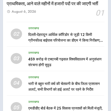
प्राथमिकता, आने वाले महीनों में हजारों पदों पर की जाएगी भर्ती
एमडीडीए बोर्ड बैठक में 25 विकास प्रस्तावों
को मिली मंजूरी, देहरादून-मसूरी के
01
August 6, 2026
नियोजित विकास को मिलेगी रफ्तार
उत्तराखण्ड
उत्तराखण्ड
6
02
दिल्ली-देहरादून आर्थिक कॉरिडोर से जुड़ी 12 किमी
मुख्यमंत्री पुष्कर सिंह धामी के दिशा-निर्देशों
ग्रीनफील्ड बाईपास परियोजना का डीएम ने किया निरीक्षण;
में पीएम आवास योजना (शहरी) की प्रगति
समयबद्ध एवं गुणवत्तापूर्ण निर्माण सुनिश्चित करने के निर्देश,
की हुई समीक्षा
उत्तराखण्ड
सुरक्षा मानकों से कोई समझौता नहींः डीएम
उत्तराखण्ड
03
459 करोड़ से एचएनबी गढ़वाल विश्वविद्यालय में अनुसंधान
7
संरचना होगी सुदृढ
बैरागीवाला हत्याकांड के फरार चल रहे
अभियुक्त को दून पुलिस ने हरिद्वार से किया
उत्तराखण्ड
गिरफ्तार
उत्तराखण्ड
04
भारी से बहुत भारी वर्षा की चेतावनी के बीच जिला प्रशासन
अलर्ट, सभी विभागों को हाई अलर्ट पर रहने के निर्देश
8
उत्तराखण्ड
भारी बारिश का अलर्ट! 6 अगस्त को
05
देहरादून में स्कूल बंद
एमडीडीए बोर्ड बैठक में 25 विकास प्रस्तावों को मिली मंजूरी,