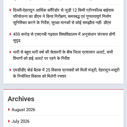
अभियुक्त को दून पुलिस ने हरिद्वार से किया
दिल्ली-देहरादून आर्थिक कॉरिडोर से जुड़ी 12 किमी ग्रीनफील्ड बाईपास
गिरफ्तार
उत्तराखण्ड
परियोजना का डीएम ने किया निरीक्षण; समयबद्ध एवं गुणवत्तापूर्ण निर्माण
सुनिश्चित करने के निर्देश, सुरक्षा मानकों से कोई समझौता नहींः डीएम
8
459 करोड़ से एचएनबी गढ़वाल विश्वविद्यालय में अनुसंधान संरचना होगी
भारी बारिश का अलर्ट! 6 अगस्त को
सुदृढ
देहरादून में स्कूल बंद
उत्तराखण्ड
भारी से बहुत भारी वर्षा की चेतावनी के बीच जिला प्रशासन अलर्ट, सभी
विभागों को हाई अलर्ट पर रहने के निर्देश
1
एमडीडीए बोर्ड बैठक में 25 विकास प्रस्तावों को मिली मंजूरी, देहरादून-मसूरी
मुख्यमंत्री धामी बोले- युवाओं को रोजगार
के नियोजित विकास को मिलेगी रफ्तार
देना सरकार की सर्वोच्च प्राथमिकता, आने
वाले महीनों में हजारों पदों पर की जाएगी
उत्तराखण्ड
भर्ती
Archives
2
August 2026
दिल्ली-देहरादून आर्थिक कॉरिडोर से जुड़ी
12 किमी ग्रीनफील्ड बाईपास परियोजना
July 2026
का डीएम ने किया निरीक्षण; समयबद्ध एवं
उत्तराखण्ड