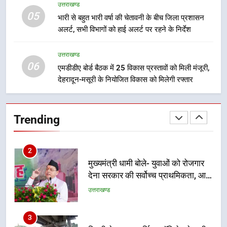
उत्तराखण्ड
05
भारी से बहुत भारी वर्षा की चेतावनी के बीच जिला प्रशासन
1
अलर्ट, सभी विभागों को हाई अलर्ट पर रहने के निर्देश
उत्तराखंड कांग्रेस में बड़ा संगठनात्मक
फेरबदल, नई कार्यकारिणी और समितियों
उत्तराखण्ड
का गठन
उत्तराखण्ड
06
एमडीडीए बोर्ड बैठक में 25 विकास प्रस्तावों को मिली मंजूरी,
देहरादून-मसूरी के नियोजित विकास को मिलेगी रफ्तार
2
मुख्यमंत्री धामी बोले- युवाओं को रोजगार
देना सरकार की सर्वोच्च प्राथमिकता, आने
Trending
वाले महीनों में हजारों पदों पर की जाएगी
उत्तराखण्ड
भर्ती
3
दिल्ली-देहरादून आर्थिक कॉरिडोर से जुड़ी
12 किमी ग्रीनफील्ड बाईपास परियोजना
का डीएम ने किया निरीक्षण; समयबद्ध एवं
उत्तराखण्ड
गुणवत्तापूर्ण निर्माण सुनिश्चित करने के
निर्देश, सुरक्षा मानकों से कोई समझौता
4
नहींः डीएम