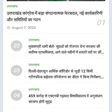
जिला प्रशासन अलर्ट, सभी विभागों को हाई
उत्तराखण्ड
अलर्ट पर रहने के निर्देश
उत्तराखण्ड
उत्तराखंड कांग्रेस में बड़ा संगठनात्मक फेरबदल, नई कार्यकारिणी
और समितियों का गठन
01
6
August 7, 2026
एमडीडीए बोर्ड बैठक में 25 विकास प्रस्तावों
को मिली मंजूरी, देहरादून-मसूरी के
उत्तराखण्ड
नियोजित विकास को मिलेगी रफ्तार
उत्तराखण्ड
02
मुख्यमंत्री धामी बोले- युवाओं को रोजगार देना सरकार की
सर्वोच्च प्राथमिकता, आने वाले महीनों में हजारों पदों पर की
7
जाएगी भर्ती
मुख्यमंत्री पुष्कर सिंह धामी के दिशा-निर्देशों
उत्तराखण्ड
में पीएम आवास योजना (शहरी) की प्रगति
03
दिल्ली-देहरादून आर्थिक कॉरिडोर से जुड़ी 12 किमी
की हुई समीक्षा
उत्तराखण्ड
ग्रीनफील्ड बाईपास परियोजना का डीएम ने किया निरीक्षण;
समयबद्ध एवं गुणवत्तापूर्ण निर्माण सुनिश्चित करने के निर्देश,
8
सुरक्षा मानकों से कोई समझौता नहींः डीएम
उत्तराखण्ड
बैरागीवाला हत्याकांड के फरार चल रहे
04
459 करोड़ से एचएनबी गढ़वाल विश्वविद्यालय में अनुसंधान
अभियुक्त को दून पुलिस ने हरिद्वार से किया
संरचना होगी सुदृढ
गिरफ्तार
उत्तराखण्ड