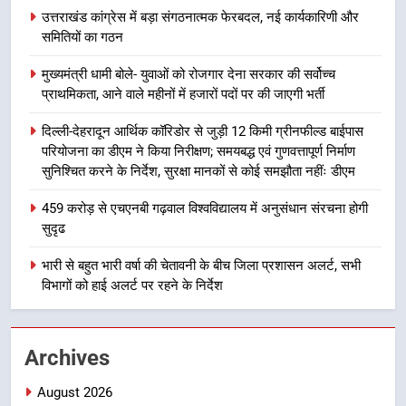
की हुई समीक्षा
उत्तराखण्ड
उत्तराखंड कांग्रेस में बड़ा संगठनात्मक फेरबदल, नई कार्यकारिणी और
समितियों का गठन
8
मुख्यमंत्री धामी बोले- युवाओं को रोजगार देना सरकार की सर्वोच्च
बैरागीवाला हत्याकांड के फरार चल रहे
प्राथमिकता, आने वाले महीनों में हजारों पदों पर की जाएगी भर्ती
अभियुक्त को दून पुलिस ने हरिद्वार से किया
गिरफ्तार
उत्तराखण्ड
दिल्ली-देहरादून आर्थिक कॉरिडोर से जुड़ी 12 किमी ग्रीनफील्ड बाईपास
परियोजना का डीएम ने किया निरीक्षण; समयबद्ध एवं गुणवत्तापूर्ण निर्माण
सुनिश्चित करने के निर्देश, सुरक्षा मानकों से कोई समझौता नहींः डीएम
1
उत्तराखंड कांग्रेस में बड़ा संगठनात्मक
459 करोड़ से एचएनबी गढ़वाल विश्वविद्यालय में अनुसंधान संरचना होगी
फेरबदल, नई कार्यकारिणी और समितियों
सुदृढ
का गठन
उत्तराखण्ड
भारी से बहुत भारी वर्षा की चेतावनी के बीच जिला प्रशासन अलर्ट, सभी
विभागों को हाई अलर्ट पर रहने के निर्देश
2
मुख्यमंत्री धामी बोले- युवाओं को रोजगार
देना सरकार की सर्वोच्च प्राथमिकता, आने
Archives
वाले महीनों में हजारों पदों पर की जाएगी
उत्तराखण्ड
भर्ती
August 2026