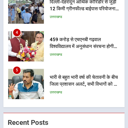
459 करोड़ से एचएनबी गढ़वाल
विश्वविद्यालय में अनुसंधान संरचना होगी
सुदृढ
उत्तराखण्ड
5
भारी से बहुत भारी वर्षा की चेतावनी के बीच
जिला प्रशासन अलर्ट, सभी विभागों को हाई
अलर्ट पर रहने के निर्देश
उत्तराखण्ड
6
एमडीडीए बोर्ड बैठक में 25 विकास प्रस्तावों
को मिली मंजूरी, देहरादून-मसूरी के
नियोजित विकास को मिलेगी रफ्तार
उत्तराखण्ड
7
मुख्यमंत्री पुष्कर सिंह धामी के दिशा-निर्देशों
Recent Posts
में पीएम आवास योजना (शहरी) की प्रगति