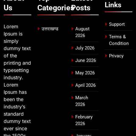
उत्तराखण्ड
Links
Us
Categories
Posts
गुणवत्तापूर्ण निर्माण सुनिश्चित करने के
निर्देश, सुरक्षा मानकों से कोई समझौता
नहींः डीएम
Support
Lorem
उत्तराखण्ड
August
Ipsum is
2026
Terms &
simply
Condition
dummy text
July 2026
of the
Privacy
June 2026
printing and
typesetting
May 2026
industry.
Lorem
April 2026
Ipsum has
March
been the
2026
industry’s
standard
February
dummy text
2026
ever since
the 1500s,