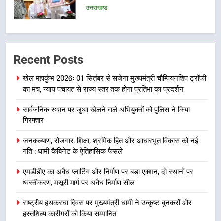
का गठन
उत्तराखण्ड
7
मुख्यमंत्री धामी बोले- युवाओं को रोजगार
Recent Posts
देना सरकार की सर्वोच्च प्राथमिकता, आने
वाले महीनों में हजारों पदों पर की जाएगी
खेल महाकुंभ 2026ः 01 सितंबर से सजेगा मुख्यमंत्री चौम्पियनशिप ट्रॉफी
उत्तराखण्ड
भर्ती
का मंच, न्याय पंचायत से राज्य स्तर तक होगा प्रतिभा का प्रदर्शन
8
सार्वजनिक स्थान पर जुआ खेलने वाले अभियुक्तों को पुलिस ने किया
दिल्ली-देहरादून आर्थिक कॉरिडोर से जुड़ी
गिरफ्तार
12 किमी ग्रीनफील्ड बाईपास परियोजना
जनकल्याण, रोजगार, शिक्षा, श्रमिक हित और आधारभूत विकास को नई
का डीएम ने किया निरीक्षण; समयबद्ध एवं
उत्तराखण्ड
गति : धामी कैबिनेट के ऐतिहासिक फैसले
गुणवत्तापूर्ण निर्माण सुनिश्चित करने के
निर्देश, सुरक्षा मानकों से कोई समझौता
1
एमडीडीए का अवैध प्लाटिंग और निर्माण पर बड़ा एक्शन, दो स्थानों पर
नहींः डीएम
ध्वस्तीकरण, मसूरी मार्ग पर अवैध निर्माण सील
खेल महाकुंभ 2026ः 01 सितंबर से सजेगा
मुख्यमंत्री चौम्पियनशिप ट्रॉफी का मंच,
राष्ट्रीय हथकरघा दिवस पर मुख्यमंत्री धामी ने उत्कृष्ट बुनकरों और
न्याय पंचायत से राज्य स्तर तक होगा
उत्तराखण्ड
हस्तशिल्प कारीगरों को किया सम्मानित
प्रतिभा का प्रदर्शन