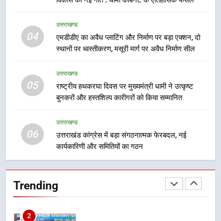
विकास को नई गति : धामी कैबिनेट के ऐतिहासिक फैसले
भर्ती
उत्तराखण्ड
8
04
एमडीडीए का अवैध प्लाटिंग और निर्माण पर बड़ा एक्शन, दो
दिल्ली-देहरादून आर्थिक कॉरिडोर से जुड़ी
स्थानों पर ध्वस्तीकरण, मसूरी मार्ग पर अवैध निर्माण सील
12 किमी ग्रीनफील्ड बाईपास परियोजना
का डीएम ने किया निरीक्षण; समयबद्ध एवं
उत्तराखण्ड
उत्तराखण्ड
गुणवत्तापूर्ण निर्माण सुनिश्चित करने के
05
निर्देश, सुरक्षा मानकों से कोई समझौता
राष्ट्रीय हथकरघा दिवस पर मुख्यमंत्री धामी ने उत्कृष्ट
1
बुनकरों और हस्तशिल्प कारीगरों को किया सम्मानित
नहींः डीएम
खेल महाकुंभ 2026ः 01 सितंबर से सजेगा
मुख्यमंत्री चौम्पियनशिप ट्रॉफी का मंच,
उत्तराखण्ड
न्याय पंचायत से राज्य स्तर तक होगा
उत्तराखण्ड
06
उत्तराखंड कांग्रेस में बड़ा संगठनात्मक फेरबदल, नई
प्रतिभा का प्रदर्शन
कार्यकारिणी और समितियों का गठन
2
सार्वजनिक स्थान पर जुआ खेलने वाले
अभियुक्तों को पुलिस ने किया गिरफ्तार
Trending
उत्तराखण्ड