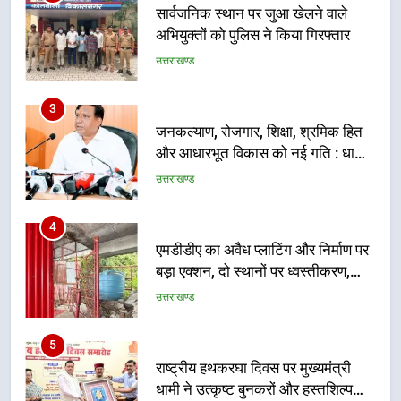
3
जनकल्याण, रोजगार, शिक्षा, श्रमिक हित
और आधारभूत विकास को नई गति : धामी
कैबिनेट के ऐतिहासिक फैसले
उत्तराखण्ड
4
एमडीडीए का अवैध प्लाटिंग और निर्माण पर
बड़ा एक्शन, दो स्थानों पर ध्वस्तीकरण,
मसूरी मार्ग पर अवैध निर्माण सील
उत्तराखण्ड
5
राष्ट्रीय हथकरघा दिवस पर मुख्यमंत्री
धामी ने उत्कृष्ट बुनकरों और हस्तशिल्प
कारीगरों को किया सम्मानित
उत्तराखण्ड
6
उत्तराखंड कांग्रेस में बड़ा संगठनात्मक
फेरबदल, नई कार्यकारिणी और समितियों