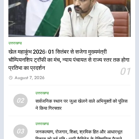
5
राष्ट्रीय हथकरघा दिवस पर मुख्यमंत्री
उत्तराखण्ड
धामी ने उत्कृष्ट बुनकरों और हस्तशिल्प
खेल महाकुंभ 2026ः 01 सितंबर से सजेगा मुख्यमंत्री
कारीगरों को किया सम्मानित
उत्तराखण्ड
चौम्पियनशिप ट्रॉफी का मंच, न्याय पंचायत से राज्य स्तर तक होगा
प्रतिभा का प्रदर्शन
01
6
August 7, 2026
उत्तराखंड कांग्रेस में बड़ा संगठनात्मक
फेरबदल, नई कार्यकारिणी और समितियों
उत्तराखण्ड
का गठन
उत्तराखण्ड
02
सार्वजनिक स्थान पर जुआ खेलने वाले अभियुक्तों को पुलिस
ने किया गिरफ्तार
7
मुख्यमंत्री धामी बोले- युवाओं को रोजगार
उत्तराखण्ड
देना सरकार की सर्वोच्च प्राथमिकता, आने
03
जनकल्याण, रोजगार, शिक्षा, श्रमिक हित और आधारभूत
वाले महीनों में हजारों पदों पर की जाएगी
उत्तराखण्ड