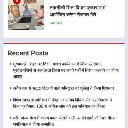
6
BLO और फील्ड स्टॉफ को प्रोत्साहित करें
जिलाधिकारी – सीईओ
उत्तराखण्ड
7
हर घर तिरंगा अभियान को जन-जन तक
Recent Posts
पहुंचाने की तैयारी, 9 से 17 अगस्त तक
मुख्यमंत्री ने हर घर तिरंगा यात्रा कार्यक्रम में किया प्रतिभाग,
होंगे देशभक्ति के विविध कार्यक्रम
उत्तराखण्ड
प्रदेशवासियों से स्वतंत्रता दिवस पर अपने घरों में तिरंगा फहराने का किया
आवाह्न
8
अवैध रूप से सट्टा खिलाने वाले अभियुक्त को पुलिस ने किया गिरफ्तार
कावड़ मेले को सकुशल रूप से संपन्न कराने
के लिए खुद मैदान में उतरे एसएसपी दून
विशेष स्वच्छता अभियान में डीएम एवं सचिव विधिक सेवा प्राधिकरण ने
उत्तराखण्ड
किया प्रतिभाग, 100 से अधिक लोग बने इस अभियान का हिस्सा
कॉमनवेल्थ गेम्स में कांस्य पदक जीतने वाली उन्नति शर्मा को मेयर सौरभ
1
थपलियाल ने किया सम्मानित
मुख्यमंत्री ने हर घर तिरंगा यात्रा