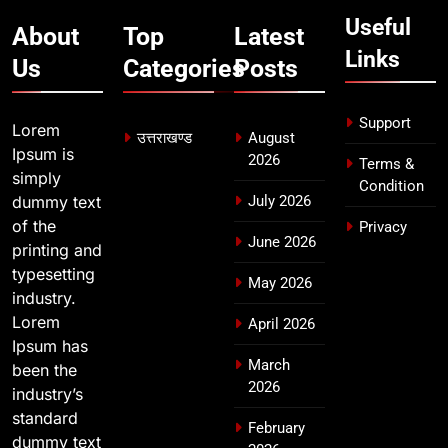
कावड़ मेले को सकुशल रूप से संपन्न कराने
Useful
About
Top
Latest
के लिए खुद मैदान में उतरे एसएसपी दून
Links
Us
Categories
Posts
उत्तराखण्ड
Support
Lorem
उत्तराखण्ड
August
Ipsum is
2026
Terms &
simply
Condition
dummy text
July 2026
of the
Privacy
June 2026
printing and
typesetting
May 2026
industry.
Lorem
April 2026
Ipsum has
March
been the
2026
industry’s
standard
February
dummy text