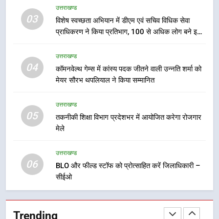
उत्तराखण्ड
हर घर तिरंगा अभियान को जन-जन तक
03
पहुंचाने की तैयारी, 9 से 17 अगस्त तक
विशेष स्वच्छता अभियान में डीएम एवं सचिव विधिक सेवा
प्राधिकरण ने किया प्रतिभाग, 100 से अधिक लोग बने इस
होंगे देशभक्ति के विविध कार्यक्रम
उत्तराखण्ड
अभियान का हिस्सा
उत्तराखण्ड
8
04
कॉमनवेल्थ गेम्स में कांस्य पदक जीतने वाली उन्नति शर्मा को
कावड़ मेले को सकुशल रूप से संपन्न कराने
मेयर सौरभ थपलियाल ने किया सम्मानित
के लिए खुद मैदान में उतरे एसएसपी दून
उत्तराखण्ड
उत्तराखण्ड
05
तकनीकी शिक्षा विभाग प्रदेशभर में आयोजित करेगा रोजगार
1
मेले
मुख्यमंत्री ने हर घर तिरंगा यात्रा
कार्यक्रम में किया प्रतिभाग, प्रदेशवासियों
उत्तराखण्ड
से स्वतंत्रता दिवस पर अपने घरों में तिरंगा
06
उत्तराखण्ड
BLO और फील्ड स्टॉफ को प्रोत्साहित करें जिलाधिकारी –
फहराने का किया आवाह्न
सीईओ
2
अवैध रूप से सट्टा खिलाने वाले अभियुक्त
Trending
को पुलिस ने किया गिरफ्तार