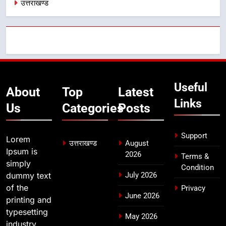
उत्तराखण्ड
देना सरकार की सर्वोच्च प्राथमिकता, आने
वाले महीनों में हजारों पदों पर की जाएगी
उत्तराखण्ड
भर्ती
8
दिल्ली-देहरादून आर्थिक कॉरिडोर से जुड़ी
12 किमी ग्रीनफील्ड बाईपास परियोजना
Useful
का डीएम ने किया निरीक्षण; समयबद्ध एवं
About
Top
Latest
उत्तराखण्ड
गुणवत्तापूर्ण निर्माण सुनिश्चित करने के
Links
Us
Categories
Posts
निर्देश, सुरक्षा मानकों से कोई समझौता
नहींः डीएम
Support
Lorem
उत्तराखण्ड
August
Ipsum is
2026
Terms &
simply
Condition
dummy text
July 2026
of the
Privacy
June 2026
printing and
typesetting
May 2026
industry.