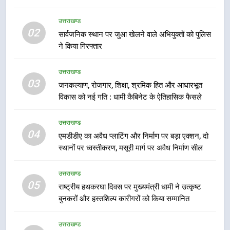
फेरबदल, नई कार्यकारिणी और समितियों
का गठन
उत्तराखण्ड
उत्तराखण्ड
02
सार्वजनिक स्थान पर जुआ खेलने वाले अभियुक्तों को पुलिस
ने किया गिरफ्तार
7
मुख्यमंत्री धामी बोले- युवाओं को रोजगार
उत्तराखण्ड
देना सरकार की सर्वोच्च प्राथमिकता, आने
03
जनकल्याण, रोजगार, शिक्षा, श्रमिक हित और आधारभूत
वाले महीनों में हजारों पदों पर की जाएगी
उत्तराखण्ड
विकास को नई गति : धामी कैबिनेट के ऐतिहासिक फैसले
भर्ती
8
उत्तराखण्ड
दिल्ली-देहरादून आर्थिक कॉरिडोर से जुड़ी
04
एमडीडीए का अवैध प्लाटिंग और निर्माण पर बड़ा एक्शन, दो
12 किमी ग्रीनफील्ड बाईपास परियोजना
स्थानों पर ध्वस्तीकरण, मसूरी मार्ग पर अवैध निर्माण सील
का डीएम ने किया निरीक्षण; समयबद्ध एवं
उत्तराखण्ड
गुणवत्तापूर्ण निर्माण सुनिश्चित करने के
उत्तराखण्ड
निर्देश, सुरक्षा मानकों से कोई समझौता
05
1
राष्ट्रीय हथकरघा दिवस पर मुख्यमंत्री धामी ने उत्कृष्ट
नहींः डीएम
बुनकरों और हस्तशिल्प कारीगरों को किया सम्मानित
खेल महाकुंभ 2026ः 01 सितंबर से सजेगा
मुख्यमंत्री चौम्पियनशिप ट्रॉफी का मंच,
न्याय पंचायत से राज्य स्तर तक होगा
उत्तराखण्ड
उत्तराखण्ड