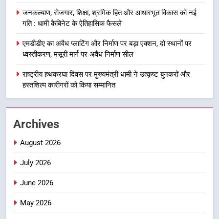
का डीएम ने किया निरीक्षण; समयबद्ध एवं
उत्तराखण्ड
जनकल्याण, रोजगार, शिक्षा, श्रमिक हित और आधारभूत विकास को नई
गुणवत्तापूर्ण निर्माण सुनिश्चित करने के
गति : धामी कैबिनेट के ऐतिहासिक फैसले
निर्देश, सुरक्षा मानकों से कोई समझौता
1
नहींः डीएम
एमडीडीए का अवैध प्लाटिंग और निर्माण पर बड़ा एक्शन, दो स्थानों पर
खेल महाकुंभ 2026ः 01 सितंबर से सजेगा
ध्वस्तीकरण, मसूरी मार्ग पर अवैध निर्माण सील
मुख्यमंत्री चौम्पियनशिप ट्रॉफी का मंच,
न्याय पंचायत से राज्य स्तर तक होगा
राष्ट्रीय हथकरघा दिवस पर मुख्यमंत्री धामी ने उत्कृष्ट बुनकरों और
उत्तराखण्ड
प्रतिभा का प्रदर्शन
हस्तशिल्प कारीगरों को किया सम्मानित
2
सार्वजनिक स्थान पर जुआ खेलने वाले
Archives
अभियुक्तों को पुलिस ने किया गिरफ्तार
उत्तराखण्ड
August 2026
July 2026
3
जनकल्याण, रोजगार, शिक्षा, श्रमिक हित
June 2026
और आधारभूत विकास को नई गति : धामी
कैबिनेट के ऐतिहासिक फैसले
May 2026
उत्तराखण्ड