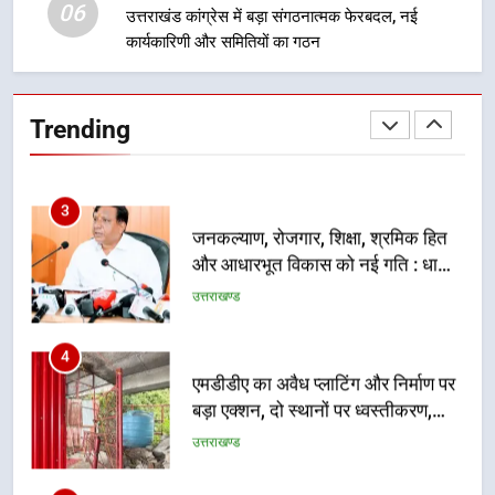
06
प्रतिभा का प्रदर्शन
उत्तराखंड कांग्रेस में बड़ा संगठनात्मक फेरबदल, नई
कार्यकारिणी और समितियों का गठन
2
सार्वजनिक स्थान पर जुआ खेलने वाले
अभियुक्तों को पुलिस ने किया गिरफ्तार
Trending
उत्तराखण्ड
3
जनकल्याण, रोजगार, शिक्षा, श्रमिक हित
और आधारभूत विकास को नई गति : धामी
कैबिनेट के ऐतिहासिक फैसले
उत्तराखण्ड
4
एमडीडीए का अवैध प्लाटिंग और निर्माण पर
बड़ा एक्शन, दो स्थानों पर ध्वस्तीकरण,
मसूरी मार्ग पर अवैध निर्माण सील
उत्तराखण्ड
5