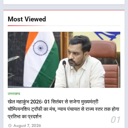
Most Viewed
5
राष्ट्रीय हथकरघा दिवस पर मुख्यमंत्री
उत्तराखण्ड
धामी ने उत्कृष्ट बुनकरों और हस्तशिल्प
खेल महाकुंभ 2026ः 01 सितंबर से सजेगा मुख्यमंत्री
कारीगरों को किया सम्मानित
उत्तराखण्ड
चौम्पियनशिप ट्रॉफी का मंच, न्याय पंचायत से राज्य स्तर तक होगा
प्रतिभा का प्रदर्शन
01
6
August 7, 2026
उत्तराखंड कांग्रेस में बड़ा संगठनात्मक