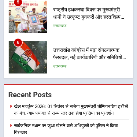
राष्ट्रीय हथकरघा दिवस पर मुख्यमंत्री
धामी ने उत्कृष्ट बुनकरों और हस्तशिल्प
कारीगरों को किया सम्मानित
उत्तराखण्ड
6
उत्तराखंड कांग्रेस में बड़ा संगठनात्मक
फेरबदल, नई कार्यकारिणी और समितियों
का गठन
उत्तराखण्ड
7
मुख्यमंत्री धामी बोले- युवाओं को रोजगार
Recent Posts
देना सरकार की सर्वोच्च प्राथमिकता, आने
वाले महीनों में हजारों पदों पर की जाएगी
उत्तराखण्ड
खेल महाकुंभ 2026ः 01 सितंबर से सजेगा मुख्यमंत्री चौम्पियनशिप ट्रॉफी
भर्ती
का मंच, न्याय पंचायत से राज्य स्तर तक होगा प्रतिभा का प्रदर्शन
8
सार्वजनिक स्थान पर जुआ खेलने वाले अभियुक्तों को पुलिस ने किया
दिल्ली-देहरादून आर्थिक कॉरिडोर से जुड़ी
गिरफ्तार
12 किमी ग्रीनफील्ड बाईपास परियोजना