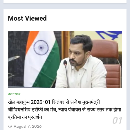
Most Viewed
5
राष्ट्रीय हथकरघा दिवस पर मुख्यमंत्री
उत्तराखण्ड
धामी ने उत्कृष्ट बुनकरों और हस्तशिल्प
खेल महाकुंभ 2026ः 01 सितंबर से सजेगा मुख्यमंत्री
कारीगरों को किया सम्मानित
उत्तराखण्ड
चौम्पियनशिप ट्रॉफी का मंच, न्याय पंचायत से राज्य स्तर तक होगा
प्रतिभा का प्रदर्शन
01
6
August 7, 2026
उत्तराखंड कांग्रेस में बड़ा संगठनात्मक