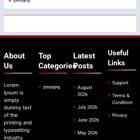
उत्तराखण्ड
देना सरकार की सर्वोच्च प्राथमिकता, आने
वाले महीनों में हजारों पदों पर की जाएगी
उत्तराखण्ड
भर्ती
8
दिल्ली-देहरादून आर्थिक कॉरिडोर से जुड़ी
12 किमी ग्रीनफील्ड बाईपास परियोजना
Useful
का डीएम ने किया निरीक्षण; समयबद्ध एवं
About
Top
Latest
उत्तराखण्ड
गुणवत्तापूर्ण निर्माण सुनिश्चित करने के
Links
Us
Categories
Posts
निर्देश, सुरक्षा मानकों से कोई समझौता
नहींः डीएम
Support
Lorem
उत्तराखण्ड
August
Ipsum is
2026
Terms &
simply
Condition
dummy text
July 2026
of the
Privacy
June 2026
printing and
typesetting
May 2026
industry.