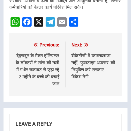
सरकारी आवासीय ढांचे को मजबूत और आधुनिक बनाना है, जिससे
कर्मचारियों को बेहतर कार्य परिवेश मिल सके।
WhatsApp
Facebook
X
Telegram
Email
Share
Previous:
Next:
Post
navigation
देहरादून के मैक्स हॉस्पिटल
बीकेटीसी में ‘कामचलाऊ’
के डॉक्टरों ने सांस की नली
नहीं, ‘फुलटाइम अफसर’ की
में गंभीर रुकावट से जूझ रहे
नियुक्ति करे सरकार :
2 महीने के बच्चे की बचाई
विकेश नेगी
जान
LEAVE A REPLY