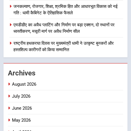
का डीएम ने किया निरीक्षण; समयबद्ध एवं
उत्तराखण्ड
जनकल्याण, रोजगार, शिक्षा, श्रमिक हित और आधारभूत विकास को नई
गुणवत्तापूर्ण निर्माण सुनिश्चित करने के
गति : धामी कैबिनेट के ऐतिहासिक फैसले
निर्देश, सुरक्षा मानकों से कोई समझौता
1
नहींः डीएम
एमडीडीए का अवैध प्लाटिंग और निर्माण पर बड़ा एक्शन, दो स्थानों पर
खेल महाकुंभ 2026ः 01 सितंबर से सजेगा
ध्वस्तीकरण, मसूरी मार्ग पर अवैध निर्माण सील
मुख्यमंत्री चौम्पियनशिप ट्रॉफी का मंच,
न्याय पंचायत से राज्य स्तर तक होगा
राष्ट्रीय हथकरघा दिवस पर मुख्यमंत्री धामी ने उत्कृष्ट बुनकरों और
उत्तराखण्ड
प्रतिभा का प्रदर्शन
हस्तशिल्प कारीगरों को किया सम्मानित
2
सार्वजनिक स्थान पर जुआ खेलने वाले
Archives
अभियुक्तों को पुलिस ने किया गिरफ्तार
उत्तराखण्ड
August 2026
July 2026
3
जनकल्याण, रोजगार, शिक्षा, श्रमिक हित
June 2026
और आधारभूत विकास को नई गति : धामी
कैबिनेट के ऐतिहासिक फैसले
May 2026
उत्तराखण्ड