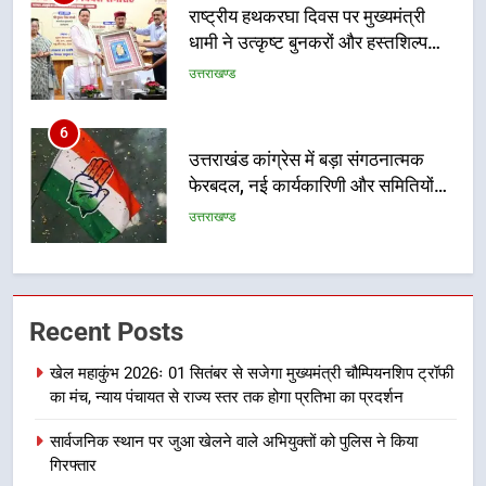
राष्ट्रीय हथकरघा दिवस पर मुख्यमंत्री
धामी ने उत्कृष्ट बुनकरों और हस्तशिल्प
कारीगरों को किया सम्मानित
उत्तराखण्ड
6
उत्तराखंड कांग्रेस में बड़ा संगठनात्मक
फेरबदल, नई कार्यकारिणी और समितियों
का गठन
उत्तराखण्ड
7
मुख्यमंत्री धामी बोले- युवाओं को रोजगार
Recent Posts
देना सरकार की सर्वोच्च प्राथमिकता, आने
वाले महीनों में हजारों पदों पर की जाएगी
उत्तराखण्ड
खेल महाकुंभ 2026ः 01 सितंबर से सजेगा मुख्यमंत्री चौम्पियनशिप ट्रॉफी
भर्ती
का मंच, न्याय पंचायत से राज्य स्तर तक होगा प्रतिभा का प्रदर्शन
8
सार्वजनिक स्थान पर जुआ खेलने वाले अभियुक्तों को पुलिस ने किया
दिल्ली-देहरादून आर्थिक कॉरिडोर से जुड़ी
गिरफ्तार
12 किमी ग्रीनफील्ड बाईपास परियोजना