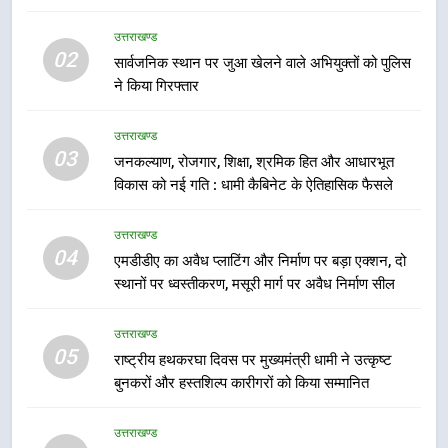
फेरबदल, नई कार्यकारिणी और समितियों
का गठन
उत्तराखण्ड
उत्तराखण्ड
02
सार्वजनिक स्थान पर जुआ खेलने वाले अभियुक्तों को पुलिस
ने किया गिरफ्तार
7
मुख्यमंत्री धामी बोले- युवाओं को रोजगार
उत्तराखण्ड
देना सरकार की सर्वोच्च प्राथमिकता, आने
03
जनकल्याण, रोजगार, शिक्षा, श्रमिक हित और आधारभूत
वाले महीनों में हजारों पदों पर की जाएगी
उत्तराखण्ड
विकास को नई गति : धामी कैबिनेट के ऐतिहासिक फैसले
भर्ती
8
उत्तराखण्ड
दिल्ली-देहरादून आर्थिक कॉरिडोर से जुड़ी
04
एमडीडीए का अवैध प्लाटिंग और निर्माण पर बड़ा एक्शन, दो
12 किमी ग्रीनफील्ड बाईपास परियोजना
स्थानों पर ध्वस्तीकरण, मसूरी मार्ग पर अवैध निर्माण सील
का डीएम ने किया निरीक्षण; समयबद्ध एवं
उत्तराखण्ड
गुणवत्तापूर्ण निर्माण सुनिश्चित करने के
उत्तराखण्ड
निर्देश, सुरक्षा मानकों से कोई समझौता
05
1
राष्ट्रीय हथकरघा दिवस पर मुख्यमंत्री धामी ने उत्कृष्ट
नहींः डीएम
बुनकरों और हस्तशिल्प कारीगरों को किया सम्मानित
खेल महाकुंभ 2026ः 01 सितंबर से सजेगा
मुख्यमंत्री चौम्पियनशिप ट्रॉफी का मंच,
न्याय पंचायत से राज्य स्तर तक होगा
उत्तराखण्ड
उत्तराखण्ड