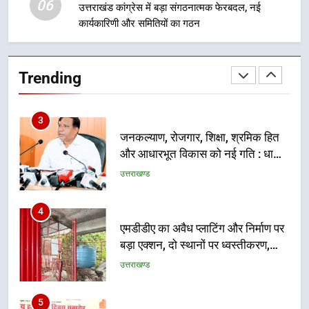
06
प्रतिभा का प्रदर्शन
उत्तराखंड कांग्रेस में बड़ा संगठनात्मक फेरबदल, नई
कार्यकारिणी और समितियों का गठन
2
सार्वजनिक स्थान पर जुआ खेलने वाले
अभियुक्तों को पुलिस ने किया गिरफ्तार
Trending
उत्तराखण्ड
3
जनकल्याण, रोजगार, शिक्षा, श्रमिक हित
और आधारभूत विकास को नई गति : धामी
कैबिनेट के ऐतिहासिक फैसले
उत्तराखण्ड
4
एमडीडीए का अवैध प्लाटिंग और निर्माण पर
बड़ा एक्शन, दो स्थानों पर ध्वस्तीकरण,
मसूरी मार्ग पर अवैध निर्माण सील
उत्तराखण्ड
5