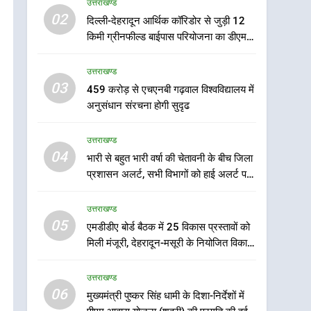
उत्तराखण्ड
5
02
दिल्ली-देहरादून आर्थिक कॉरिडोर से जुड़ी 12
एमडीडीए बोर्ड बैठक में 25
किमी ग्रीनफील्ड बाईपास परियोजना का डीएम ने
विकास प्रस्तावों को मिली मंजूरी,
किया निरीक्षण; समयबद्ध एवं गुणवत्तापूर्ण निर्माण
देहरादून-मसूरी के नियोजित
उत्तराखण्ड
सुनिश्चित करने के निर्देश, सुरक्षा मानकों से कोई
उत्तराखण्ड
विकास को मिलेगी रफ्तार
समझौता नहींः डीएम
03
459 करोड़ से एचएनबी गढ़वाल विश्वविद्यालय में
6
मुख्यमंत्री पुष्कर सिंह धामी के
अनुसंधान संरचना होगी सुदृढ
दिशा-निर्देशों में पीएम आवास
योजना (शहरी) की प्रगति की हुई
उत्तराखण्ड
उत्तराखण्ड
समीक्षा
04
भारी से बहुत भारी वर्षा की चेतावनी के बीच जिला
7
प्रशासन अलर्ट, सभी विभागों को हाई अलर्ट पर
बैरागीवाला हत्याकांड के फरार
रहने के निर्देश
चल रहे अभियुक्त को दून पुलिस
उत्तराखण्ड
ने हरिद्वार से किया गिरफ्तार
उत्तराखण्ड
05
एमडीडीए बोर्ड बैठक में 25 विकास प्रस्तावों को
मिली मंजूरी, देहरादून-मसूरी के नियोजित विकास
8
को मिलेगी रफ्तार
भारी बारिश का अलर्ट! 6 अगस्त
उत्तराखण्ड
को देहरादून में स्कूल बंद
06
मुख्यमंत्री पुष्कर सिंह धामी के दिशा-निर्देशों में
उत्तराखण्ड