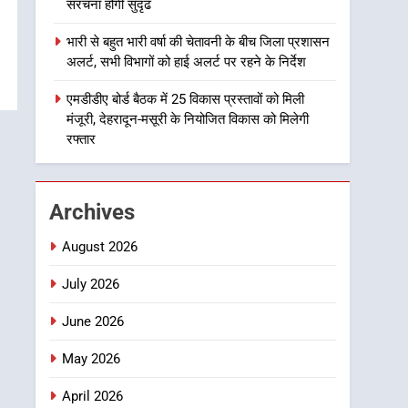
संरचना होगी सुदृढ
1
भारी से बहुत भारी वर्षा की चेतावनी के बीच जिला प्रशासन
मुख्यमंत्री धामी बोले- युवाओं को
अलर्ट, सभी विभागों को हाई अलर्ट पर रहने के निर्देश
रोजगार देना सरकार की सर्वोच्च
प्राथमिकता, आने वाले महीनों में
एमडीडीए बोर्ड बैठक में 25 विकास प्रस्तावों को मिली
उत्तराखण्ड
मंजूरी, देहरादून-मसूरी के नियोजित विकास को मिलेगी
हजारों पदों पर की जाएगी भर्ती
रफ्तार
2
दिल्ली-देहरादून आर्थिक कॉरिडोर
से जुड़ी 12 किमी ग्रीनफील्ड
बाईपास परियोजना का डीएम ने
उत्तराखण्ड
Archives
किया निरीक्षण; समयबद्ध एवं
गुणवत्तापूर्ण निर्माण सुनिश्चित
3
August 2026
459 करोड़ से एचएनबी गढ़वाल
करने के निर्देश, सुरक्षा मानकों से
विश्वविद्यालय में अनुसंधान
July 2026
कोई समझौता नहींः डीएम
संरचना होगी सुदृढ
उत्तराखण्ड
June 2026
4
May 2026
भारी से बहुत भारी वर्षा की
चेतावनी के बीच जिला प्रशासन
April 2026