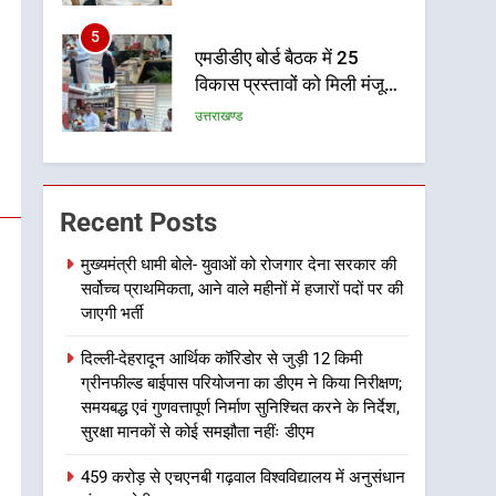
पर रहने के निर्देश
5
एमडीडीए बोर्ड बैठक में 25
विकास प्रस्तावों को मिली मंजूरी,
देहरादून-मसूरी के नियोजित
उत्तराखण्ड
विकास को मिलेगी रफ्तार
6
मुख्यमंत्री पुष्कर सिंह धामी के
दिशा-निर्देशों में पीएम आवास
Recent Posts
योजना (शहरी) की प्रगति की हुई
उत्तराखण्ड
समीक्षा
मुख्यमंत्री धामी बोले- युवाओं को रोजगार देना सरकार की
सर्वोच्च प्राथमिकता, आने वाले महीनों में हजारों पदों पर की
7
बैरागीवाला हत्याकांड के फरार
जाएगी भर्ती
चल रहे अभियुक्त को दून पुलिस
दिल्ली-देहरादून आर्थिक कॉरिडोर से जुड़ी 12 किमी
ने हरिद्वार से किया गिरफ्तार
उत्तराखण्ड
ग्रीनफील्ड बाईपास परियोजना का डीएम ने किया निरीक्षण;
समयबद्ध एवं गुणवत्तापूर्ण निर्माण सुनिश्चित करने के निर्देश,
8
सुरक्षा मानकों से कोई समझौता नहींः डीएम
भारी बारिश का अलर्ट! 6 अगस्त
को देहरादून में स्कूल बंद
459 करोड़ से एचएनबी गढ़वाल विश्वविद्यालय में अनुसंधान
उत्तराखण्ड