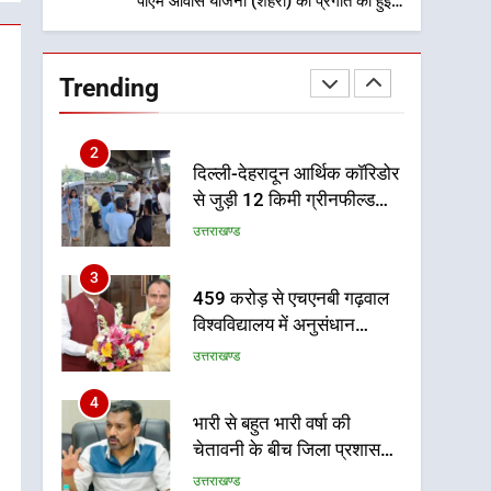
पीएम आवास योजना (शहरी) की प्रगति की हुई
समीक्षा
1
मुख्यमंत्री धामी बोले- युवाओं को
रोजगार देना सरकार की सर्वोच्च
Trending
प्राथमिकता, आने वाले महीनों में
उत्तराखण्ड
हजारों पदों पर की जाएगी भर्ती
2
दिल्ली-देहरादून आर्थिक कॉरिडोर
से जुड़ी 12 किमी ग्रीनफील्ड
बाईपास परियोजना का डीएम ने
उत्तराखण्ड
किया निरीक्षण; समयबद्ध एवं
गुणवत्तापूर्ण निर्माण सुनिश्चित
3
459 करोड़ से एचएनबी गढ़वाल
करने के निर्देश, सुरक्षा मानकों से
विश्वविद्यालय में अनुसंधान
कोई समझौता नहींः डीएम
संरचना होगी सुदृढ
उत्तराखण्ड
4
भारी से बहुत भारी वर्षा की
चेतावनी के बीच जिला प्रशासन
अलर्ट, सभी विभागों को हाई अलर्ट
उत्तराखण्ड