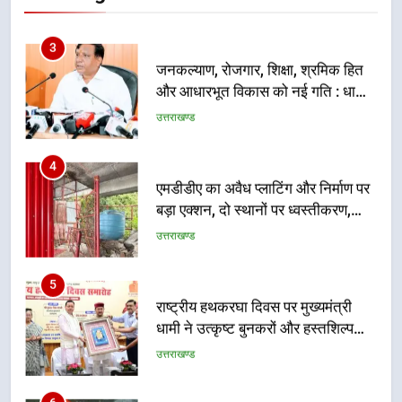
3
जनकल्याण, रोजगार, शिक्षा, श्रमिक हित
और आधारभूत विकास को नई गति : धामी
कैबिनेट के ऐतिहासिक फैसले
उत्तराखण्ड
4
एमडीडीए का अवैध प्लाटिंग और निर्माण पर
बड़ा एक्शन, दो स्थानों पर ध्वस्तीकरण,
मसूरी मार्ग पर अवैध निर्माण सील
उत्तराखण्ड
5
राष्ट्रीय हथकरघा दिवस पर मुख्यमंत्री
धामी ने उत्कृष्ट बुनकरों और हस्तशिल्प
कारीगरों को किया सम्मानित
उत्तराखण्ड