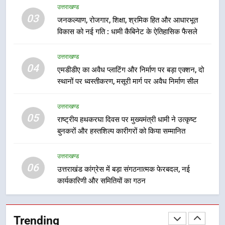
उत्तराखण्ड
देना सरकार की सर्वोच्च प्राथमिकता, आने
03
जनकल्याण, रोजगार, शिक्षा, श्रमिक हित और आधारभूत
वाले महीनों में हजारों पदों पर की जाएगी
उत्तराखण्ड
विकास को नई गति : धामी कैबिनेट के ऐतिहासिक फैसले
भर्ती
8
उत्तराखण्ड
दिल्ली-देहरादून आर्थिक कॉरिडोर से जुड़ी
04
एमडीडीए का अवैध प्लाटिंग और निर्माण पर बड़ा एक्शन, दो
12 किमी ग्रीनफील्ड बाईपास परियोजना
स्थानों पर ध्वस्तीकरण, मसूरी मार्ग पर अवैध निर्माण सील
का डीएम ने किया निरीक्षण; समयबद्ध एवं
उत्तराखण्ड
गुणवत्तापूर्ण निर्माण सुनिश्चित करने के
उत्तराखण्ड
निर्देश, सुरक्षा मानकों से कोई समझौता
05
1
राष्ट्रीय हथकरघा दिवस पर मुख्यमंत्री धामी ने उत्कृष्ट
नहींः डीएम
बुनकरों और हस्तशिल्प कारीगरों को किया सम्मानित
खेल महाकुंभ 2026ः 01 सितंबर से सजेगा
मुख्यमंत्री चौम्पियनशिप ट्रॉफी का मंच,
न्याय पंचायत से राज्य स्तर तक होगा
उत्तराखण्ड
उत्तराखण्ड
06
प्रतिभा का प्रदर्शन
उत्तराखंड कांग्रेस में बड़ा संगठनात्मक फेरबदल, नई
कार्यकारिणी और समितियों का गठन
2
सार्वजनिक स्थान पर जुआ खेलने वाले
अभियुक्तों को पुलिस ने किया गिरफ्तार
Trending
उत्तराखण्ड