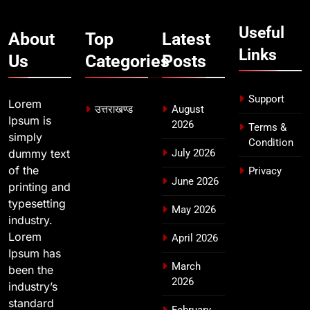
दिल्ली-देहरादून आर्थिक कॉरिडोर से जुड़ी
12 किमी ग्रीनफील्ड बाईपास परियोजना
Useful
का डीएम ने किया निरीक्षण; समयबद्ध एवं
About
Top
Latest
उत्तराखण्ड
गुणवत्तापूर्ण निर्माण सुनिश्चित करने के
Links
Us
Categories
Posts
निर्देश, सुरक्षा मानकों से कोई समझौता
नहींः डीएम
Support
Lorem
उत्तराखण्ड
August
Ipsum is
2026
Terms &
simply
Condition
dummy text
July 2026
of the
Privacy
June 2026
printing and
typesetting
May 2026
industry.
Lorem
April 2026
Ipsum has
March
been the
2026
industry’s
standard
February