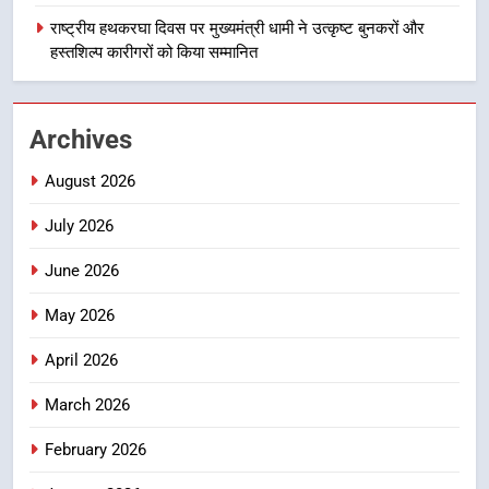
न्याय पंचायत से राज्य स्तर तक होगा
राष्ट्रीय हथकरघा दिवस पर मुख्यमंत्री धामी ने उत्कृष्ट बुनकरों और
उत्तराखण्ड
प्रतिभा का प्रदर्शन
हस्तशिल्प कारीगरों को किया सम्मानित
2
सार्वजनिक स्थान पर जुआ खेलने वाले
Archives
अभियुक्तों को पुलिस ने किया गिरफ्तार
उत्तराखण्ड
August 2026
July 2026
3
जनकल्याण, रोजगार, शिक्षा, श्रमिक हित
June 2026
और आधारभूत विकास को नई गति : धामी
कैबिनेट के ऐतिहासिक फैसले
May 2026
उत्तराखण्ड
April 2026
4
एमडीडीए का अवैध प्लाटिंग और निर्माण पर
March 2026
बड़ा एक्शन, दो स्थानों पर ध्वस्तीकरण,
February 2026
मसूरी मार्ग पर अवैध निर्माण सील
उत्तराखण्ड