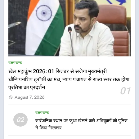
5
राष्ट्रीय हथकरघा दिवस पर मुख्यमंत्री
उत्तराखण्ड
धामी ने उत्कृष्ट बुनकरों और हस्तशिल्प
खेल महाकुंभ 2026ः 01 सितंबर से सजेगा मुख्यमंत्री
कारीगरों को किया सम्मानित
उत्तराखण्ड
चौम्पियनशिप ट्रॉफी का मंच, न्याय पंचायत से राज्य स्तर तक होगा
प्रतिभा का प्रदर्शन
01
6
August 7, 2026
उत्तराखंड कांग्रेस में बड़ा संगठनात्मक
फेरबदल, नई कार्यकारिणी और समितियों
का गठन
उत्तराखण्ड
उत्तराखण्ड
02
सार्वजनिक स्थान पर जुआ खेलने वाले अभियुक्तों को पुलिस
ने किया गिरफ्तार
7
मुख्यमंत्री धामी बोले- युवाओं को रोजगार