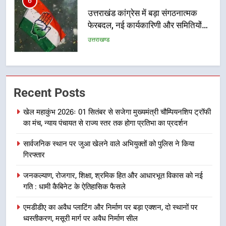
6
उत्तराखंड कांग्रेस में बड़ा संगठनात्मक
फेरबदल, नई कार्यकारिणी और समितियों
का गठन
उत्तराखण्ड
7
मुख्यमंत्री धामी बोले- युवाओं को रोजगार
Recent Posts
देना सरकार की सर्वोच्च प्राथमिकता, आने
वाले महीनों में हजारों पदों पर की जाएगी
उत्तराखण्ड
खेल महाकुंभ 2026ः 01 सितंबर से सजेगा मुख्यमंत्री चौम्पियनशिप ट्रॉफी
भर्ती
का मंच, न्याय पंचायत से राज्य स्तर तक होगा प्रतिभा का प्रदर्शन
8
सार्वजनिक स्थान पर जुआ खेलने वाले अभियुक्तों को पुलिस ने किया
दिल्ली-देहरादून आर्थिक कॉरिडोर से जुड़ी
गिरफ्तार
12 किमी ग्रीनफील्ड बाईपास परियोजना
का डीएम ने किया निरीक्षण; समयबद्ध एवं
उत्तराखण्ड
जनकल्याण, रोजगार, शिक्षा, श्रमिक हित और आधारभूत विकास को नई
गुणवत्तापूर्ण निर्माण सुनिश्चित करने के
गति : धामी कैबिनेट के ऐतिहासिक फैसले
निर्देश, सुरक्षा मानकों से कोई समझौता
1
नहींः डीएम
एमडीडीए का अवैध प्लाटिंग और निर्माण पर बड़ा एक्शन, दो स्थानों पर
खेल महाकुंभ 2026ः 01 सितंबर से सजेगा
ध्वस्तीकरण, मसूरी मार्ग पर अवैध निर्माण सील
मुख्यमंत्री चौम्पियनशिप ट्रॉफी का मंच,