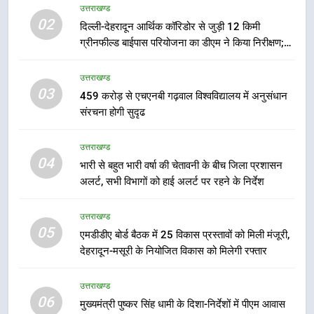
की हुई समीक्षा
उत्तराखण्ड
उत्तराखण्ड
02
दिल्ली-देहरादून आर्थिक कॉरिडोर से जुड़ी 12 किमी
ग्रीनफील्ड बाईपास परियोजना का डीएम ने किया निरीक्षण;
7
समयबद्ध एवं गुणवत्तापूर्ण निर्माण सुनिश्चित करने के निर्देश,
बैरागीवाला हत्याकांड के फरार चल रहे
सुरक्षा मानकों से कोई समझौता नहींः डीएम
उत्तराखण्ड
अभियुक्त को दून पुलिस ने हरिद्वार से किया
03
459 करोड़ से एचएनबी गढ़वाल विश्वविद्यालय में अनुसंधान
गिरफ्तार
उत्तराखण्ड
संरचना होगी सुदृढ
8
उत्तराखण्ड
भारी बारिश का अलर्ट! 6 अगस्त को
04
भारी से बहुत भारी वर्षा की चेतावनी के बीच जिला प्रशासन
देहरादून में स्कूल बंद
अलर्ट, सभी विभागों को हाई अलर्ट पर रहने के निर्देश
उत्तराखण्ड
उत्तराखण्ड
05
1
एमडीडीए बोर्ड बैठक में 25 विकास प्रस्तावों को मिली मंजूरी,
देहरादून-मसूरी के नियोजित विकास को मिलेगी रफ्तार
मुख्यमंत्री धामी बोले- युवाओं को रोजगार
देना सरकार की सर्वोच्च प्राथमिकता, आने
वाले महीनों में हजारों पदों पर की जाएगी
उत्तराखण्ड
उत्तराखण्ड
06
भर्ती
मुख्यमंत्री पुष्कर सिंह धामी के दिशा-निर्देशों में पीएम आवास