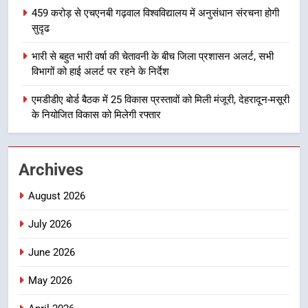
459 करोड़ से एचएनबी गढ़वाल विश्वविद्यालय में अनुसंधान संरचना होगी
सुदृढ
1
मुख्यमंत्री धामी बोले- युवाओं को रोजगार
भारी से बहुत भारी वर्षा की चेतावनी के बीच जिला प्रशासन अलर्ट, सभी
देना सरकार की सर्वोच्च प्राथमिकता, आने
विभागों को हाई अलर्ट पर रहने के निर्देश
वाले महीनों में हजारों पदों पर की जाएगी
उत्तराखण्ड
भर्ती
एमडीडीए बोर्ड बैठक में 25 विकास प्रस्तावों को मिली मंजूरी, देहरादून-मसूरी
के नियोजित विकास को मिलेगी रफ्तार
2
दिल्ली-देहरादून आर्थिक कॉरिडोर से जुड़ी
12 किमी ग्रीनफील्ड बाईपास परियोजना
Archives
का डीएम ने किया निरीक्षण; समयबद्ध एवं
उत्तराखण्ड
गुणवत्तापूर्ण निर्माण सुनिश्चित करने के
August 2026
निर्देश, सुरक्षा मानकों से कोई समझौता
3
नहींः डीएम
July 2026
459 करोड़ से एचएनबी गढ़वाल
विश्वविद्यालय में अनुसंधान संरचना होगी
June 2026
सुदृढ
उत्तराखण्ड
May 2026
4