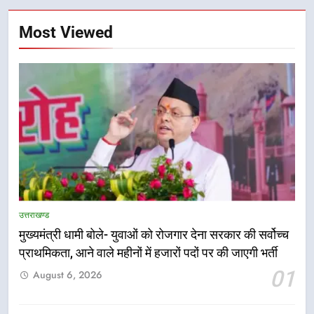
Most Viewed
5
एमडीडीए बोर्ड बैठक में 25 विकास प्रस्तावों
को मिली मंजूरी, देहरादून-मसूरी के
उत्तराखण्ड
नियोजित विकास को मिलेगी रफ्तार
उत्तराखण्ड
मुख्यमंत्री धामी बोले- युवाओं को रोजगार देना सरकार की सर्वोच्च
प्राथमिकता, आने वाले महीनों में हजारों पदों पर की जाएगी भर्ती
6
01
August 6, 2026
मुख्यमंत्री पुष्कर सिंह धामी के दिशा-निर्देशों
में पीएम आवास योजना (शहरी) की प्रगति