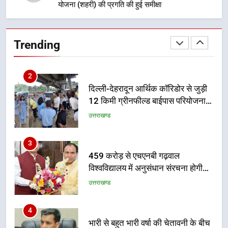
योजना (शहरी) की प्रगति की हुई समीक्षा
2
दिल्ली-देहरादून आर्थिक कॉरिडोर से जुड़ी
12 किमी ग्रीनफील्ड बाईपास परियोजना
Trending
का डीएम ने किया निरीक्षण; समयबद्ध एवं
उत्तराखण्ड
गुणवत्तापूर्ण निर्माण सुनिश्चित करने के
निर्देश, सुरक्षा मानकों से कोई समझौता
3
नहींः डीएम
459 करोड़ से एचएनबी गढ़वाल
विश्वविद्यालय में अनुसंधान संरचना होगी
सुदृढ
उत्तराखण्ड
4
भारी से बहुत भारी वर्षा की चेतावनी के बीच
जिला प्रशासन अलर्ट, सभी विभागों को हाई
अलर्ट पर रहने के निर्देश
उत्तराखण्ड
5
एमडीडीए बोर्ड बैठक में 25 विकास प्रस्तावों