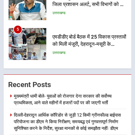
को मिली मंजूरी, देहरादून-मसूरी के
नियोजित विकास को मिलेगी रफ्तार
उत्तराखण्ड
6
मुख्यमंत्री पुष्कर सिंह धामी के दिशा-निर्देशों
में पीएम आवास योजना (शहरी) की प्रगति
की हुई समीक्षा
उत्तराखण्ड
7
बैरागीवाला हत्याकांड के फरार चल रहे
Recent Posts
अभियुक्त को दून पुलिस ने हरिद्वार से किया
गिरफ्तार
उत्तराखण्ड
मुख्यमंत्री धामी बोले- युवाओं को रोजगार देना सरकार की सर्वोच्च
प्राथमिकता, आने वाले महीनों में हजारों पदों पर की जाएगी भर्ती
8
दिल्ली-देहरादून आर्थिक कॉरिडोर से जुड़ी 12 किमी ग्रीनफील्ड बाईपास
भारी बारिश का अलर्ट! 6 अगस्त को
परियोजना का डीएम ने किया निरीक्षण; समयबद्ध एवं गुणवत्तापूर्ण निर्माण
देहरादून में स्कूल बंद
सुनिश्चित करने के निर्देश, सुरक्षा मानकों से कोई समझौता नहींः डीएम
उत्तराखण्ड