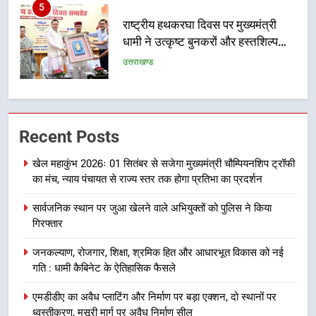
राष्ट्रीय हथकरघा दिवस पर मुख्यमंत्री
धामी ने उत्कृष्ट बुनकरों और हस्तशिल्प
कारीगरों को किया सम्मानित
उत्तराखण्ड
6
उत्तराखंड कांग्रेस में बड़ा संगठनात्मक
फेरबदल, नई कार्यकारिणी और समितियों
Recent Posts
का गठन
उत्तराखण्ड
खेल महाकुंभ 2026ः 01 सितंबर से सजेगा मुख्यमंत्री चौम्पियनशिप ट्रॉफी
का मंच, न्याय पंचायत से राज्य स्तर तक होगा प्रतिभा का प्रदर्शन
7
मुख्यमंत्री धामी बोले- युवाओं को रोजगार
सार्वजनिक स्थान पर जुआ खेलने वाले अभियुक्तों को पुलिस ने किया
देना सरकार की सर्वोच्च प्राथमिकता, आने
गिरफ्तार
वाले महीनों में हजारों पदों पर की जाएगी
उत्तराखण्ड
भर्ती
जनकल्याण, रोजगार, शिक्षा, श्रमिक हित और आधारभूत विकास को नई
गति : धामी कैबिनेट के ऐतिहासिक फैसले
8
दिल्ली-देहरादून आर्थिक कॉरिडोर से जुड़ी
एमडीडीए का अवैध प्लाटिंग और निर्माण पर बड़ा एक्शन, दो स्थानों पर
12 किमी ग्रीनफील्ड बाईपास परियोजना
ध्वस्तीकरण, मसूरी मार्ग पर अवैध निर्माण सील