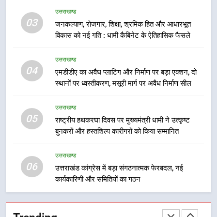
फेरबदल, नई कार्यकारिणी और समितियों
उत्तराखण्ड
का गठन
उत्तराखण्ड
03
जनकल्याण, रोजगार, शिक्षा, श्रमिक हित और आधारभूत
विकास को नई गति : धामी कैबिनेट के ऐतिहासिक फैसले
7
मुख्यमंत्री धामी बोले- युवाओं को रोजगार
उत्तराखण्ड
देना सरकार की सर्वोच्च प्राथमिकता, आने
04
एमडीडीए का अवैध प्लाटिंग और निर्माण पर बड़ा एक्शन, दो
वाले महीनों में हजारों पदों पर की जाएगी
स्थानों पर ध्वस्तीकरण, मसूरी मार्ग पर अवैध निर्माण सील
उत्तराखण्ड
भर्ती
उत्तराखण्ड
8
05
राष्ट्रीय हथकरघा दिवस पर मुख्यमंत्री धामी ने उत्कृष्ट
दिल्ली-देहरादून आर्थिक कॉरिडोर से जुड़ी
बुनकरों और हस्तशिल्प कारीगरों को किया सम्मानित
12 किमी ग्रीनफील्ड बाईपास परियोजना
का डीएम ने किया निरीक्षण; समयबद्ध एवं
उत्तराखण्ड
उत्तराखण्ड
गुणवत्तापूर्ण निर्माण सुनिश्चित करने के
06
उत्तराखंड कांग्रेस में बड़ा संगठनात्मक फेरबदल, नई
निर्देश, सुरक्षा मानकों से कोई समझौता
1
कार्यकारिणी और समितियों का गठन
नहींः डीएम
खेल महाकुंभ 2026ः 01 सितंबर से सजेगा
मुख्यमंत्री चौम्पियनशिप ट्रॉफी का मंच,
न्याय पंचायत से राज्य स्तर तक होगा
उत्तराखण्ड