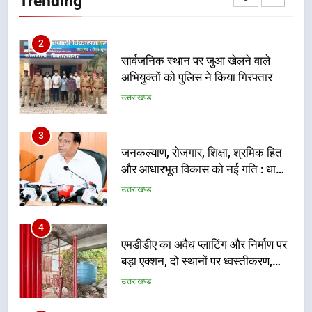
Trending
प्रतिभा का प्रदर्शन
2
सार्वजनिक स्थान पर जुआ खेलने वाले
अभियुक्तों को पुलिस ने किया गिरफ्तार
उत्तराखण्ड
3
जनकल्याण, रोजगार, शिक्षा, श्रमिक हित
और आधारभूत विकास को नई गति : धामी
कैबिनेट के ऐतिहासिक फैसले
उत्तराखण्ड
4
एमडीडीए का अवैध प्लाटिंग और निर्माण पर
बड़ा एक्शन, दो स्थानों पर ध्वस्तीकरण,
मसूरी मार्ग पर अवैध निर्माण सील
उत्तराखण्ड
5