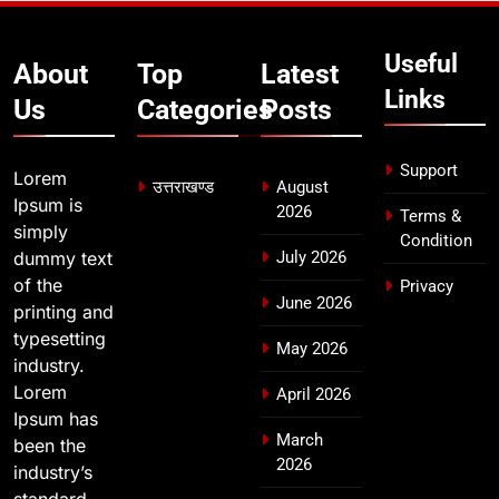
देना सरकार की सर्वोच्च प्राथमिकता, आने
वाले महीनों में हजारों पदों पर की जाएगी
उत्तराखण्ड
Useful
About
Top
Latest
भर्ती
Links
Us
Categories
Posts
8
दिल्ली-देहरादून आर्थिक कॉरिडोर से जुड़ी
12 किमी ग्रीनफील्ड बाईपास परियोजना
Support
Lorem
उत्तराखण्ड
August
का डीएम ने किया निरीक्षण; समयबद्ध एवं
उत्तराखण्ड
Ipsum is
2026
Terms &
गुणवत्तापूर्ण निर्माण सुनिश्चित करने के
simply
Condition
निर्देश, सुरक्षा मानकों से कोई समझौता
dummy text
July 2026
नहींः डीएम
of the
Privacy
June 2026
printing and
typesetting
May 2026
industry.
Lorem
April 2026
Ipsum has
March
been the
2026
industry’s
standard