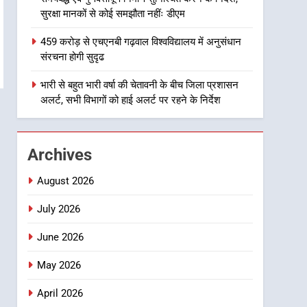
हरिद्वार से किया गिरफ्तार
उत्तराखण्ड
सुरक्षा मानकों से कोई समझौता नहींः डीएम
1
459 करोड़ से एचएनबी गढ़वाल विश्वविद्यालय में अनुसंधान
उत्तराखंड कांग्रेस में बड़ा
संरचना होगी सुदृढ
संगठनात्मक फेरबदल, नई
कार्यकारिणी और समितियों का
भारी से बहुत भारी वर्षा की चेतावनी के बीच जिला प्रशासन
उत्तराखण्ड
अलर्ट, सभी विभागों को हाई अलर्ट पर रहने के निर्देश
गठन
2
मुख्यमंत्री धामी बोले- युवाओं को
रोजगार देना सरकार की सर्वोच्च
Archives
प्राथमिकता, आने वाले महीनों में
उत्तराखण्ड
हजारों पदों पर की जाएगी भर्ती
August 2026
3
दिल्ली-देहरादून आर्थिक कॉरिडोर
July 2026
से जुड़ी 12 किमी ग्रीनफील्ड
June 2026
बाईपास परियोजना का डीएम ने
उत्तराखण्ड
किया निरीक्षण; समयबद्ध एवं
May 2026
गुणवत्तापूर्ण निर्माण सुनिश्चित करने
4
459 करोड़ से एचएनबी गढ़वाल
के निर्देश, सुरक्षा मानकों से कोई
April 2026
विश्वविद्यालय में अनुसंधान संरचना
समझौता नहींः डीएम