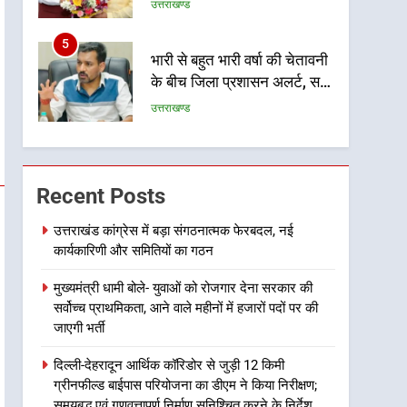
होगी सुदृढ
उत्तराखण्ड
5
भारी से बहुत भारी वर्षा की चेतावनी
के बीच जिला प्रशासन अलर्ट, सभी
विभागों को हाई अलर्ट पर रहने के
उत्तराखण्ड
निर्देश
6
एमडीडीए बोर्ड बैठक में 25 विकास
प्रस्तावों को मिली मंजूरी, देहरादून-
Recent Posts
मसूरी के नियोजित विकास को
उत्तराखण्ड
मिलेगी रफ्तार
उत्तराखंड कांग्रेस में बड़ा संगठनात्मक फेरबदल, नई
कार्यकारिणी और समितियों का गठन
7
मुख्यमंत्री पुष्कर सिंह धामी के
मुख्यमंत्री धामी बोले- युवाओं को रोजगार देना सरकार की
दिशा-निर्देशों में पीएम आवास
सर्वोच्च प्राथमिकता, आने वाले महीनों में हजारों पदों पर की
योजना (शहरी) की प्रगति की हुई
उत्तराखण्ड
जाएगी भर्ती
समीक्षा
8
दिल्ली-देहरादून आर्थिक कॉरिडोर से जुड़ी 12 किमी
बैरागीवाला हत्याकांड के फरार चल
ग्रीनफील्ड बाईपास परियोजना का डीएम ने किया निरीक्षण;
रहे अभियुक्त को दून पुलिस ने
समयबद्ध एवं गुणवत्तापूर्ण निर्माण सुनिश्चित करने के निर्देश,