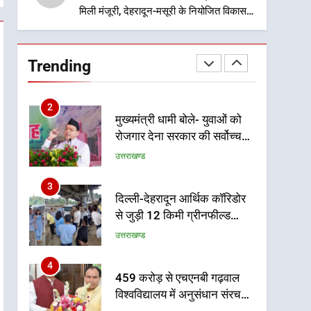
मिली मंजूरी, देहरादून-मसूरी के नियोजित विकास
को मिलेगी रफ्तार
1
उत्तराखंड कांग्रेस में बड़ा
संगठनात्मक फेरबदल, नई
Trending
कार्यकारिणी और समितियों का
उत्तराखण्ड
गठन
2
मुख्यमंत्री धामी बोले- युवाओं को
रोजगार देना सरकार की सर्वोच्च
प्राथमिकता, आने वाले महीनों में
उत्तराखण्ड
हजारों पदों पर की जाएगी भर्ती
3
दिल्ली-देहरादून आर्थिक कॉरिडोर
से जुड़ी 12 किमी ग्रीनफील्ड
बाईपास परियोजना का डीएम ने
उत्तराखण्ड
किया निरीक्षण; समयबद्ध एवं
गुणवत्तापूर्ण निर्माण सुनिश्चित करने
4
459 करोड़ से एचएनबी गढ़वाल
के निर्देश, सुरक्षा मानकों से कोई
विश्वविद्यालय में अनुसंधान संरचना
समझौता नहींः डीएम