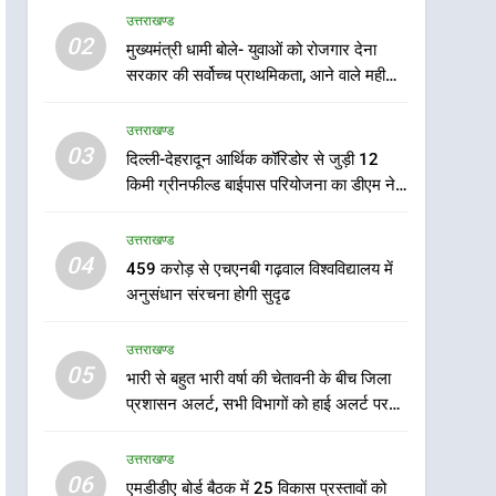
उत्तराखण्ड
5
02
मुख्यमंत्री धामी बोले- युवाओं को रोजगार देना
भारी से बहुत भारी वर्षा की चेतावनी
सरकार की सर्वोच्च प्राथमिकता, आने वाले महीनों
के बीच जिला प्रशासन अलर्ट, सभी
में हजारों पदों पर की जाएगी भर्ती
विभागों को हाई अलर्ट पर रहने के
उत्तराखण्ड
उत्तराखण्ड
निर्देश
03
दिल्ली-देहरादून आर्थिक कॉरिडोर से जुड़ी 12
6
एमडीडीए बोर्ड बैठक में 25 विकास
किमी ग्रीनफील्ड बाईपास परियोजना का डीएम ने
प्रस्तावों को मिली मंजूरी, देहरादून-
किया निरीक्षण; समयबद्ध एवं गुणवत्तापूर्ण निर्माण
मसूरी के नियोजित विकास को
सुनिश्चित करने के निर्देश, सुरक्षा मानकों से कोई
उत्तराखण्ड
उत्तराखण्ड
समझौता नहींः डीएम
मिलेगी रफ्तार
04
459 करोड़ से एचएनबी गढ़वाल विश्वविद्यालय में
7
अनुसंधान संरचना होगी सुदृढ
मुख्यमंत्री पुष्कर सिंह धामी के
दिशा-निर्देशों में पीएम आवास
उत्तराखण्ड
योजना (शहरी) की प्रगति की हुई
उत्तराखण्ड
05
भारी से बहुत भारी वर्षा की चेतावनी के बीच जिला
समीक्षा
प्रशासन अलर्ट, सभी विभागों को हाई अलर्ट पर
8
रहने के निर्देश
बैरागीवाला हत्याकांड के फरार चल
उत्तराखण्ड
रहे अभियुक्त को दून पुलिस ने
06
हरिद्वार से किया गिरफ्तार
एमडीडीए बोर्ड बैठक में 25 विकास प्रस्तावों को
उत्तराखण्ड