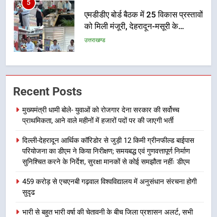
6
मुख्यमंत्री पुष्कर सिंह धामी के दिशा-निर्देशों
में पीएम आवास योजना (शहरी) की प्रगति
की हुई समीक्षा
उत्तराखण्ड
7
बैरागीवाला हत्याकांड के फरार चल रहे
Recent Posts
अभियुक्त को दून पुलिस ने हरिद्वार से किया
गिरफ्तार
उत्तराखण्ड
मुख्यमंत्री धामी बोले- युवाओं को रोजगार देना सरकार की सर्वोच्च
प्राथमिकता, आने वाले महीनों में हजारों पदों पर की जाएगी भर्ती
8
दिल्ली-देहरादून आर्थिक कॉरिडोर से जुड़ी 12 किमी ग्रीनफील्ड बाईपास
भारी बारिश का अलर्ट! 6 अगस्त को
परियोजना का डीएम ने किया निरीक्षण; समयबद्ध एवं गुणवत्तापूर्ण निर्माण
देहरादून में स्कूल बंद
सुनिश्चित करने के निर्देश, सुरक्षा मानकों से कोई समझौता नहींः डीएम
उत्तराखण्ड
459 करोड़ से एचएनबी गढ़वाल विश्वविद्यालय में अनुसंधान संरचना होगी
सुदृढ
1
मुख्यमंत्री धामी बोले- युवाओं को रोजगार
भारी से बहुत भारी वर्षा की चेतावनी के बीच जिला प्रशासन अलर्ट, सभी