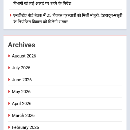
देना सरकार की सर्वोच्च प्राथमिकता, आने
विभागों को हाई अलर्ट पर रहने के निर्देश
वाले महीनों में हजारों पदों पर की जाएगी
उत्तराखण्ड
भर्ती
एमडीडीए बोर्ड बैठक में 25 विकास प्रस्तावों को मिली मंजूरी, देहरादून-मसूरी
के नियोजित विकास को मिलेगी रफ्तार
2
दिल्ली-देहरादून आर्थिक कॉरिडोर से जुड़ी
12 किमी ग्रीनफील्ड बाईपास परियोजना
Archives
का डीएम ने किया निरीक्षण; समयबद्ध एवं
उत्तराखण्ड
गुणवत्तापूर्ण निर्माण सुनिश्चित करने के
August 2026
निर्देश, सुरक्षा मानकों से कोई समझौता
3
नहींः डीएम
July 2026
459 करोड़ से एचएनबी गढ़वाल
विश्वविद्यालय में अनुसंधान संरचना होगी
June 2026
सुदृढ
उत्तराखण्ड
May 2026
4
April 2026
भारी से बहुत भारी वर्षा की चेतावनी के बीच
March 2026
जिला प्रशासन अलर्ट, सभी विभागों को हाई
अलर्ट पर रहने के निर्देश
उत्तराखण्ड
February 2026