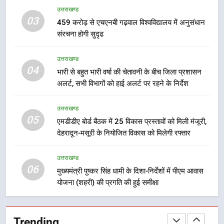
बैरागीवाला हत्याकांड के फरार चल रहे
सुरक्षा मानकों से कोई समझौता नहींः डीएम
उत्तराखण्ड
अभियुक्त को दून पुलिस ने हरिद्वार से किया
03
459 करोड़ से एचएनबी गढ़वाल विश्वविद्यालय में अनुसंधान
गिरफ्तार
उत्तराखण्ड
संरचना होगी सुदृढ
8
उत्तराखण्ड
भारी बारिश का अलर्ट! 6 अगस्त को
04
भारी से बहुत भारी वर्षा की चेतावनी के बीच जिला प्रशासन
देहरादून में स्कूल बंद
अलर्ट, सभी विभागों को हाई अलर्ट पर रहने के निर्देश
उत्तराखण्ड
उत्तराखण्ड
05
1
एमडीडीए बोर्ड बैठक में 25 विकास प्रस्तावों को मिली मंजूरी,
देहरादून-मसूरी के नियोजित विकास को मिलेगी रफ्तार
मुख्यमंत्री धामी बोले- युवाओं को रोजगार
देना सरकार की सर्वोच्च प्राथमिकता, आने
वाले महीनों में हजारों पदों पर की जाएगी
उत्तराखण्ड
उत्तराखण्ड
06
भर्ती
मुख्यमंत्री पुष्कर सिंह धामी के दिशा-निर्देशों में पीएम आवास
योजना (शहरी) की प्रगति की हुई समीक्षा
2
दिल्ली-देहरादून आर्थिक कॉरिडोर से जुड़ी
12 किमी ग्रीनफील्ड बाईपास परियोजना
Trending
का डीएम ने किया निरीक्षण; समयबद्ध एवं