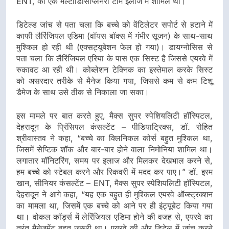
ENT, की एक मल्टीडिसिप्लिनरी टीम इलाज में शामिल थी।
डिटेल्ड जांच से पता चला कि बच्चे को वेंटिलेटर सपोर्ट से हटाने में
काफी लैरिंजियल एडिमा (वॉयस बॉक्स में गंभीर सूजन) के साथ-साथ
मुश्किल हो रही थी (एक्सट्यूबेशन फेल हो गया)। डायग्नोसिस से
पता चला कि लैरिंजियल एरिया के पास एक सिस्ट है जिससे एयरवे में
रुकावट आ रही थी। कोब्लेशन टेक्निक का इस्तेमाल करके सिस्ट
को असरदार तरीके से मैनेज किया गया, जिससे कम से कम टिशू
डैमेज के साथ उसे ठीक से निकाला जा सका।
इस मामले पर बात करते हुए, मैक्स सुपर स्पेशियलिटी हॉस्पिटल,
देहरादून के प्रिंसिपल कंसल्टेंट – पीडियाट्रिक्स, डॉ. रोहित
श्रीवास्तव ने कहा, “बच्चे का क्लिनिकल कोर्स बहुत मुश्किल था,
जिसमें सेप्टिक शॉक और बार-बार होने वाला निमोनिया शामिल था।
लगातार मॉनिटरिंग, समय पर इलाज और मिलकर देखभाल करने से,
हम बच्चे को स्टेबल करने और रिकवरी में मदद कर पाए।” डॉ. इरम
खान, सीनियर कंसल्टेंट – ENT, मैक्स सुपर स्पेशियलिटी हॉस्पिटल,
देहरादून ने आगे कहा, “यह एक बहुत ही मुश्किल एयरवे ऑब्स्ट्रक्शन
का मामला था, जिसमें एक बच्चे को आने पर ही इंट्यूबेट किया गया
था। वोकल कॉर्ड्स में लेरिंजियल एडिमा होने की वजह से, एयरवे का
तुरंत मैनेजमेंट बहुत ज़रूरी था। एयरवे की और डिटेल में जांच करने