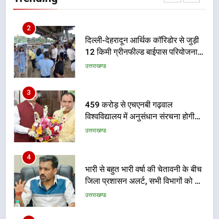
उत्तराखण्ड
गुणवत्तापूर्ण निर्माण सुनिश्चित करने के
निर्देश, सुरक्षा मानकों से कोई समझौता
3
नहींः डीएम
459 करोड़ से एचएनबी गढ़वाल
विश्वविद्यालय में अनुसंधान संरचना होगी
सुदृढ
उत्तराखण्ड
4
भारी से बहुत भारी वर्षा की चेतावनी के बीच
जिला प्रशासन अलर्ट, सभी विभागों को हाई
अलर्ट पर रहने के निर्देश
उत्तराखण्ड
5
एमडीडीए बोर्ड बैठक में 25 विकास प्रस्तावों
को मिली मंजूरी, देहरादून-मसूरी के
नियोजित विकास को मिलेगी रफ्तार
उत्तराखण्ड