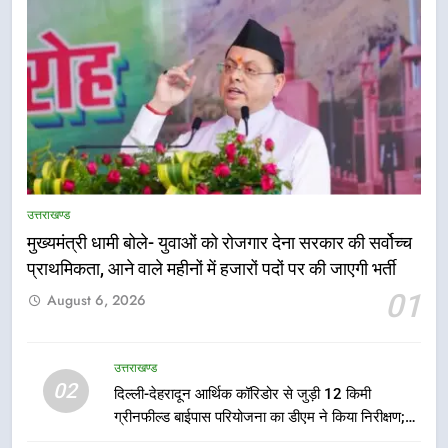
5
एमडीडीए बोर्ड बैठक में 25 विकास प्रस्तावों
को मिली मंजूरी, देहरादून-मसूरी के
उत्तराखण्ड
नियोजित विकास को मिलेगी रफ्तार
उत्तराखण्ड
मुख्यमंत्री धामी बोले- युवाओं को रोजगार देना सरकार की सर्वोच्च
प्राथमिकता, आने वाले महीनों में हजारों पदों पर की जाएगी भर्ती
6
01
August 6, 2026
मुख्यमंत्री पुष्कर सिंह धामी के दिशा-निर्देशों
में पीएम आवास योजना (शहरी) की प्रगति
की हुई समीक्षा
उत्तराखण्ड
उत्तराखण्ड
02
दिल्ली-देहरादून आर्थिक कॉरिडोर से जुड़ी 12 किमी
ग्रीनफील्ड बाईपास परियोजना का डीएम ने किया निरीक्षण;
7
समयबद्ध एवं गुणवत्तापूर्ण निर्माण सुनिश्चित करने के निर्देश,