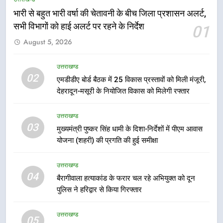
भारी से बहुत भारी वर्षा की चेतावनी के बीच जिला प्रशासन अलर्ट,
6
सभी विभागों को हाई अलर्ट पर रहने के निर्देश
01
मुख्यमंत्री धामी की सुरक्षा प्राथमिकता:
August 5, 2026
सीसीटीवी, ड्रोन और स्वास्थ्य सेवाओं के
बीच शिवभक्तों के लिए बनाया सुरक्षित
उत्तराखण्ड
कांवड़ मार्ग
उत्तराखण्ड
02
एमडीडीए बोर्ड बैठक में 25 विकास प्रस्तावों को मिली मंजूरी,
7
देहरादून-मसूरी के नियोजित विकास को मिलेगी रफ्तार
एसआईआर प्रक्रिया की निगरानी के लिए
प्रदेश कांग्रेस मुख्यालय में कंट्रोल रूम
उत्तराखण्ड
का शुभारंभ
उत्तराखण्ड
03
मुख्यमंत्री पुष्कर सिंह धामी के दिशा-निर्देशों में पीएम आवास
योजना (शहरी) की प्रगति की हुई समीक्षा
8
सड़क सुरक्षा पर डीएम का सख्त एक्शन,
उत्तराखण्ड
ब्लैक स्पॉट होंगे सुरक्षित, हर माह होगी
04
बैरागीवाला हत्याकांड के फरार चल रहे अभियुक्त को दून
प्रगति समीक्षा
उत्तराखण्ड
पुलिस ने हरिद्वार से किया गिरफ्तार
उत्तराखण्ड
1
05