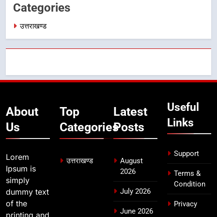
कांवड़ मार्ग
Categories
7
उत्तराखण्ड
एसआईआर प्रक्रिया की निगरानी के लिए
प्रदेश कांग्रेस मुख्यालय में कंट्रोल रूम
का शुभारंभ
उत्तराखण्ड
8
सड़क सुरक्षा पर डीएम का सख्त एक्शन,
Useful
ब्लैक स्पॉट होंगे सुरक्षित, हर माह होगी
About
Top
Latest
प्रगति समीक्षा
Links
उत्तराखण्ड
Us
Categories
Posts
Support
Lorem
उत्तराखण्ड
August
Ipsum is
2026
Terms &
simply
Condition
dummy text
July 2026
of the
Privacy
June 2026
printing and