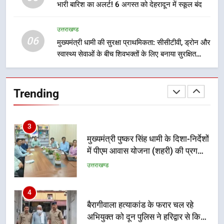
भारी बारिश का अलर्ट! 6 अगस्त को देहरादून में स्कूल बंद
भारी से बहुत भारी वर्षा की चेतावनी के बीच
जिला प्रशासन अलर्ट, सभी विभागों को हाई
अलर्ट पर रहने के निर्देश
उत्तराखण्ड
उत्तराखण्ड
06
मुख्यमंत्री धामी की सुरक्षा प्राथमिकता: सीसीटीवी, ड्रोन और
स्वास्थ्य सेवाओं के बीच शिवभक्तों के लिए बनाया सुरक्षित
2
कांवड़ मार्ग
एमडीडीए बोर्ड बैठक में 25 विकास प्रस्तावों
को मिली मंजूरी, देहरादून-मसूरी के
Trending
नियोजित विकास को मिलेगी रफ्तार
उत्तराखण्ड
3
मुख्यमंत्री पुष्कर सिंह धामी के दिशा-निर्देशों
में पीएम आवास योजना (शहरी) की प्रगति
की हुई समीक्षा
उत्तराखण्ड
4
बैरागीवाला हत्याकांड के फरार चल रहे
अभियुक्त को दून पुलिस ने हरिद्वार से किया