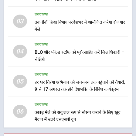
कावड़ मेले को सकुशल रूप से संपन्न कराने
उत्तराखण्ड
के लिए खुद मैदान में उतरे एसएसपी दून
03
तकनीकी शिक्षा विभाग प्रदेशभर में आयोजित करेगा रोजगार
उत्तराखण्ड
मेले
7
उत्तराखण्ड
मुख्यमंत्री ने तीलू रौतेली एवं आंगनबाड़ी
04
BLO और फील्ड स्टॉफ को प्रोत्साहित करें जिलाधिकारी –
कार्यकत्री पुरस्कार से मातृशक्ति को किया
सीईओ
सम्मानित
उत्तराखण्ड
उत्तराखण्ड
8
05
हर घर तिरंगा अभियान को जन-जन तक पहुंचाने की तैयारी,
खेल महाकुंभ 2026ः 01 सितंबर से सजेगा
9 से 17 अगस्त तक होंगे देशभक्ति के विविध कार्यक्रम
मुख्यमंत्री चौम्पियनशिप ट्रॉफी का मंच,
न्याय पंचायत से राज्य स्तर तक होगा
उत्तराखण्ड
उत्तराखण्ड
प्रतिभा का प्रदर्शन
06
कावड़ मेले को सकुशल रूप से संपन्न कराने के लिए खुद
मैदान में उतरे एसएसपी दून
1
विशेष स्वच्छता अभियान में डीएम एवं सचिव
विधिक सेवा प्राधिकरण ने किया प्रतिभाग,