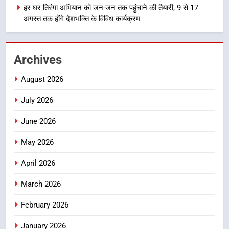
हर घर तिरंगा अभियान को जन-जन तक पहुंचाने की तैयारी, 9 से 17
मुख्यमंत्री चौम्पियनशिप ट्रॉफी का मंच,
अगस्त तक होंगे देशभक्ति के विविध कार्यक्रम
न्याय पंचायत से राज्य स्तर तक होगा
उत्तराखण्ड
प्रतिभा का प्रदर्शन
1
Archives
विशेष स्वच्छता अभियान में डीएम एवं सचिव
August 2026
विधिक सेवा प्राधिकरण ने किया प्रतिभाग,
100 से अधिक लोग बने इस अभियान का
उत्तराखण्ड
July 2026
हिस्सा
June 2026
2
कॉमनवेल्थ गेम्स में कांस्य पदक जीतने
May 2026
वाली उन्नति शर्मा को मेयर सौरभ
थपलियाल ने किया सम्मानित
उत्तराखण्ड
April 2026
March 2026
3
तकनीकी शिक्षा विभाग प्रदेशभर में
February 2026
आयोजित करेगा रोजगार मेले
January 2026