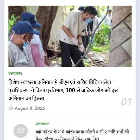
उत्तराखण्ड
विशेष स्वच्छता अभियान में डीएम एवं सचिव विधिक सेवा
प्राधिकरण ने किया प्रतिभाग, 100 से अधिक लोग बने इस
अभियान का हिस्सा
5
01
हर घर तिरंगा अभियान को जन-जन तक
August 8, 2026
पहुंचाने की तैयारी, 9 से 17 अगस्त तक
होंगे देशभक्ति के विविध कार्यक्रम
उत्तराखण्ड
उत्तराखण्ड
02
कॉमनवेल्थ गेम्स में कांस्य पदक जीतने वाली उन्नति शर्मा को
मेयर सौरभ थपलियाल ने किया सम्मानित
6