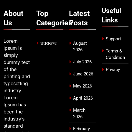
7
मुख्यमंत्री ने तीलू रौतेली एवं आंगनबाड़ी
Useful
About
Top
Latest
कार्यकत्री पुरस्कार से मातृशक्ति को किया
Links
Us
Categories
Posts
सम्मानित
उत्तराखण्ड
Support
8
Lorem
उत्तराखण्ड
August
खेल महाकुंभ 2026ः 01 सितंबर से सजेगा
Ipsum is
2026
Terms &
मुख्यमंत्री चौम्पियनशिप ट्रॉफी का मंच,
simply
Condition
न्याय पंचायत से राज्य स्तर तक होगा
dummy text
July 2026
उत्तराखण्ड
प्रतिभा का प्रदर्शन
of the
Privacy
June 2026
printing and
typesetting
May 2026
industry.
Lorem
April 2026
Ipsum has
March
been the
2026
industry’s
standard
February