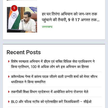
5
हर घर तिरंगा अभियान को जन-जन तक
पहुंचाने की तैयारी, 9 से 17 अगस्त तक
होंगे देशभक्ति के विविध कार्यक्रम
उत्तराखण्ड
6
कावड़ मेले को सकुशल रूप से संपन्न कराने
के लिए खुद मैदान में उतरे एसएसपी दून
Recent Posts
उत्तराखण्ड
विशेष स्वच्छता अभियान में डीएम एवं सचिव विधिक सेवा प्राधिकरण ने
किया प्रतिभाग, 100 से अधिक लोग बने इस अभियान का हिस्सा
7
मुख्यमंत्री ने तीलू रौतेली एवं आंगनबाड़ी
कॉमनवेल्थ गेम्स में कांस्य पदक जीतने वाली उन्नति शर्मा को मेयर सौरभ
कार्यकत्री पुरस्कार से मातृशक्ति को किया
थपलियाल ने किया सम्मानित
सम्मानित
उत्तराखण्ड
तकनीकी शिक्षा विभाग प्रदेशभर में आयोजित करेगा रोजगार मेले
BLO और फील्ड स्टॉफ को प्रोत्साहित करें जिलाधिकारी – सीईओ
8
खेल महाकुंभ 2026ः 01 सितंबर से सजेगा