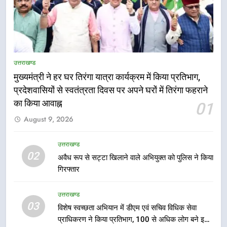
5
तकनीकी शिक्षा विभाग प्रदेशभर में
उत्तराखण्ड
आयोजित करेगा रोजगार मेले
मुख्यमंत्री ने हर घर तिरंगा यात्रा कार्यक्रम में किया प्रतिभाग,
उत्तराखण्ड
प्रदेशवासियों से स्वतंत्रता दिवस पर अपने घरों में तिरंगा फहराने
का किया आवाह्न
01
6
August 9, 2026
BLO और फील्ड स्टॉफ को प्रोत्साहित करें
जिलाधिकारी – सीईओ
उत्तराखण्ड
उत्तराखण्ड
02
अवैध रूप से सट्टा खिलाने वाले अभियुक्त को पुलिस ने किया
गिरफ्तार
7
हर घर तिरंगा अभियान को जन-जन तक
उत्तराखण्ड
पहुंचाने की तैयारी, 9 से 17 अगस्त तक
03
विशेष स्वच्छता अभियान में डीएम एवं सचिव विधिक सेवा
होंगे देशभक्ति के विविध कार्यक्रम
उत्तराखण्ड
प्राधिकरण ने किया प्रतिभाग, 100 से अधिक लोग बने इस