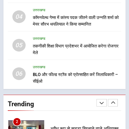
अभियान का हिस्सा
8
उत्तराखण्ड
कावड़ मेले को सकुशल रूप से संपन्न कराने
04
कॉमनवेल्थ गेम्स में कांस्य पदक जीतने वाली उन्नति शर्मा को
के लिए खुद मैदान में उतरे एसएसपी दून
मेयर सौरभ थपलियाल ने किया सम्मानित
उत्तराखण्ड
उत्तराखण्ड
05
1
तकनीकी शिक्षा विभाग प्रदेशभर में आयोजित करेगा रोजगार
मेले
मुख्यमंत्री ने हर घर तिरंगा यात्रा
कार्यक्रम में किया प्रतिभाग, प्रदेशवासियों
से स्वतंत्रता दिवस पर अपने घरों में तिरंगा
उत्तराखण्ड
उत्तराखण्ड
06
फहराने का किया आवाह्न
BLO और फील्ड स्टॉफ को प्रोत्साहित करें जिलाधिकारी –
सीईओ
2
अवैध रूप से सट्टा खिलाने वाले अभियुक्त
को पुलिस ने किया गिरफ्तार
Trending
उत्तराखण्ड
3
विशेष स्वच्छता अभियान में डीएम एवं सचिव