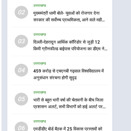
उत्तराखण्ड
5
02
मुख्यमंत्री धामी बोले- युवाओं को रोजगार देना
भारी से बहुत भारी वर्षा की चेतावनी
सरकार की सर्वोच्च प्राथमिकता, आने वाले महीनों
के बीच जिला प्रशासन अलर्ट, सभी
में हजारों पदों पर की जाएगी भर्ती
विभागों को हाई अलर्ट पर रहने के
उत्तराखण्ड
उत्तराखण्ड
निर्देश
03
दिल्ली-देहरादून आर्थिक कॉरिडोर से जुड़ी 12
6
एमडीडीए बोर्ड बैठक में 25 विकास
किमी ग्रीनफील्ड बाईपास परियोजना का डीएम ने
प्रस्तावों को मिली मंजूरी, देहरादून-
किया निरीक्षण; समयबद्ध एवं गुणवत्तापूर्ण निर्माण
मसूरी के नियोजित विकास को
सुनिश्चित करने के निर्देश, सुरक्षा मानकों से कोई
उत्तराखण्ड
उत्तराखण्ड
समझौता नहींः डीएम
मिलेगी रफ्तार
04
459 करोड़ से एचएनबी गढ़वाल विश्वविद्यालय में
7
अनुसंधान संरचना होगी सुदृढ
मुख्यमंत्री पुष्कर सिंह धामी के
दिशा-निर्देशों में पीएम आवास
उत्तराखण्ड
योजना (शहरी) की प्रगति की हुई
उत्तराखण्ड
05
भारी से बहुत भारी वर्षा की चेतावनी के बीच जिला
समीक्षा
प्रशासन अलर्ट, सभी विभागों को हाई अलर्ट पर
8
रहने के निर्देश
बैरागीवाला हत्याकांड के फरार चल
उत्तराखण्ड
रहे अभियुक्त को दून पुलिस ने
06
हरिद्वार से किया गिरफ्तार
एमडीडीए बोर्ड बैठक में 25 विकास प्रस्तावों को
उत्तराखण्ड