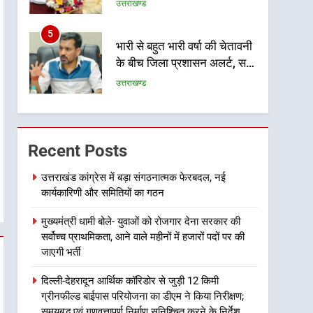
होगी सुदृढ
उत्तराखण्ड
5
भारी से बहुत भारी वर्षा की चेतावनी
के बीच जिला प्रशासन अलर्ट, सभी
विभागों को हाई अलर्ट पर रहने के
उत्तराखण्ड
निर्देश
6
एमडीडीए बोर्ड बैठक में 25 विकास
प्रस्तावों को मिली मंजूरी, देहरादून-
Recent Posts
मसूरी के नियोजित विकास को
उत्तराखण्ड
मिलेगी रफ्तार
उत्तराखंड कांग्रेस में बड़ा संगठनात्मक फेरबदल, नई
कार्यकारिणी और समितियों का गठन
7
मुख्यमंत्री पुष्कर सिंह धामी के
मुख्यमंत्री धामी बोले- युवाओं को रोजगार देना सरकार की
दिशा-निर्देशों में पीएम आवास
सर्वोच्च प्राथमिकता, आने वाले महीनों में हजारों पदों पर की
योजना (शहरी) की प्रगति की हुई
उत्तराखण्ड
जाएगी भर्ती
समीक्षा
8
दिल्ली-देहरादून आर्थिक कॉरिडोर से जुड़ी 12 किमी
बैरागीवाला हत्याकांड के फरार चल
ग्रीनफील्ड बाईपास परियोजना का डीएम ने किया निरीक्षण;
रहे अभियुक्त को दून पुलिस ने
समयबद्ध एवं गुणवत्तापूर्ण निर्माण सुनिश्चित करने के निर्देश,