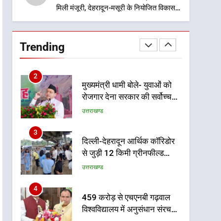
मिली मंजूरी, देहरादून-मसूरी के नियोजित विकास
को मिलेगी रफ्तार
1
उत्तराखंड कांग्रेस में बड़ा
संगठनात्मक फेरबदल, नई
Trending
कार्यकारिणी और समितियों का
उत्तराखण्ड
गठन
2
मुख्यमंत्री धामी बोले- युवाओं को
रोजगार देना सरकार की सर्वोच्च
प्राथमिकता, आने वाले महीनों में
उत्तराखण्ड
हजारों पदों पर की जाएगी भर्ती
3
दिल्ली-देहरादून आर्थिक कॉरिडोर
से जुड़ी 12 किमी ग्रीनफील्ड
बाईपास परियोजना का डीएम ने
उत्तराखण्ड
किया निरीक्षण; समयबद्ध एवं
गुणवत्तापूर्ण निर्माण सुनिश्चित करने
4
459 करोड़ से एचएनबी गढ़वाल
के निर्देश, सुरक्षा मानकों से कोई
विश्वविद्यालय में अनुसंधान संरचना
समझौता नहींः डीएम