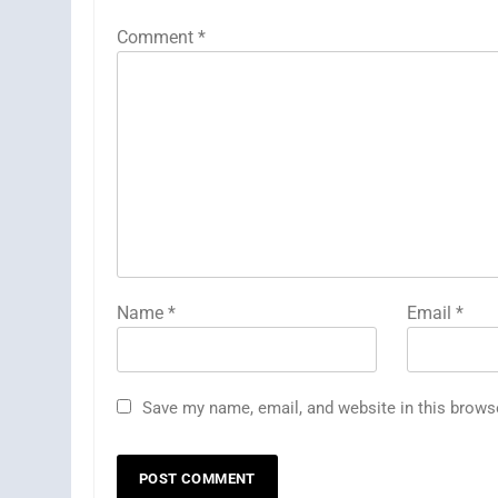
Comment
*
Name
*
Email
*
Save my name, email, and website in this brows