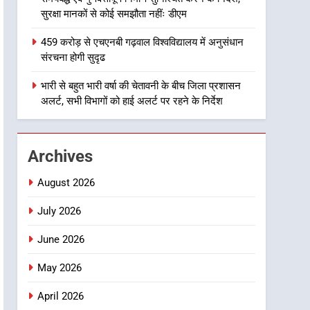
हरिद्वार से किया गिरफ्तार
उत्तराखण्ड
सुरक्षा मानकों से कोई समझौता नहींः डीएम
1
459 करोड़ से एचएनबी गढ़वाल विश्वविद्यालय में अनुसंधान
उत्तराखंड कांग्रेस में बड़ा
संरचना होगी सुदृढ
संगठनात्मक फेरबदल, नई
कार्यकारिणी और समितियों का
भारी से बहुत भारी वर्षा की चेतावनी के बीच जिला प्रशासन
उत्तराखण्ड
अलर्ट, सभी विभागों को हाई अलर्ट पर रहने के निर्देश
गठन
2
मुख्यमंत्री धामी बोले- युवाओं को
रोजगार देना सरकार की सर्वोच्च
Archives
प्राथमिकता, आने वाले महीनों में
उत्तराखण्ड
हजारों पदों पर की जाएगी भर्ती
August 2026
3
दिल्ली-देहरादून आर्थिक कॉरिडोर
July 2026
से जुड़ी 12 किमी ग्रीनफील्ड
June 2026
बाईपास परियोजना का डीएम ने
उत्तराखण्ड
किया निरीक्षण; समयबद्ध एवं
May 2026
गुणवत्तापूर्ण निर्माण सुनिश्चित करने
4
459 करोड़ से एचएनबी गढ़वाल
के निर्देश, सुरक्षा मानकों से कोई
April 2026
विश्वविद्यालय में अनुसंधान संरचना
समझौता नहींः डीएम