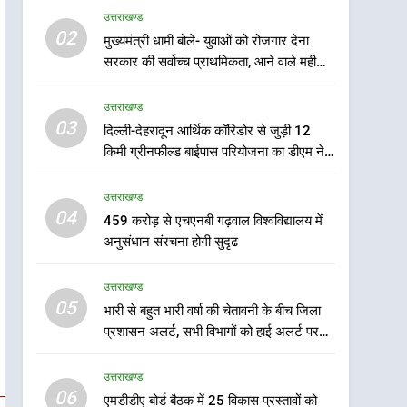
उत्तराखण्ड
5
02
मुख्यमंत्री धामी बोले- युवाओं को रोजगार देना
भारी से बहुत भारी वर्षा की चेतावनी
सरकार की सर्वोच्च प्राथमिकता, आने वाले महीनों
के बीच जिला प्रशासन अलर्ट, सभी
में हजारों पदों पर की जाएगी भर्ती
विभागों को हाई अलर्ट पर रहने के
उत्तराखण्ड
उत्तराखण्ड
निर्देश
03
दिल्ली-देहरादून आर्थिक कॉरिडोर से जुड़ी 12
6
एमडीडीए बोर्ड बैठक में 25 विकास
किमी ग्रीनफील्ड बाईपास परियोजना का डीएम ने
प्रस्तावों को मिली मंजूरी, देहरादून-
किया निरीक्षण; समयबद्ध एवं गुणवत्तापूर्ण निर्माण
मसूरी के नियोजित विकास को
सुनिश्चित करने के निर्देश, सुरक्षा मानकों से कोई
उत्तराखण्ड
उत्तराखण्ड
समझौता नहींः डीएम
मिलेगी रफ्तार
04
459 करोड़ से एचएनबी गढ़वाल विश्वविद्यालय में
7
अनुसंधान संरचना होगी सुदृढ
मुख्यमंत्री पुष्कर सिंह धामी के
दिशा-निर्देशों में पीएम आवास
उत्तराखण्ड
योजना (शहरी) की प्रगति की हुई
उत्तराखण्ड
05
भारी से बहुत भारी वर्षा की चेतावनी के बीच जिला
समीक्षा
प्रशासन अलर्ट, सभी विभागों को हाई अलर्ट पर
8
रहने के निर्देश
बैरागीवाला हत्याकांड के फरार चल
उत्तराखण्ड
रहे अभियुक्त को दून पुलिस ने
06
हरिद्वार से किया गिरफ्तार
एमडीडीए बोर्ड बैठक में 25 विकास प्रस्तावों को
उत्तराखण्ड