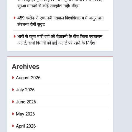
हरिद्वार से किया गिरफ्तार
उत्तराखण्ड
सुरक्षा मानकों से कोई समझौता नहींः डीएम
1
459 करोड़ से एचएनबी गढ़वाल विश्वविद्यालय में अनुसंधान
उत्तराखंड कांग्रेस में बड़ा
संरचना होगी सुदृढ
संगठनात्मक फेरबदल, नई
कार्यकारिणी और समितियों का
भारी से बहुत भारी वर्षा की चेतावनी के बीच जिला प्रशासन
उत्तराखण्ड
अलर्ट, सभी विभागों को हाई अलर्ट पर रहने के निर्देश
गठन
2
मुख्यमंत्री धामी बोले- युवाओं को
रोजगार देना सरकार की सर्वोच्च
Archives
प्राथमिकता, आने वाले महीनों में
उत्तराखण्ड
हजारों पदों पर की जाएगी भर्ती
August 2026
3
दिल्ली-देहरादून आर्थिक कॉरिडोर
July 2026
से जुड़ी 12 किमी ग्रीनफील्ड
June 2026
बाईपास परियोजना का डीएम ने
उत्तराखण्ड
किया निरीक्षण; समयबद्ध एवं
May 2026
गुणवत्तापूर्ण निर्माण सुनिश्चित करने
4
459 करोड़ से एचएनबी गढ़वाल
के निर्देश, सुरक्षा मानकों से कोई
April 2026
विश्वविद्यालय में अनुसंधान संरचना
समझौता नहींः डीएम