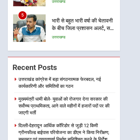
होगी सुदृढ
उत्तराखण्ड
5
भारी से बहुत भारी वर्षा की चेतावनी
के बीच जिला प्रशासन अलर्ट, सभी
विभागों को हाई अलर्ट पर रहने के
उत्तराखण्ड
निर्देश
6
एमडीडीए बोर्ड बैठक में 25 विकास
प्रस्तावों को मिली मंजूरी, देहरादून-
Recent Posts
मसूरी के नियोजित विकास को
उत्तराखण्ड
मिलेगी रफ्तार
उत्तराखंड कांग्रेस में बड़ा संगठनात्मक फेरबदल, नई
कार्यकारिणी और समितियों का गठन
7
मुख्यमंत्री पुष्कर सिंह धामी के
मुख्यमंत्री धामी बोले- युवाओं को रोजगार देना सरकार की
दिशा-निर्देशों में पीएम आवास
सर्वोच्च प्राथमिकता, आने वाले महीनों में हजारों पदों पर की
योजना (शहरी) की प्रगति की हुई
उत्तराखण्ड
जाएगी भर्ती
समीक्षा
8
दिल्ली-देहरादून आर्थिक कॉरिडोर से जुड़ी 12 किमी
बैरागीवाला हत्याकांड के फरार चल
ग्रीनफील्ड बाईपास परियोजना का डीएम ने किया निरीक्षण;
रहे अभियुक्त को दून पुलिस ने
समयबद्ध एवं गुणवत्तापूर्ण निर्माण सुनिश्चित करने के निर्देश,