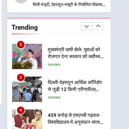
मिली मंजूरी, देहरादून-मसूरी के नियोजित विकास
को मिलेगी रफ्तार
1
उत्तराखंड कांग्रेस में बड़ा
संगठनात्मक फेरबदल, नई
Trending
कार्यकारिणी और समितियों का
उत्तराखण्ड
गठन
2
मुख्यमंत्री धामी बोले- युवाओं को
रोजगार देना सरकार की सर्वोच्च
प्राथमिकता, आने वाले महीनों में
उत्तराखण्ड
हजारों पदों पर की जाएगी भर्ती
3
दिल्ली-देहरादून आर्थिक कॉरिडोर
से जुड़ी 12 किमी ग्रीनफील्ड
बाईपास परियोजना का डीएम ने
उत्तराखण्ड
किया निरीक्षण; समयबद्ध एवं
गुणवत्तापूर्ण निर्माण सुनिश्चित करने
4
459 करोड़ से एचएनबी गढ़वाल
के निर्देश, सुरक्षा मानकों से कोई
विश्वविद्यालय में अनुसंधान संरचना
समझौता नहींः डीएम