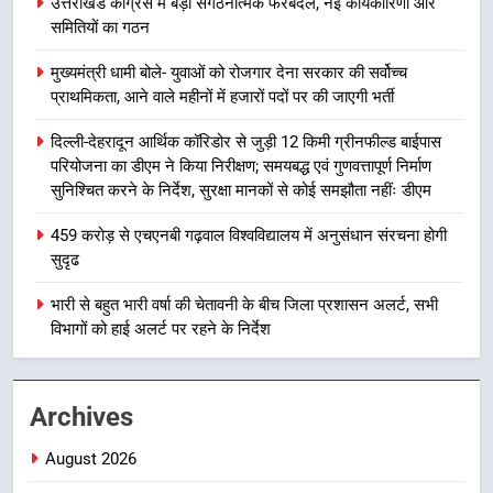
उत्तराखंड कांग्रेस में बड़ा संगठनात्मक फेरबदल, नई कार्यकारिणी और
की हुई समीक्षा
समितियों का गठन
उत्तराखण्ड
मुख्यमंत्री धामी बोले- युवाओं को रोजगार देना सरकार की सर्वोच्च
8
प्राथमिकता, आने वाले महीनों में हजारों पदों पर की जाएगी भर्ती
बैरागीवाला हत्याकांड के फरार चल रहे
दिल्ली-देहरादून आर्थिक कॉरिडोर से जुड़ी 12 किमी ग्रीनफील्ड बाईपास
अभियुक्त को दून पुलिस ने हरिद्वार से किया
परियोजना का डीएम ने किया निरीक्षण; समयबद्ध एवं गुणवत्तापूर्ण निर्माण
गिरफ्तार
उत्तराखण्ड
सुनिश्चित करने के निर्देश, सुरक्षा मानकों से कोई समझौता नहींः डीएम
1
459 करोड़ से एचएनबी गढ़वाल विश्वविद्यालय में अनुसंधान संरचना होगी
सुदृढ
उत्तराखंड कांग्रेस में बड़ा संगठनात्मक
फेरबदल, नई कार्यकारिणी और समितियों
भारी से बहुत भारी वर्षा की चेतावनी के बीच जिला प्रशासन अलर्ट, सभी
का गठन
उत्तराखण्ड
विभागों को हाई अलर्ट पर रहने के निर्देश
2
मुख्यमंत्री धामी बोले- युवाओं को रोजगार
Archives
देना सरकार की सर्वोच्च प्राथमिकता, आने
August 2026
वाले महीनों में हजारों पदों पर की जाएगी
उत्तराखण्ड
भर्ती