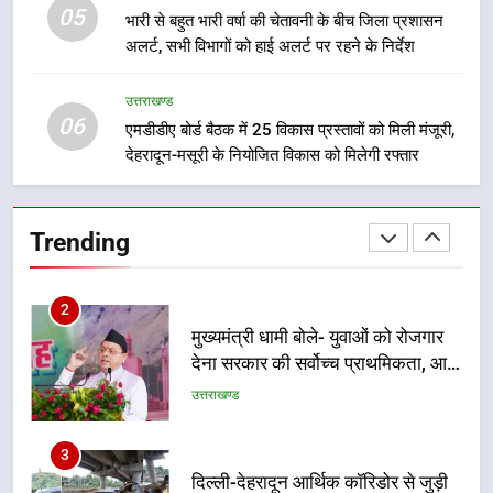
05
भारी से बहुत भारी वर्षा की चेतावनी के बीच जिला प्रशासन
अलर्ट, सभी विभागों को हाई अलर्ट पर रहने के निर्देश
1
उत्तराखंड कांग्रेस में बड़ा संगठनात्मक
उत्तराखण्ड
फेरबदल, नई कार्यकारिणी और समितियों
06
एमडीडीए बोर्ड बैठक में 25 विकास प्रस्तावों को मिली मंजूरी,
का गठन
उत्तराखण्ड
देहरादून-मसूरी के नियोजित विकास को मिलेगी रफ्तार
2
मुख्यमंत्री धामी बोले- युवाओं को रोजगार
Trending
देना सरकार की सर्वोच्च प्राथमिकता, आने
वाले महीनों में हजारों पदों पर की जाएगी
उत्तराखण्ड
भर्ती
3
दिल्ली-देहरादून आर्थिक कॉरिडोर से जुड़ी
12 किमी ग्रीनफील्ड बाईपास परियोजना
का डीएम ने किया निरीक्षण; समयबद्ध एवं
उत्तराखण्ड
गुणवत्तापूर्ण निर्माण सुनिश्चित करने के
निर्देश, सुरक्षा मानकों से कोई समझौता