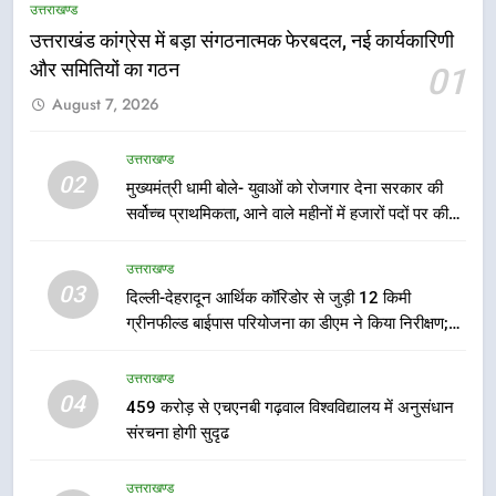
उत्तराखण्ड
जिला प्रशासन अलर्ट, सभी विभागों को हाई
उत्तराखंड कांग्रेस में बड़ा संगठनात्मक फेरबदल, नई कार्यकारिणी
अलर्ट पर रहने के निर्देश
उत्तराखण्ड
और समितियों का गठन
01
August 7, 2026
6
एमडीडीए बोर्ड बैठक में 25 विकास प्रस्तावों
उत्तराखण्ड
को मिली मंजूरी, देहरादून-मसूरी के
02
मुख्यमंत्री धामी बोले- युवाओं को रोजगार देना सरकार की
नियोजित विकास को मिलेगी रफ्तार
उत्तराखण्ड
सर्वोच्च प्राथमिकता, आने वाले महीनों में हजारों पदों पर की
जाएगी भर्ती
7
उत्तराखण्ड
मुख्यमंत्री पुष्कर सिंह धामी के दिशा-निर्देशों
03
दिल्ली-देहरादून आर्थिक कॉरिडोर से जुड़ी 12 किमी
में पीएम आवास योजना (शहरी) की प्रगति
ग्रीनफील्ड बाईपास परियोजना का डीएम ने किया निरीक्षण;
की हुई समीक्षा
समयबद्ध एवं गुणवत्तापूर्ण निर्माण सुनिश्चित करने के निर्देश,
उत्तराखण्ड
सुरक्षा मानकों से कोई समझौता नहींः डीएम
उत्तराखण्ड
04
459 करोड़ से एचएनबी गढ़वाल विश्वविद्यालय में अनुसंधान
8
संरचना होगी सुदृढ
बैरागीवाला हत्याकांड के फरार चल रहे
अभियुक्त को दून पुलिस ने हरिद्वार से किया
उत्तराखण्ड
गिरफ्तार
उत्तराखण्ड