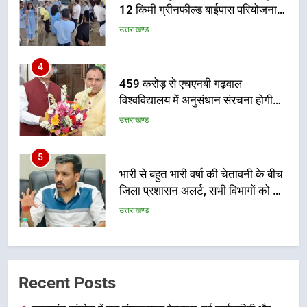
4
नहींः डीएम
459 करोड़ से एचएनबी गढ़वाल
विश्वविद्यालय में अनुसंधान संरचना होगी
सुदृढ
उत्तराखण्ड
5
भारी से बहुत भारी वर्षा की चेतावनी के बीच
जिला प्रशासन अलर्ट, सभी विभागों को हाई
अलर्ट पर रहने के निर्देश
उत्तराखण्ड
6
एमडीडीए बोर्ड बैठक में 25 विकास प्रस्तावों
को मिली मंजूरी, देहरादून-मसूरी के
नियोजित विकास को मिलेगी रफ्तार
उत्तराखण्ड
7
Recent Posts
मुख्यमंत्री पुष्कर सिंह धामी के दिशा-निर्देशों
में पीएम आवास योजना (शहरी) की प्रगति