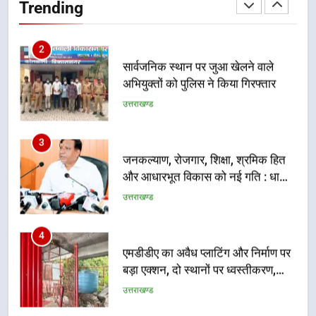
Trending
उत्तराखण्ड
3
जनकल्याण, रोजगार, शिक्षा, श्रमिक हित
और आधारभूत विकास को नई गति : धामी
कैबिनेट के ऐतिहासिक फैसले
उत्तराखण्ड
4
एमडीडीए का अवैध प्लाटिंग और निर्माण पर
बड़ा एक्शन, दो स्थानों पर ध्वस्तीकरण,
मसूरी मार्ग पर अवैध निर्माण सील
उत्तराखण्ड
5
राष्ट्रीय हथकरघा दिवस पर मुख्यमंत्री
धामी ने उत्कृष्ट बुनकरों और हस्तशिल्प
कारीगरों को किया सम्मानित
उत्तराखण्ड