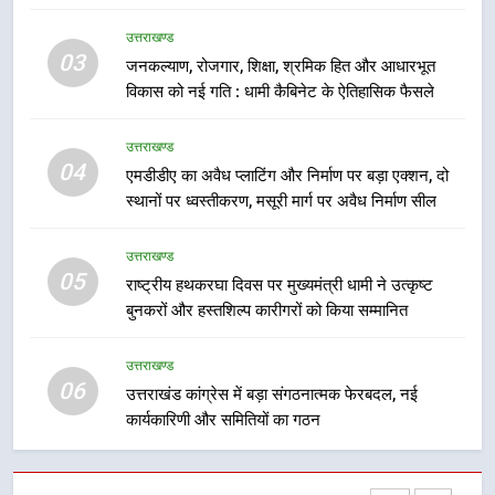
मुख्यमंत्री धामी बोले- युवाओं को रोजगार
उत्तराखण्ड
देना सरकार की सर्वोच्च प्राथमिकता, आने
03
जनकल्याण, रोजगार, शिक्षा, श्रमिक हित और आधारभूत
वाले महीनों में हजारों पदों पर की जाएगी
उत्तराखण्ड
विकास को नई गति : धामी कैबिनेट के ऐतिहासिक फैसले
भर्ती
8
उत्तराखण्ड
दिल्ली-देहरादून आर्थिक कॉरिडोर से जुड़ी
04
एमडीडीए का अवैध प्लाटिंग और निर्माण पर बड़ा एक्शन, दो
12 किमी ग्रीनफील्ड बाईपास परियोजना
स्थानों पर ध्वस्तीकरण, मसूरी मार्ग पर अवैध निर्माण सील
का डीएम ने किया निरीक्षण; समयबद्ध एवं
उत्तराखण्ड
गुणवत्तापूर्ण निर्माण सुनिश्चित करने के
उत्तराखण्ड
निर्देश, सुरक्षा मानकों से कोई समझौता
05
1
राष्ट्रीय हथकरघा दिवस पर मुख्यमंत्री धामी ने उत्कृष्ट
नहींः डीएम
बुनकरों और हस्तशिल्प कारीगरों को किया सम्मानित
खेल महाकुंभ 2026ः 01 सितंबर से सजेगा
मुख्यमंत्री चौम्पियनशिप ट्रॉफी का मंच,
न्याय पंचायत से राज्य स्तर तक होगा
उत्तराखण्ड
उत्तराखण्ड
06
प्रतिभा का प्रदर्शन
उत्तराखंड कांग्रेस में बड़ा संगठनात्मक फेरबदल, नई
कार्यकारिणी और समितियों का गठन
2
सार्वजनिक स्थान पर जुआ खेलने वाले
अभियुक्तों को पुलिस ने किया गिरफ्तार