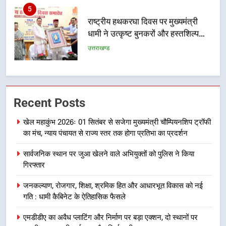
6
उत्तराखंड कांग्रेस में बड़ा संगठनात्मक
फेरबदल, नई कार्यकारिणी और समितियों
का गठन
उत्तराखण्ड
7
मुख्यमंत्री धामी बोले- युवाओं को रोजगार
Recent Posts
देना सरकार की सर्वोच्च प्राथमिकता, आने
वाले महीनों में हजारों पदों पर की जाएगी
उत्तराखण्ड
खेल महाकुंभ 2026ः 01 सितंबर से सजेगा मुख्यमंत्री चौम्पियनशिप ट्रॉफी
भर्ती
का मंच, न्याय पंचायत से राज्य स्तर तक होगा प्रतिभा का प्रदर्शन
8
सार्वजनिक स्थान पर जुआ खेलने वाले अभियुक्तों को पुलिस ने किया
दिल्ली-देहरादून आर्थिक कॉरिडोर से जुड़ी
गिरफ्तार
12 किमी ग्रीनफील्ड बाईपास परियोजना
का डीएम ने किया निरीक्षण; समयबद्ध एवं
उत्तराखण्ड
जनकल्याण, रोजगार, शिक्षा, श्रमिक हित और आधारभूत विकास को नई
गुणवत्तापूर्ण निर्माण सुनिश्चित करने के
गति : धामी कैबिनेट के ऐतिहासिक फैसले
निर्देश, सुरक्षा मानकों से कोई समझौता
1
नहींः डीएम
एमडीडीए का अवैध प्लाटिंग और निर्माण पर बड़ा एक्शन, दो स्थानों पर
खेल महाकुंभ 2026ः 01 सितंबर से सजेगा