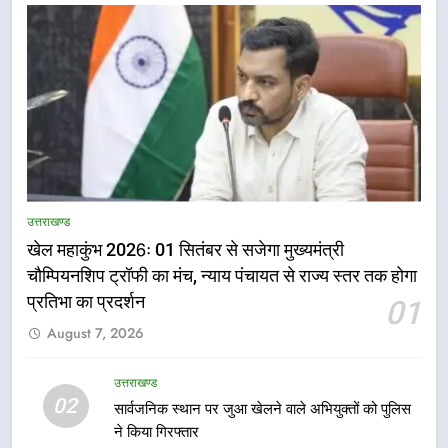
5
राष्ट्रीय हथकरघा दिवस पर मुख्यमंत्री
उत्तराखण्ड
धामी ने उत्कृष्ट बुनकरों और हस्तशिल्प
खेल महाकुंभ 2026ः 01 सितंबर से सजेगा मुख्यमंत्री
कारीगरों को किया सम्मानित
उत्तराखण्ड
चौम्पियनशिप ट्रॉफी का मंच, न्याय पंचायत से राज्य स्तर तक होगा
प्रतिभा का प्रदर्शन
01
6
August 7, 2026
उत्तराखंड कांग्रेस में बड़ा संगठनात्मक
फेरबदल, नई कार्यकारिणी और समितियों
का गठन
उत्तराखण्ड
उत्तराखण्ड
02
सार्वजनिक स्थान पर जुआ खेलने वाले अभियुक्तों को पुलिस
ने किया गिरफ्तार
7