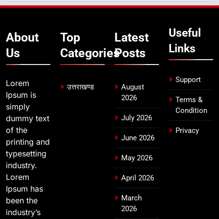
दिल्ली-देहरादून आर्थिक कॉरिडोर से जुड़ी
12 किमी ग्रीनफील्ड बाईपास परियोजना
Useful
का डीएम ने किया निरीक्षण; समयबद्ध एवं
About
Top
Latest
उत्तराखण्ड
गुणवत्तापूर्ण निर्माण सुनिश्चित करने के
Links
Us
Categories
Posts
निर्देश, सुरक्षा मानकों से कोई समझौता
नहींः डीएम
Support
Lorem
उत्तराखण्ड
August
Ipsum is
2026
Terms &
simply
Condition
dummy text
July 2026
of the
Privacy
June 2026
printing and
typesetting
May 2026
industry.
Lorem
April 2026
Ipsum has
March
been the
2026
industry’s